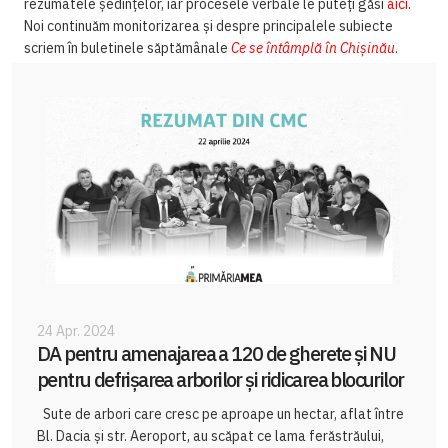
rezumatele ședințelor, iar procesele verbale le puteți găsi
aici
.
Noi continuăm monitorizarea și despre principalele subiecte
scriem în buletinele săptămânale
Ce se întâmplă în Chișinău
.
24 Apr. 2024
DA pentru amenajarea a 120 de gherete și NU
pentru defrișarea arborilor și ridicarea blocurilor
Sute de arbori care cresc pe aproape un hectar, aflat între
Bl. Dacia și str. Aeroport, au scăpat ce lama ferăstrăului,