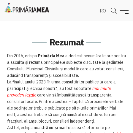
RO
Rezumat
Din 2016, echipa
Primăria Mea
a dedicat nenumărate ore pentru
a asculta și rezuma principalele subiecte discutate la ședințele
Consiliului Municipal Chișinău și modul în care au votat consilierii,
aducând transparență și accesibilitate.
La finalul anului 2023, în urma consultărilor publice la care a
participat și echipa noastră, au fost adoptate
mai multe
prevederi legale
care vin să îmbunătățească transparența
consiliilor locale. Printre acestea – faptul că procesele verbale
ale ședințelor trebuie publicate pe site-urile primăriilor. Mai
mult, acestea trebuie să conțină numărul exact de voturi per
fracțiuni, alianțe, blocuri, consilieri independenți.
Astfel, echipa noastră nu-și mai focusează eforturile pe