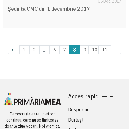
05 Dec. 2017
Ședința CMC din 1 decembrie 2017
8
...
1
2
6
7
9
10
11
‹
›
Acces rapid
Despre noi
Democrația este un efort
Durlești
continuu, care nu se limitează
doar la ziua votării. Noi vrem ca