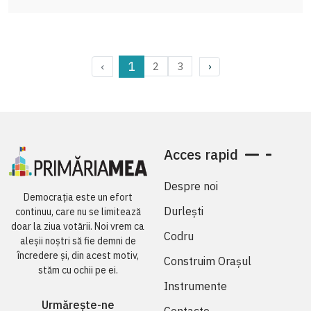
1
‹
2
3
›
Acces rapid
Despre noi
Democrația este un efort
Durlești
continuu, care nu se limitează
doar la ziua votării. Noi vrem ca
Codru
aleșii noștri să fie demni de
încredere și, din acest motiv,
Construim Orașul
stăm cu ochii pe ei.
Instrumente
Urmărește-ne