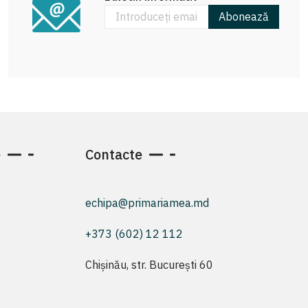
Abonează
e
Contacte
echipa@primariamea.md
+373 (602) 12 112
Chișinău, str. București 60