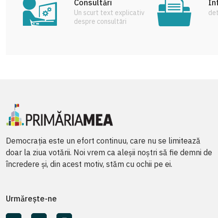
Consultări
In
Un scurt text explicativ
det
despre consultări
Democrația este un efort continuu, care nu se limitează
doar la ziua votării. Noi vrem ca aleșii noștri să fie demni de
încredere și, din acest motiv, stăm cu ochii pe ei.
Urmărește-ne