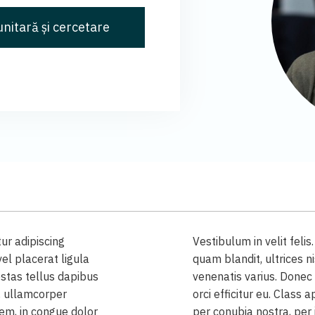
nitară și cercetare
ur adipiscing
Vestibulum in velit felis
el placerat ligula
quam blandit, ultrices 
stas tellus dapibus
venenatis varius. Donec 
t, ullamcorper
orci efficitur eu. Class 
em, in congue dolor
per conubia nostra, pe