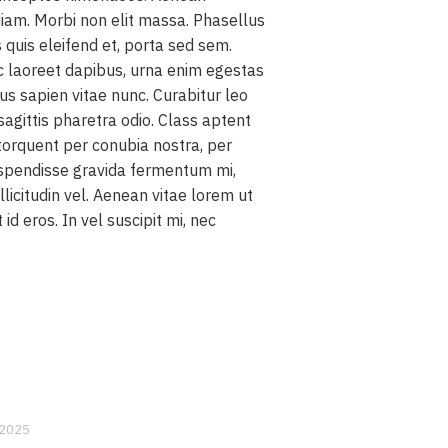
am. Morbi non elit massa. Phasellus
quis eleifend et, porta sed sem.
ac laoreet dapibus, urna enim egestas
tus sapien vitae nunc. Curabitur leo
, sagittis pharetra odio. Class aptent
a torquent per conubia nostra, per
spendisse gravida fermentum mi,
llicitudin vel. Aenean vitae lorem ut
 id eros. In vel suscipit mi, nec
 2025