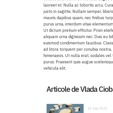
laoreet et. Nulla ac lobortis arcu. Cu
justo in sagittis. Nullam semper, libero
mauris dapibus quam, nec finibus turp
purus urna, interdum vitae elementum v
Ut dictum pretium efficitur. Proin elei
aliquam urna dignissim nec. Duis eu 
euismod condimentum faucibus. Class 
ad litora torquent per conubia nostra,
himenaeos. Ut nulla erat, sodales vel 
purus. Praesent quis augue scelerisque
vehicula elit.
Articole de Vlada Cio
16 Sep 2025