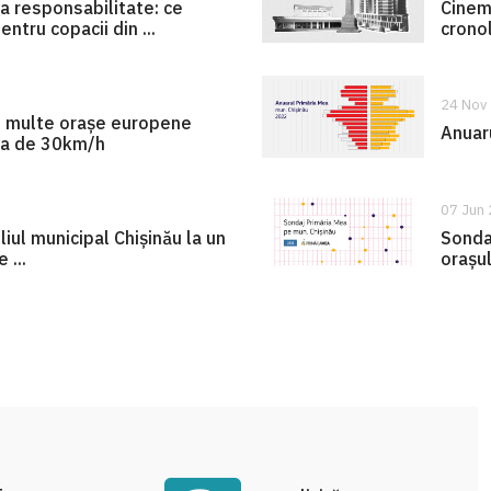
la responsabilitate: ce
Cinem
ntru copacii din ...
cronol
24 Nov
i multe orașe europene
Anuar
ita de 30km/h
07 Jun
liul municipal Chișinău la un
Sonda
 ...
orașul