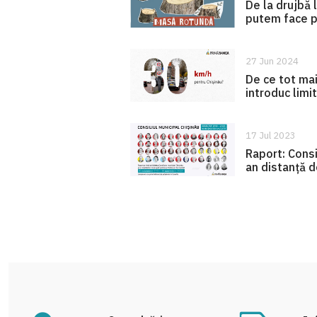
De la drujbă 
putem face pe
27 Jun 2024
De ce tot ma
introduc lim
17 Jul 2023
Raport: Consi
an distanță de