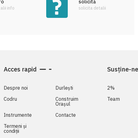
fo
solicită
alii info
solicita detalii
Acces rapid
Susține-n
Despre noi
Durlești
2%
Codru
Construim
Team
Orașul
Instrumente
Contacte
Termeni și
condiții