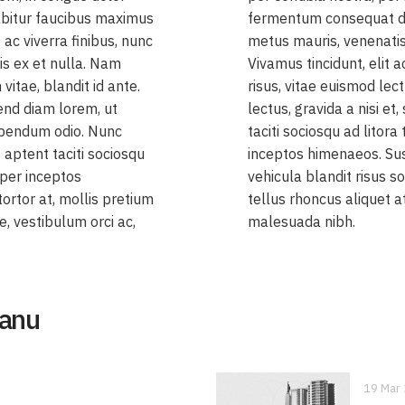
rabitur faucibus maximus
fermentum consequat di
 ac viverra finibus, nunc
metus mauris, venenatis 
is ex et nulla. Nam
Vivamus tincidunt, elit 
itae, blandit id ante.
risus, vitae euismod lec
fend diam lorem, ut
lectus, gravida a nisi et
bibendum odio. Nunc
taciti sociosqu ad litor
aptent taciti sociosqu
inceptos himenaeos. Su
 per inceptos
vehicula blandit risus so
tortor at, mollis pretium
tellus rhoncus aliquet at
, vestibulum orci ac,
malesuada nibh.
banu
19 Mar