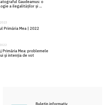
atograful Gaudeamus: o
ogie a ilegalităților și ...
 2023
ul Primăria Mea | 2022
 2022
j Primăria Mea: problemele
ui și intenția de vot
Buletin informativ