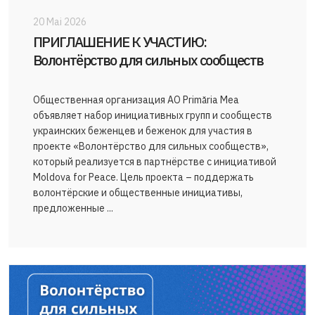
20 Mai 2026
ПРИГЛАШЕНИЕ К УЧАСТИЮ:
Волонтёрство для сильных сообществ
Общественная организация AO Primăria Mea
объявляет набор инициативных групп и сообществ
украинских беженцев и беженок для участия в
проекте «Волонтёрство для сильных сообществ»,
который реализуется в партнёрстве с инициативой
Moldova for Peace. Цель проекта – поддержать
волонтёрские и общественные инициативы,
предложенные ...