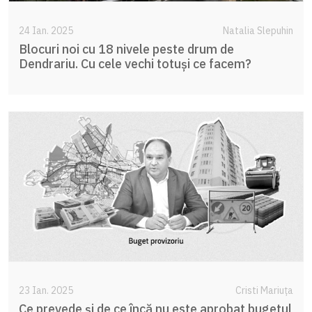
24 Ian. 2025
Natalia Slepuhin
Blocuri noi cu 18 nivele peste drum de
Dendrariu. Cu cele vechi totuși ce facem?
23 Ian. 2025
Cristi Mariuța
Ce prevede și de ce încă nu este aprobat bugetul