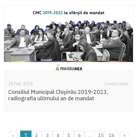
28 Feb. 2024
Loreta Lisnic
Consiliul Municipal Chișinău 2019-2023,
radiografia ultimului an de mandat
1
‹
...
2
3
4
5
6
15
16
›