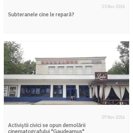
15 Nov 2016
Subteranele cine le repară?
07 Nov 2016
Activiștii civici se opun demolării
cinematografului "Gaudeamus"