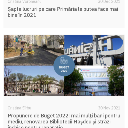
Cristina Voroneanu
30 Dec 2021
Șapte lucruri pe care Primăria le putea face mai
bine în 2021
Cristina Sîrbu
30 Nov 2021
Propunere de Buget 2022: mai mulți bani pentru
mediu, renovarea Bibliotecii Hașdeu și străzi
închise pentru reparație