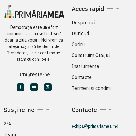
Acces rapid
Despre noi
Democrația este un efort
Durlești
continuu, care nu se limitează
doar la ziua votării. Noi vrem ca
Codru
aleșii noștri să fie demni de
încredere și, din acest motiv,
Construim Orașul
stăm cu ochii pe ei.
Instrumente
Urmărește-ne
Contacte
Termeni și condiții
Susține-ne
Contacte
2%
echipa@primariamea.md
Team