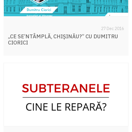
27 Dec 2016
„CE SE’NTÂMPLĂ, CHIȘINĂU?” CU DUMITRU
CIORICI