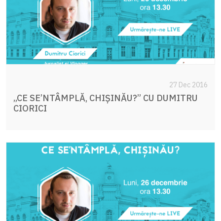
27 Dec 2016
„CE SE’NTÂMPLĂ, CHIȘINĂU?” CU DUMITRU
CIORICI