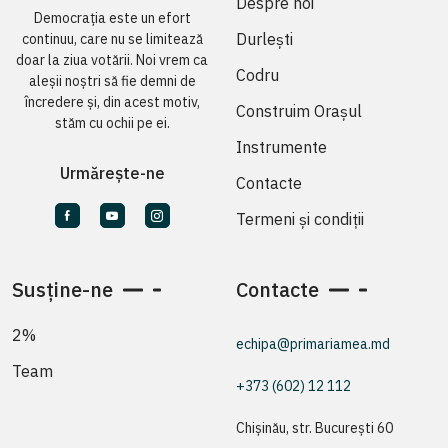
Despre noi
Democrația este un efort
Durlești
continuu, care nu se limitează
doar la ziua votării. Noi vrem ca
Codru
aleșii noștri să fie demni de
încredere și, din acest motiv,
Construim Orașul
stăm cu ochii pe ei.
Instrumente
Urmărește-ne
Contacte
Termeni și condiții
Susține-ne
Contacte
2%
echipa@primariamea.md
Team
+373 (602) 12 112
Chișinău, str. București 60