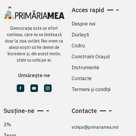
Acces rapid
Despre noi
Democrația este un efort
Durlești
continuu, care nu se limitează
doar la ziua votării. Noi vrem ca
Codru
aleșii noștri să fie demni de
încredere și, din acest motiv,
Construim Orașul
stăm cu ochii pe ei.
Instrumente
Urmărește-ne
Contacte
Termeni și condiții
Susține-ne
Contacte
2%
echipa@primariamea.md
Team