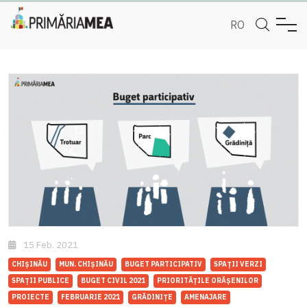
RO
15 Feb. 2021
CHIȘINĂU
MUN. CHIȘINĂU
BUGET PARTICIPATIV
SPAȚII VERZI
SPAȚII PUBLICE
BUGET CIVIL 2021
PRIORITĂȚILE ORĂȘENILOR
PROIECTE
FEBRUARIE 2021
GRĂDINIȚE
AMENAJARE