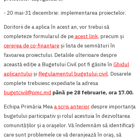
- 20 mai-31 decembrie: implementarea proiectelor.
Doritorii de a aplica în acest an, vor trebui să
completeze formularul de pe
acest link
, precum și
cererea de co-finanțare
și lista de semnături în
favoarea proiectului. Detaliile ulterioare despre
această ediție a Bugetului Civil pot fi găsite în
Ghidul
aplicantului
și
Regulamentul bugetului civil
. Dosarele
complete trebuiesc expediate la adresa
bugetcivil@pmc.md
până pe 28 februarie, ora 17.00.
Echipa Primăria Mea
a scris anterior
despre importanța
bugetului participativ și rolul acestuia în dezvoltarea
comunităților și a orașelor. Vă îndemnăm să identificați
care sunt problemele ce vă deranjează în oraș, să