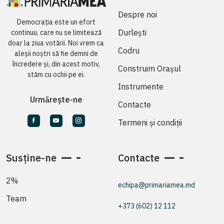
Despre noi
Democrația este un efort
Durlești
continuu, care nu se limitează
doar la ziua votării. Noi vrem ca
Codru
aleșii noștri să fie demni de
încredere și, din acest motiv,
Construim Orașul
stăm cu ochii pe ei.
Instrumente
Urmărește-ne
Contacte
Termeni și condiții
Susține-ne
Contacte
2%
echipa@primariamea.md
Team
+373 (602) 12 112