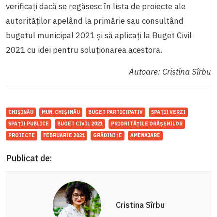
verificați dacă se regăsesc în lista de proiecte ale
autorităților apelând la primărie sau consultând
bugetul municipal 2021 și să aplicați la Buget Civil
2021 cu idei pentru soluționarea acestora.
Autoare: Cristina Sîrbu
CHIȘINĂU
MUN. CHIȘINĂU
BUGET PARTICIPATIV
SPAȚII VERZI
SPAȚII PUBLICE
BUGET CIVIL 2021
PRIORITĂȚILE ORĂȘENILOR
PROIECTE
FEBRUARIE 2021
GRĂDINIȚE
AMENAJARE
Publicat de:
Cristina Sîrbu