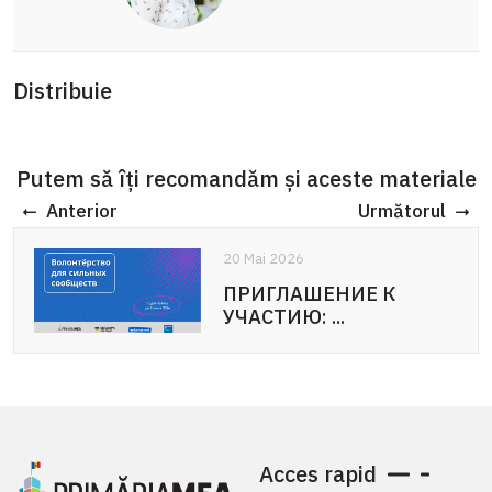
Distribuie
Putem să îți recomandăm și aceste materiale
Anterior
Următorul
20 Mai 2026
20 Mai 2026
ПРИГЛАШЕНИЕ К
APEL DE PARTICIPARE:
УЧАСТИЮ: ...
Voluntariat pentru ...
Acces rapid