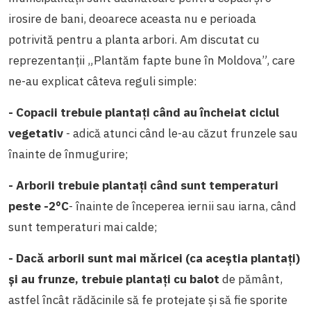
irosire de bani, deoarece aceasta nu e perioada
potrivită pentru a planta arbori. Am discutat cu
reprezentanții „Plantăm fapte bune în Moldova”, care
ne-au explicat câteva reguli simple:
- Copacii trebuie plantați când au încheiat ciclul
vegetativ
- adică atunci când le-au căzut frunzele sau
înainte de înmugurire;
- Arborii trebuie plantați când sunt temperaturi
peste -2°C
- înainte de începerea iernii sau iarna, când
sunt temperaturi mai calde;
- Dacă arborii sunt mai măricei (ca aceștia plantați)
și au frunze, trebuie plantați cu balot
de pământ,
astfel încât rădăcinile să fe protejate și să fie sporite