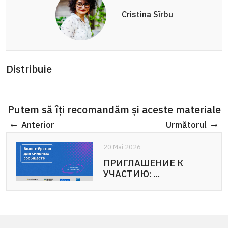
Cristina Sîrbu
Distribuie
Putem să îți recomandăm și aceste materiale
Anterior
Următorul
20 Mai 2026
20 Mai 2026
ПРИГЛАШЕНИЕ К
APEL DE PARTICIPARE:
УЧАСТИЮ: ...
Voluntariat pentru ...