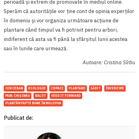
perioadă și extrem de promovate în mediul online.
Sperăm că autoritățile vor ține cont de opinia experților
în domeniu și vor organiza următoare acțiune de
plantare când timpul va fi potrivit pentru arbori,
indiferent că asta va fi până la sfârșitul lunii acestea
sau în lunile care urmează.
Autoare: Cristina Sîrbu
ION CEBAN
ECOLOGIE
COPACI
PLANTARE
SĂDIT
ÎNVERZIRE
MUN. CHIȘINĂU
BALOT
SEED IT FORWARD
PLANTĂM FAPTE BUNE ÎN MOLDOVA
Publicat de: