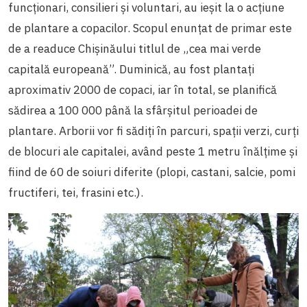
funcționari, consilieri și voluntari, au ieșit la o acțiune
de plantare a copacilor. Scopul enunțat de primar este
de a readuce Chișinăului titlul de „cea mai verde
capitală europeană”. Duminică, au fost plantați
aproximativ 2000 de copaci, iar în total, se planifică
sădirea a 100 000 până la sfârșitul perioadei de
plantare. Arborii vor fi sădiți în parcuri, spații verzi, curți
de blocuri ale capitalei, având peste 1 metru înălțime și
fiind de 60 de soiuri diferite (plopi, castani, salcie, pomi
fructiferi, tei, frasini etc.).