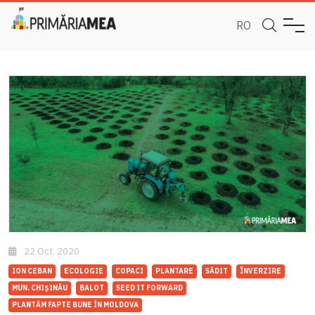
RO
22 Oct. 2020
ION CEBAN
ECOLOGIE
COPACI
PLANTARE
SĂDIT
ÎNVERZIRE
MUN. CHIȘINĂU
BALOT
SEED IT FORWARD
PLANTĂM FAPTE BUNE ÎN MOLDOVA