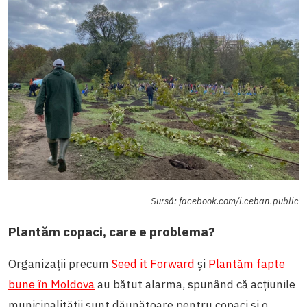
Sursă: facebook.com/i.ceban.public
Plantăm copaci, care e problema?
Organizații precum
Seed it Forward
și
Plantăm fapte
bune în Moldova
au bătut alarma, spunând că acțiunile
municipalității sunt dăunătoare pentru copaci și o