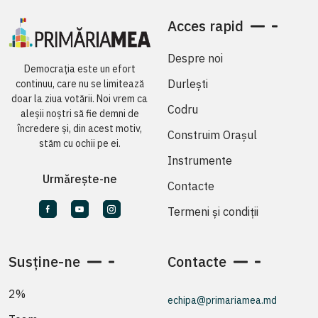
Acces rapid
Despre noi
Democrația este un efort
Durlești
continuu, care nu se limitează
doar la ziua votării. Noi vrem ca
Codru
aleșii noștri să fie demni de
încredere și, din acest motiv,
Construim Orașul
stăm cu ochii pe ei.
Instrumente
Urmărește-ne
Contacte
Termeni și condiții
Susține-ne
Contacte
2%
echipa@primariamea.md