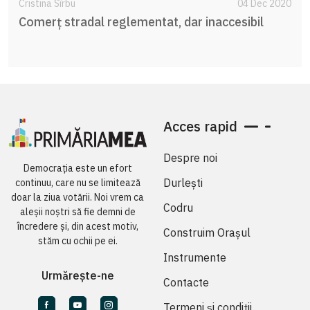
Cristina Sîrbu
04 Dec 2020
Comerț stradal reglementat, dar inaccesibil
Acces rapid
Despre noi
Democrația este un efort
Durlești
continuu, care nu se limitează
doar la ziua votării. Noi vrem ca
Codru
aleșii noștri să fie demni de
încredere și, din acest motiv,
Construim Orașul
stăm cu ochii pe ei.
Instrumente
Urmărește-ne
Contacte
Termeni și condiții