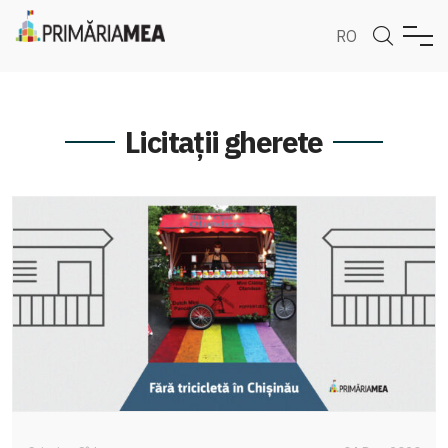
RO
Licitații gherete