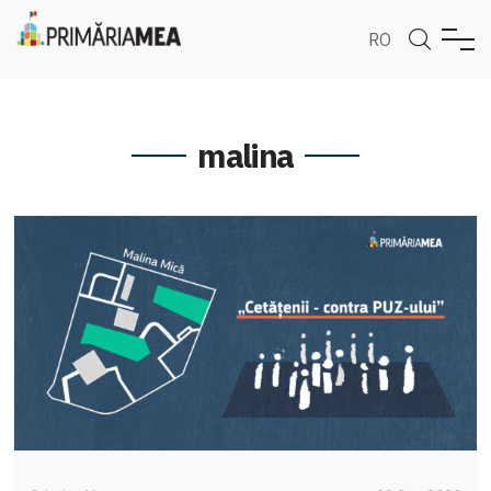
RO
malina