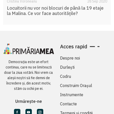
Cristina Voroneanu
28 Sep 2020
Locuitorii nu vor noi blocuri de până la 19 etaje
la Malina. Ce vor face autoritățile?
Acces rapid
Despre noi
Democrația este un efort
Durlești
continuu, care nu se limitează
doar la ziua votării. Noi vrem ca
Codru
aleșii noștri să fie demni de
încredere și, din acest motiv,
Construim Orașul
stăm cu ochii pe ei.
Instrumente
Urmărește-ne
Contacte
Termeni și condiții