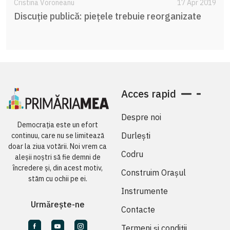
Cristina Voroneanu
17 Apr 2019
Discuție publică: piețele trebuie reorganizate
Acces rapid
Despre noi
Democrația este un efort
Durlești
continuu, care nu se limitează
doar la ziua votării. Noi vrem ca
Codru
aleșii noștri să fie demni de
încredere și, din acest motiv,
Construim Orașul
stăm cu ochii pe ei.
Instrumente
Urmărește-ne
Contacte
Termeni și condiții