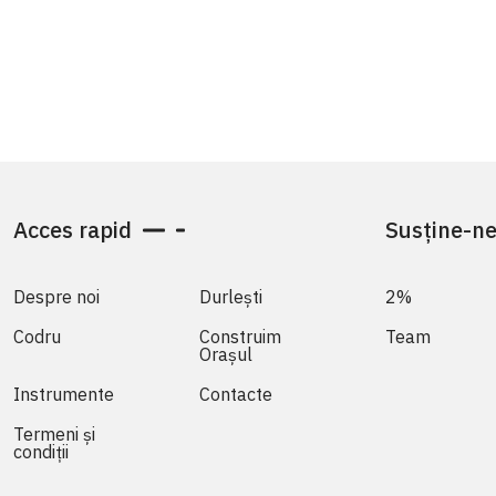
Acces rapid
Susține-n
Despre noi
Durlești
2%
Codru
Construim
Team
Orașul
Instrumente
Contacte
Termeni și
condiții