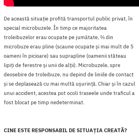
De această situație profită transportul public privat, în
special microbuzele. În timp ce majoritatea
troleibuzelor erau ocupate pe jumătate, ⅔ din
microbuze erau pline (scaune ocupate și mai mult de 5
oameni în picioare) sau suprapline (oamenii stăteau
lipiți de ferestre și unii de alții). Microbuzele, spre
deosebire de troleibuze, nu depind de liniile de contact
și se deplasează cu mai multă ușurință. Chiar și în cazul
unui accident, acestea pot ocoli traseele unde traficul a
fost blocat pe timp nedeterminat.
CINE ESTE RESPONSABIL DE SITUAȚIA CREATĂ?