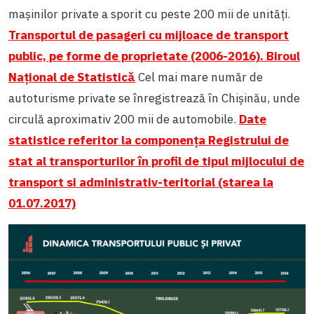
mașinilor private a sporit cu peste 200 mii de unități.
Transportul de pasageri cu mijloace de transport
public, pe forme de proprietate (2006-2016). Biroul
Național de Statistică
Cel mai mare număr de
autoturisme private se înregistrează în Chișinău, unde
circulă aproximativ 200 mii de automobile.
Date
statistice referitor la componența Registrului de
stat al transporturilor în profil de tipul mijlocului de
transport si administrativ-teritorial (starea la
01.07.2017)