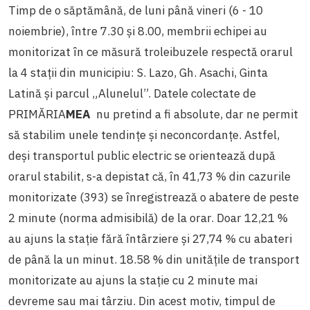
Timp de o săptămână, de luni până vineri (6 - 10
noiembrie), între 7.30 și 8.00, membrii echipei au
monitorizat în ce măsură troleibuzele respectă orarul
la 4 stații din municipiu: S. Lazo, Gh. Asachi, Ginta
Latină și parcul „Alunelul”. Datele colectate de
PRIMĂRIA
MEA
nu pretind a fi absolute, dar ne permit
să stabilim unele tendințe și neconcordanțe. Astfel,
deși transportul public electric se orientează după
orarul stabilit, s-a depistat că, în 41,73 % din cazurile
monitorizate (393) se înregistrează o abatere de peste
2 minute (norma admisibilă) de la orar. Doar 12,21 %
au ajuns la stație fără întârziere și 27,74 % cu abateri
de până la un minut. 18.58 % din unitățile de transport
monitorizate au ajuns la stație cu 2 minute mai
devreme sau mai târziu. Din acest motiv, timpul de