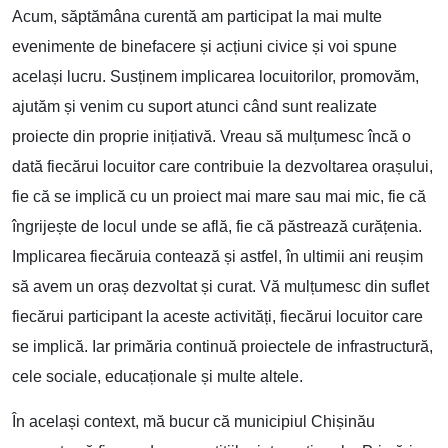
Acum, săptămâna curentă am participat la mai multe
evenimente de binefacere și acțiuni civice și voi spune
același lucru. Susținem implicarea locuitorilor, promovăm,
ajutăm și venim cu suport atunci când sunt realizate
proiecte din proprie inițiativă. Vreau să mulțumesc încă o
dată fiecărui locuitor care contribuie la dezvoltarea orașului,
fie că se implică cu un proiect mai mare sau mai mic, fie că
îngrijește de locul unde se află, fie că păstrează curățenia.
Implicarea fiecăruia contează și astfel, în ultimii ani reușim
să avem un oraș dezvoltat și curat. Vă mulțumesc din suflet
fiecărui participant la aceste activități, fiecărui locuitor care
se implică. Iar primăria continuă proiectele de infrastructură,
cele sociale, educaționale și multe altele.
În același context, mă bucur că municipiul Chișinău