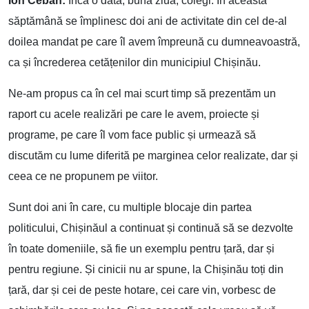
Ion Ceban:
Încă o dată, bună ziua, colegi. În această
săptămână se împlinesc doi ani de activitate din cel de-al
doilea mandat pe care îl avem împreună cu dumneavoastră,
ca și încrederea cetățenilor din municipiul Chișinău.
Ne-am propus ca în cel mai scurt timp să prezentăm un
raport cu acele realizări pe care le avem, proiecte și
programe, pe care îl vom face public și urmează să
discutăm cu lume diferită pe marginea celor realizate, dar și
ceea ce ne propunem pe viitor.
Sunt doi ani în care, cu multiple blocaje din partea
politicului, Chișinăul a continuat și continuă să se dezvolte
în toate domeniile, să fie un exemplu pentru țară, dar și
pentru regiune. Și cinicii nu ar spune, la Chișinău toți din
țară, dar și cei de peste hotare, cei care vin, vorbesc de