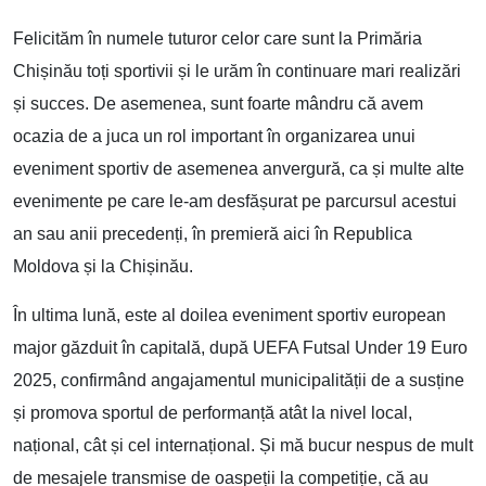
Felicităm în numele tuturor celor care sunt la Primăria
Chișinău toți sportivii și le urăm în continuare mari realizări
și succes. De asemenea, sunt foarte mândru că avem
ocazia de a juca un rol important în organizarea unui
eveniment sportiv de asemenea anvergură, ca și multe alte
evenimente pe care le-am desfășurat pe parcursul acestui
an sau anii precedenți, în premieră aici în Republica
Moldova și la Chișinău.
În ultima lună, este al doilea eveniment sportiv european
major găzduit în capitală, după UEFA Futsal Under 19 Euro
2025, confirmând angajamentul municipalității de a susține
și promova sportul de performanță atât la nivel local,
național, cât și cel internațional. Și mă bucur nespus de mult
de mesajele transmise de oaspeții la competiție, că au