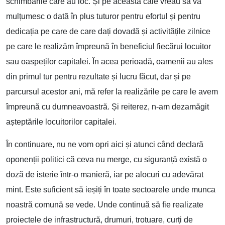
schimbările care au loc. Și pe această cale vreau să vă
mulțumesc o dată în plus tuturor pentru efortul și pentru
dedicația pe care de care dați dovadă și activitățile zilnice
pe care le realizăm împreună în beneficiul fiecărui locuitor
sau oaspeților capitalei. În acea perioadă, oamenii au ales
din primul tur pentru rezultate și lucru făcut, dar și pe
parcursul acestor ani, mă refer la realizările pe care le avem
împreună cu dumneavoastră. Și reiterez, n-am dezamăgit
așteptările locuitorilor capitalei.
În continuare, nu ne vom opri aici și atunci când declară
oponenții politici că ceva nu merge, cu siguranță există o
doză de isterie într-o manieră, iar pe alocuri cu adevărat
mint. Este suficient să ieșiți în toate sectoarele unde munca
noastră comună se vede. Unde continuă să fie realizate
proiectele de infrastructură, drumuri, trotuare, curți de