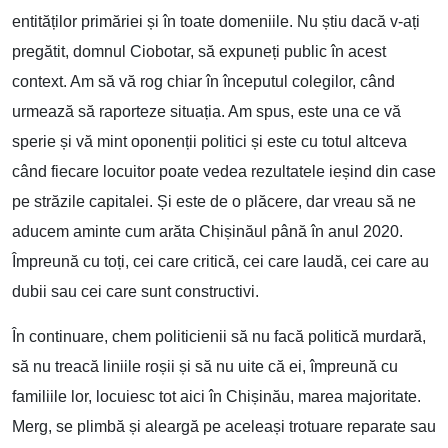
entităților primăriei și în toate domeniile. Nu știu dacă v-ați
pregătit, domnul Ciobotar, să expuneți public în acest
context. Am să vă rog chiar în începutul colegilor, când
urmează să raporteze situația. Am spus, este una ce vă
sperie și vă mint oponenții politici și este cu totul altceva
când fiecare locuitor poate vedea rezultatele ieșind din case
pe străzile capitalei. Și este de o plăcere, dar vreau să ne
aducem aminte cum arăta Chișinăul până în anul 2020.
Împreună cu toți, cei care critică, cei care laudă, cei care au
dubii sau cei care sunt constructivi.
În continuare, chem politicienii să nu facă politică murdară,
să nu treacă liniile roșii și să nu uite că ei, împreună cu
familiile lor, locuiesc tot aici în Chișinău, marea majoritate.
Merg, se plimbă și aleargă pe aceleași trotuare reparate sau