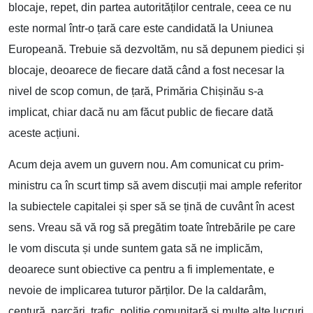
blocaje, repet, din partea autorităților centrale, ceea ce nu
este normal într-o țară care este candidată la Uniunea
Europeană. Trebuie să dezvoltăm, nu să depunem piedici și
blocaje, deoarece de fiecare dată când a fost necesar la
nivel de scop comun, de țară, Primăria Chișinău s-a
implicat, chiar dacă nu am făcut public de fiecare dată
aceste acțiuni.
Acum deja avem un guvern nou. Am comunicat cu prim-
ministru ca în scurt timp să avem discuții mai ample referitor
la subiectele capitalei și sper să se țină de cuvânt în acest
sens. Vreau să vă rog să pregătim toate întrebările pe care
le vom discuta și unde suntem gata să ne implicăm,
deoarece sunt obiective ca pentru a fi implementate, e
nevoie de implicarea tuturor părților. De la caldarâm,
centură, parcări, trafic, poliție comunitară și multe alte lucruri