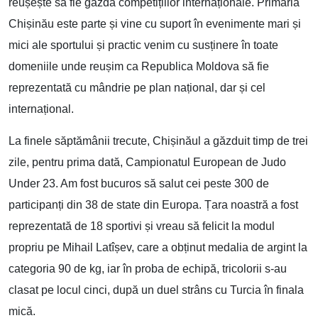
reușește să fie gazda competițiilor internaționale. Primăria
Chișinău este parte și vine cu suport în evenimente mari și
mici ale sportului și practic venim cu susținere în toate
domeniile unde reușim ca Republica Moldova să fie
reprezentată cu mândrie pe plan național, dar și cel
internațional.
La finele săptămânii trecute, Chișinăul a găzduit timp de trei
zile, pentru prima dată, Campionatul European de Judo
Under 23. Am fost bucuros să salut cei peste 300 de
participanți din 38 de state din Europa. Țara noastră a fost
reprezentată de 18 sportivi și vreau să felicit la modul
propriu pe Mihail Latîșev, care a obținut medalia de argint la
categoria 90 de kg, iar în proba de echipă, tricolorii s-au
clasat pe locul cinci, după un duel strâns cu Turcia în finala
mică.