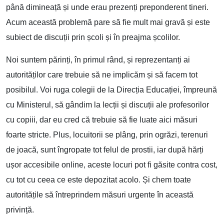
până dimineață și unde erau prezenți preponderent tineri.
Acum această problemă pare să fie mult mai gravă și este
subiect de discuții prin școli și în preajma școlilor.
Noi suntem părinți, în primul rând, și reprezentanți ai
autorităților care trebuie să ne implicăm și să facem tot
posibilul. Voi ruga colegii de la Direcția Educației, împreună
cu Ministerul, să gândim la lecții și discuții ale profesorilor
cu copiii, dar eu cred că trebuie să fie luate aici măsuri
foarte stricte. Plus, locuitorii se plâng, prin ogrăzi, terenuri
de joacă, sunt îngropate tot felul de prostii, iar după hărți
ușor accesibile online, aceste locuri pot fi găsite contra cost,
cu tot cu ceea ce este depozitat acolo. Și chem toate
autoritățile să întreprindem măsuri urgente în această
privință.