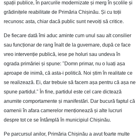
spații publice, în parcurile modernizate și merg în școlile și
grădinițele reabilitate de Primăria Chișinău. Și cu toții
recunosc asta, chiar dacă public sunt nevoiți să critice.
De fiecare dată îmi aduc aminte cum unul sau alt consilier
sau funcționar de rang înalt de la guvernare, după ce face
vreo intervenție publică, iese pe holuri sau undeva în
ograda primăriei și spune: "Domn primar, nu o luați așa
aproape de inimă, că asta-i politică. Noi știm în realitate ce
se realizează. Ei, dar trebuie să facem așa pentru că așa ne
spune partidul." În fine, partidul este cel care dictează
anumite comportamente și manifestări. Dar bucură faptul că
oamenii în afara camerelor menționează și alte lucruri
despre tot ce se întâmplă în municipiul Chișinău.
Pe parcursul anilor, Primăria Chișinău a avut foarte multe