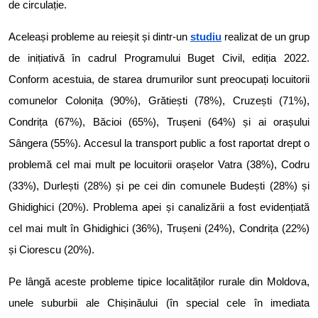
de circulație.
Aceleași probleme au reieșit și dintr-un
studiu
realizat de un grup
de inițiativă în cadrul Programului Buget Civil, ediția 2022.
Conform acestuia, de starea drumurilor sunt preocupați locuitorii
comunelor Colonița (90%), Grătiești (78%), Cruzești (71%),
Condrița (67%), Băcioi (65%), Trușeni (64%) și ai orașului
Sângera (55%). Accesul la transport public a fost raportat drept o
problemă cel mai mult pe locuitorii orașelor Vatra (38%), Codru
(33%), Durlești (28%) și pe cei din comunele Budești (28%) și
Ghidighici (20%). Problema apei și canalizării a fost evidențiată
cel mai mult în Ghidighici (36%), Trușeni (24%), Condrița (22%)
și Ciorescu (20%).
Pe lângă aceste probleme tipice localităților rurale din Moldova,
unele suburbii ale Chișinăului (în special cele în imediata