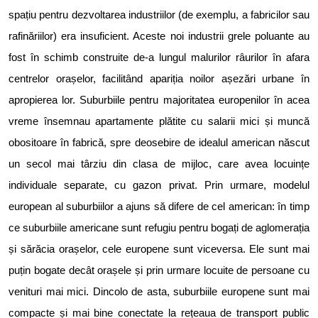
spațiu pentru dezvoltarea industriilor (de exemplu, a fabricilor sau
rafinăriilor) era insuficient. Aceste noi industrii grele poluante au
fost în schimb construite de-a lungul malurilor râurilor în afara
centrelor orașelor, facilitând apariția noilor așezări urbane în
apropierea lor. Suburbiile pentru majoritatea europenilor în acea
vreme însemnau apartamente plătite cu salarii mici și muncă
obositoare în fabrică, spre deosebire de idealul american născut
un secol mai târziu din clasa de mijloc, care avea locuințe
individuale separate, cu gazon privat. Prin urmare, modelul
european al suburbiilor a ajuns să difere de cel american: în timp
ce suburbiile americane sunt refugiu pentru bogați de aglomerația
și sărăcia orașelor, cele europene sunt viceversa. Ele sunt mai
puțin bogate decât orașele și prin urmare locuite de persoane cu
venituri mai mici. Dincolo de asta, suburbiile europene sunt mai
compacte și mai bine conectate la rețeaua de transport public