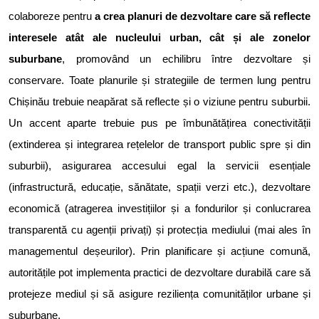
colaboreze pentru
a crea planuri de dezvoltare care să reflecte
interesele atât ale nucleului urban, cât și ale zonelor
suburbane
, promovând un echilibru între dezvoltare și
conservare. Toate planurile și strategiile de termen lung pentru
Chișinău trebuie neapărat să reflecte și o viziune pentru suburbii.
Un accent aparte trebuie pus pe îmbunătățirea conectivității
(extinderea și integrarea rețelelor de transport public spre și din
suburbii), asigurarea accesului egal la servicii esențiale
(infrastructură, educație, sănătate, spații verzi etc.), dezvoltare
economică (atragerea investițiilor și a fondurilor și conlucrarea
transparentă cu agenții privați) și protecția mediului (mai ales în
managementul deșeurilor). Prin planificare și acțiune comună,
autoritățile pot implementa practici de dezvoltare durabilă care să
protejeze mediul și să asigure reziliența comunităților urbane și
suburbane.