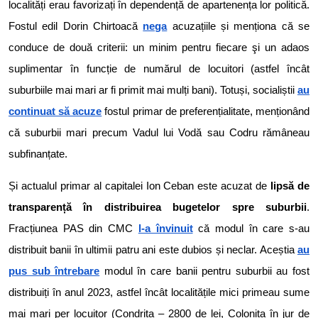
localități erau favorizați în dependență de apartenența lor politică.
Fostul edil Dorin Chirtoacă
nega
acuzațiile și menționa că se
conduce de două criterii: un minim pentru fiecare şi un adaos
suplimentar în funcție de numărul de locuitori (astfel încât
suburbiile mai mari ar fi primit mai mulți bani). Totuși, socialiștii
au
continuat să acuze
fostul primar de preferențialitate, menționând
că suburbii mari precum Vadul lui Vodă sau Codru rămâneau
subfinanțate.
Și actualul primar al capitalei Ion Ceban este acuzat de
lipsă de
transparență în distribuirea bugetelor spre suburbii
.
Fracțiunea PAS din CMC
l-a învinuit
că modul în care s-au
distribuit banii în ultimii patru ani este dubios și neclar. Aceștia
au
pus sub întrebare
modul în care banii pentru suburbii au fost
distribuiți în anul 2023, astfel încât localitățile mici primeau sume
mai mari per locuitor (Condrița – 2800 de lei, Colonița în jur de