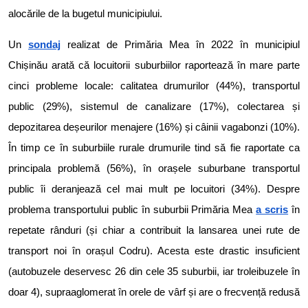
alocările de la bugetul municipiului.
Un
sondaj
realizat de Primăria Mea în 2022 în municipiul
Chișinău arată că locuitorii suburbiilor raportează în mare parte
cinci probleme locale: calitatea drumurilor (44%), transportul
public (29%), sistemul de canalizare (17%), colectarea și
depozitarea deșeurilor menajere (16%) și câinii vagabonzi (10%).
În timp ce în suburbiile rurale drumurile tind să fie raportate ca
principala problemă (56%), în orașele suburbane transportul
public îi deranjează cel mai mult pe locuitori (34%). Despre
problema transportului public în suburbii Primăria Mea
a scris
în
repetate rânduri (și chiar a contribuit la lansarea unei rute de
transport noi în orașul Codru). Acesta este drastic insuficient
(autobuzele deservesc 26 din cele 35 suburbii, iar troleibuzele în
doar 4), supraaglomerat în orele de vârf și are o frecvență redusă