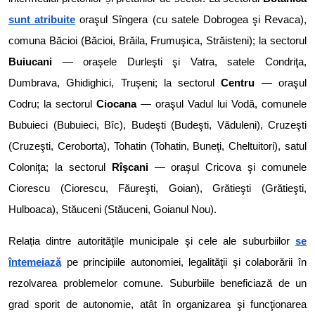
sunt atribuite
oraşul Sîngera (cu satele Dobrogea şi Revaca),
comuna Băcioi (Băcioi, Brăila, Frumuşica, Străisteni); la sectorul
Buiucani
— oraşele Durleşti şi Vatra, satele Condriţa,
Dumbrava, Ghidighici, Truşeni; la sectorul
Centru
— oraşul
Codru; la sectorul
Ciocana
— oraşul Vadul lui Vodă, comunele
Bubuieci (Bubuieci, Bîc), Budeşti (Budeşti, Văduleni), Cruzeşti
(Cruzeşti, Ceroborta), Tohatin (Tohatin, Buneţi, Cheltuitori), satul
Coloniţa; la sectorul
Rîşcani
— oraşul Cricova şi comunele
Ciorescu (Ciorescu, Făureşti, Goian), Grătieşti (Grătieşti,
Hulboaca), Stăuceni (Stăuceni, Goianul Nou).
Relația dintre autorităţile municipale şi cele ale suburbiilor
se
întemeiază
pe principiile autonomiei, legalităţii şi colaborării în
rezolvarea problemelor comune. Suburbiile beneficiază de un
grad sporit de autonomie, atât în organizarea şi funcţionarea