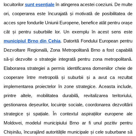
locuitorilor
sunt esențiale
în atingerea acestei coeziuni. De multe
ori, cooperarea este încurajată și motivată de posibilitatea de
acces spre fondurile Uniunii Europene, benefice atât pentru orașe
cât și pentru suburbiile lor. Un exemplu în acest sens este
municipiul Brno din Cehia
. Datorită Fondului European pentru
Dezvoltare Regională, Zona Metropolitană Brno a fost capabilă
să-și dezvolte o strategie integrată pentru zona metropolitană.
Elaborarea strategiei a permis identificarea domeniilor cheie de
cooperare între metropolă și suburbii și a avut ca rezultat
implementarea proiectelor în zone strategice. Aceasta include,
printre altele, mobilitatea durabilă, revitalizarea teritoriului,
gestionarea deșeurilor, locuințe sociale, coordonarea dezvoltării
strategice și spațiale. În contextul aspirațiilor europene ale
Moldovei, modelul municipiului Brno ar fi unul pozitiv pentru
Chișinău, încurajând autoritățile municipale și cele suburbane să