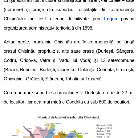
Chișinăului au fost incluse şi unităţi administrativ-teritoriale – sate
(comune) şi oraşe din suburbii. Localitățile din componența
Chișinăului au fost ulterior definitivate prin
Legea
privind
organizarea administrativ-teritorială din 1998.
Actualmente, municipiul Chișinău are în componență, pe lângă
orașul Chișinău propriu-zis, alte șase orașe (Durlești, Sângera,
Codru, Cricova, Vatra și Vadul lui Vodă) și 12 sate/comune
(Băcioi, Bubuieci, Budești, Ciorescu, Colonița, Condrița, Cruzești,
Ghidighici, Grătiești, Stăuceni, Tohatin și Trușeni).
Cea mai mare suburbie a orașului este Durlești, cu peste 22 mii
de locuitori, iar cea mai mică e Condrița cu sub 600 de locuitori.