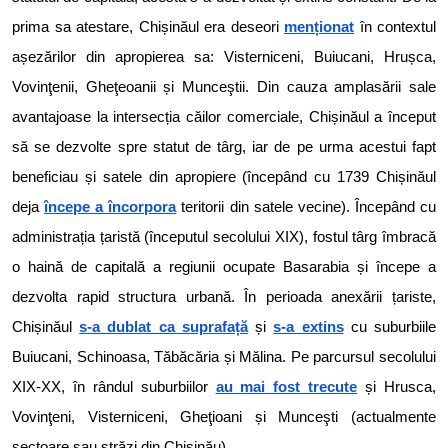
prima sa atestare, Chișinăul era deseori
menționat
în contextul
așezărilor din apropierea sa: Visterniceni, Buiucani, Hrușca,
Vovinţenii, Gheţeoanii și Munceştii. Din cauza amplasării sale
avantajoase la intersecția căilor comerciale, Chișinăul a început
să se dezvolte spre statut de târg, iar de pe urma acestui fapt
beneficiau și satele din apropiere (începând cu 1739 Chișinăul
deja
începe a încorpora
teritorii din satele vecine). Începând cu
administrația țaristă (începutul secolului XIX), fostul târg îmbracă
o haină de capitală a regiunii ocupate Basarabia și începe a
dezvolta rapid structura urbană. În perioada anexării țariste,
Chișinăul
s-a dublat ca suprafață
și
s-a extins
cu suburbiile
Buiucani, Schinoasa, Tăbăcăria și Mălina. Pe parcursul secolului
XIX-XX, în rândul suburbiilor
au mai fost trecute
și Hrusca,
Vovinţeni, Visterniceni, Gheţioani și Munceşti (actualmente
sectoare sau străzi din Chișinău).