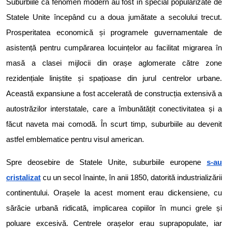
Suburbiile ca fenomen modern au fost în special popularizate de
Statele Unite începând cu a doua jumătate a secolului trecut.
Prosperitatea economică și programele guvernamentale de
asistență pentru cumpărarea locuințelor au facilitat migrarea în
masă a clasei mijlocii din orașe aglomerate către zone
rezidențiale liniștite și spațioase din jurul centrelor urbane.
Această expansiune a fost accelerată de construcția extensivă a
autostrăzilor interstatale, care a îmbunătățit conectivitatea și a
făcut naveta mai comodă. În scurt timp, suburbiile au devenit
astfel emblematice pentru visul american.
Spre deosebire de Statele Unite, suburbiile europene
s-au
cristalizat
cu un secol înainte, în anii 1850, datorită industrializării
continentului. Orașele la acest moment erau dickensiene, cu
sărăcie urbană ridicată, implicarea copiilor în munci grele și
poluare excesivă. Centrele orașelor erau suprapopulate, iar