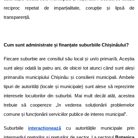
reciproc repetat de imparțialitate, corupție și lipsă de
transparență.
Cum sunt administrate și finanțate suburbiile Chișinăului?
Fiecare suburbie are consiliul său local și un/o primar/ă. Aceștia
sunt aleși odată la patru ani, de obicei tot atunci când sunt aleși
primarul/a municipiului Chișinău și consilierii municipali. Ambele
tipuri de autorități (locale și municipale) sunt alese să reprezinte
interesele locuitorilor din suburbii. Mai mult decât atât, acestea
trebuie să coopereze „în vederea soluționării problemelor
comune și funcționării serviciilor publice de interes municipal”.
Suburbiile
interacționează
cu autoritățile municipale prin
intermediul pretorilor și preturilor de sector. La sectorul
Botanica