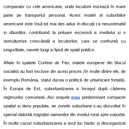
comparativ cu cele americane, unde locuitorii mizează în mare
parte pe transportul personal. Acest model al suburbiilor
americane este însă tot mai des adus în discuții ca nesustenabil
și dăunător, contribuind la poluare excesivă a mediului și o
nemulțumire crescândă a locuitorilor, care se confruntă cu
singurătate, navete lungi și lipsă de spații publice.
Aflate în spatele Cortinei de Fier, statele europene din blocul
socialist au fost excluse din acest proces (în multe dintre ele, de
exemplu România, statul ducea o politică de urbanizare forțată).
În Europa de Est, suburbanizarea a început după căderea
regimurilor comuniste. Aici orașele
erau
predominant compacte
spațial și dens populate, iar zonele suburbane s-au dezvoltat în
special datorită migrației oamenilor din mediul rural spre suburbii.
În multe cazuri suburbanizarea a avut loc haotic și dezorganizat