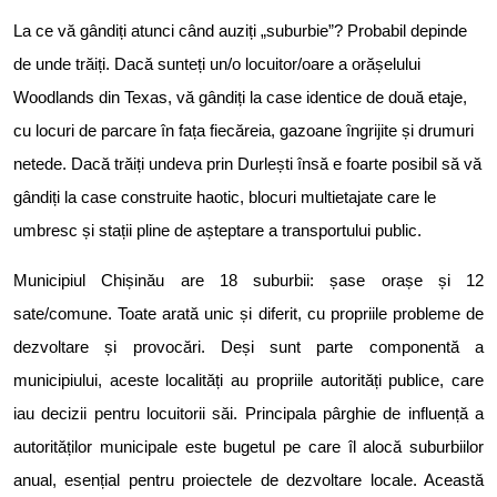
La ce vă gândiți atunci când auziți „suburbie”? Probabil depinde
de unde trăiți. Dacă sunteți un/o locuitor/oare a orășelului
Woodlands din Texas, vă gândiți la case identice de două etaje,
cu locuri de parcare în fața fiecăreia, gazoane îngrijite și drumuri
netede. Dacă trăiți undeva prin Durlești însă e foarte posibil să vă
gândiți la case construite haotic, blocuri multietajate care le
umbresc și stații pline de așteptare a transportului public.
Municipiul Chișinău are 18 suburbii: șase orașe și 12
sate/comune. Toate arată unic și diferit, cu propriile probleme de
dezvoltare și provocări. Deși sunt parte componentă a
municipiului, aceste localități au propriile autorități publice, care
iau decizii pentru locuitorii săi. Principala pârghie de influență a
autorităților municipale este bugetul pe care îl alocă suburbiilor
anual, esențial pentru proiectele de dezvoltare locale. Această