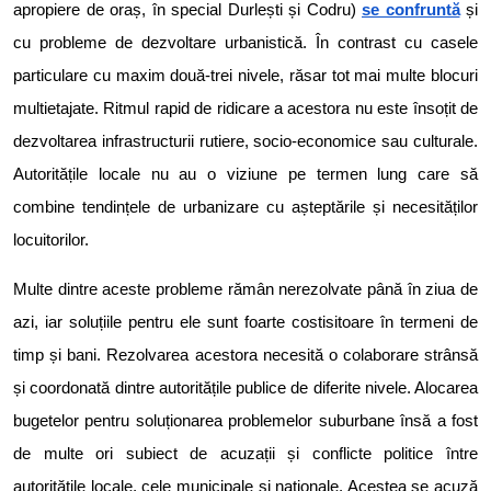
apropiere de oraș, în special Durlești și Codru)
se confruntă
și
cu probleme de dezvoltare urbanistică. În contrast cu casele
particulare cu maxim două-trei nivele, răsar tot mai multe blocuri
multietajate. Ritmul rapid de ridicare a acestora nu este însoțit de
dezvoltarea infrastructurii rutiere, socio-economice sau culturale.
Autoritățile locale nu au o viziune pe termen lung care să
combine tendințele de urbanizare cu așteptările și necesităților
locuitorilor.
Multe dintre aceste probleme rămân nerezolvate până în ziua de
azi, iar soluțiile pentru ele sunt foarte costisitoare în termeni de
timp și bani. Rezolvarea acestora necesită o colaborare strânsă
și coordonată dintre autoritățile publice de diferite nivele. Alocarea
bugetelor pentru soluționarea problemelor suburbane însă a fost
de multe ori subiect de acuzații și conflicte politice între
autoritățile locale, cele municipale și naționale. Acestea se acuză