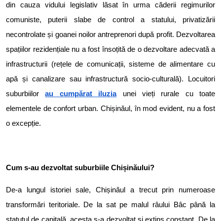
din cauza vidului legislativ lăsat în urma căderii regimurilor
comuniste, puterii slabe de control a statului, privatizării
necontrolate și goanei noilor antreprenori după profit. Dezvoltarea
spațiilor rezidențiale nu a fost însoțită de o dezvoltare adecvată a
infrastructurii (rețele de comunicații, sisteme de alimentare cu
apă și canalizare sau infrastructură socio-culturală). Locuitori
suburbiilor
au cumpărat iluzia
unei vieți rurale cu toate
elementele de confort urban. Chișinăul, în mod evident, nu a fost
o excepție.
Cum s-au dezvoltat suburbiile Chișinăului?
De-a lungul istoriei sale, Chișinăul a trecut prin numeroase
transformări teritoriale. De la sat pe malul râului Bâc până la
statutul de capitală, acesta s-a dezvoltat și extins constant. De la