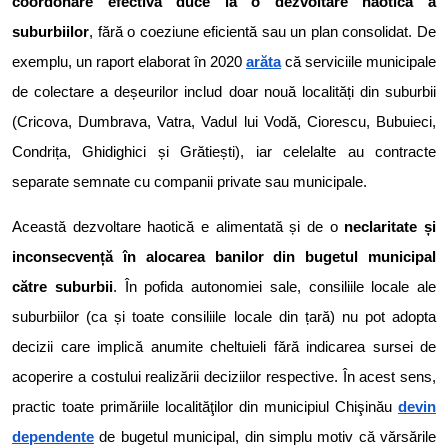
coordonare efectivă duce la o dezvoltare haotică a
suburbiilor
, fără o coeziune eficientă sau un plan consolidat. De
exemplu, un raport elaborat în 2020
arăta
că serviciile municipale
de colectare a deșeurilor includ doar nouă localități din suburbii
(Cricova, Dumbrava, Vatra, Vadul lui Vodă, Ciorescu, Bubuieci,
Condrița, Ghidighici și Grătiești), iar celelalte au contracte
separate semnate cu companii private sau municipale.
Această dezvoltare haotică e alimentată și de o
neclaritate și
inconsecvență în alocarea banilor din bugetul municipal
către suburbii
. În pofida autonomiei sale, consiliile locale ale
suburbiilor (ca și toate consiliile locale din țară) nu pot adopta
decizii care implică anumite cheltuieli fără indicarea sursei de
acoperire a costului realizării deciziilor respective. În acest sens,
practic toate primăriile localităţilor din municipiul Chişinău
devin
dependente
de bugetul municipal, din simplu motiv că vărsările