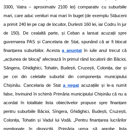
3300, Vatra – aproximativ 2100 lei) comparativ cu suburbiile
mari, care aduc venituri mai mari în buget (de exemplu Stăuceni
a primit 240 lei pe cap de locuitor, Durlesti 160 lei, iar Codru în jur
de 150). De cealaltă parte, și Ceban a lansat acuzații spre
guvernarea PAS și Cancelaria de Stat, spunând că ar fi blocat
finanțarea suburbiilor. Acesta
a anunțat
în iulie anul trecut că
„acțiunea de blocaj” afectează în primul rând locuitorii din Băcioi,
Sângera, Ghidighici, Tohatin, Budești, Cruzești, Colonița, dar și
pe cei din celelalte suburbii din componența municipiului
Chișinău. Cancelaria de Stat
a negat
acuzațiile și le-a numit
false, învinuind în schimb Primăria municipiului Chișinău că nu a
acordat în totalitate lista obiectivelor propuse spre finanțare
pentru suburbiile Băcioi, Sîngera, Ghidighici, Budești, Cruzești,
Colonița, Tohatin și Vadul lui Vodă. „Pentru finanțarea lucrărilor
menționate în dispoziții, Primăria urma să aprobe lista