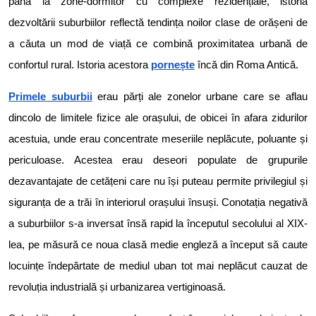
până la zone-dormitor cu complexe rezidențiale, istoria
dezvoltării suburbiilor reflectă tendința noilor clase de orășeni de
a căuta un mod de viață ce combină proximitatea urbană de
confortul rural. Istoria acestora
pornește
încă din Roma Antică.
Primele suburbii
erau părți ale zonelor urbane care se aflau
dincolo de limitele fizice ale orașului, de obicei în afara zidurilor
acestuia, unde erau concentrate meseriile neplăcute, poluante și
periculoase. Acestea erau deseori populate de grupurile
dezavantajate de cetățeni care nu își puteau permite privilegiul și
siguranța de a trăi în interiorul orașului însuși. Conotația negativă
a suburbiilor s-a inversat însă rapid la începutul secolului al XIX-
lea, pe măsură ce noua clasă medie engleză a început să caute
locuințe îndepărtate de mediul uban tot mai neplăcut cauzat de
revoluția industrială și urbanizarea vertiginoasă.