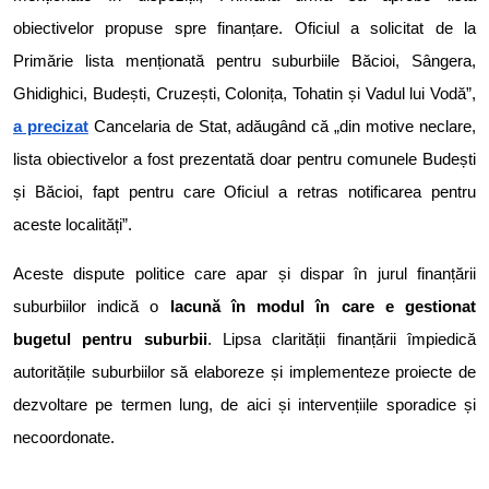
obiectivelor propuse spre finanțare. Oficiul a solicitat de la
Primărie lista menționată pentru suburbiile Băcioi, Sângera,
Ghidighici, Budești, Cruzești, Colonița, Tohatin și Vadul lui Vodă”,
a precizat
Cancelaria de Stat, adăugând că „din motive neclare,
lista obiectivelor a fost prezentată doar pentru comunele Budești
și Băcioi, fapt pentru care Oficiul a retras notificarea pentru
aceste localități”.
Aceste dispute politice care apar și dispar în jurul finanțării
suburbiilor indică o
lacună în modul în care e gestionat
bugetul pentru suburbii
. Lipsa clarității finanțării împiedică
autoritățile suburbiilor să elaboreze și implementeze proiecte de
dezvoltare pe termen lung, de aici și intervențiile sporadice și
necoordonate.