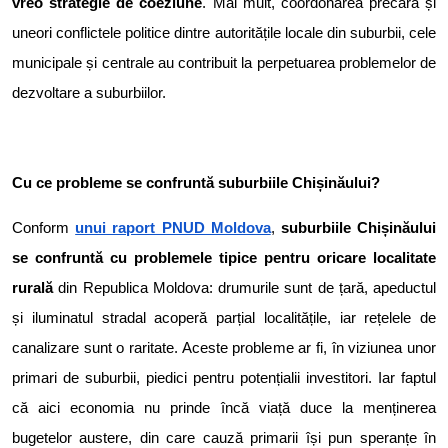
vreo strategie de coeziune
. Mai mult, coordonarea precară și
uneori conflictele politice dintre autoritățile locale din suburbii, cele
municipale și centrale au contribuit la perpetuarea problemelor de
dezvoltare a suburbiilor.
Cu ce probleme se confruntă suburbiile Chișinăului?
Conform
unui raport PNUD Moldova
,
suburbiile Chișinăului
se confruntă cu problemele tipice pentru oricare localitate
rurală
din Republica Moldova: drumurile sunt de țară, apeductul
și iluminatul stradal acoperă parțial localitățile, iar rețelele de
canalizare sunt o raritate. Aceste probleme ar fi, în viziunea unor
primari de suburbii, piedici pentru potențialii investitori. Iar faptul
că aici economia nu prinde încă viață duce la menținerea
bugetelor austere, din care cauză primarii își pun speranțe în