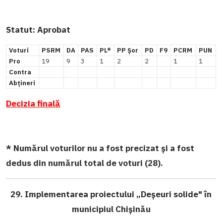
Statut:
Aprobat
Voturi
PSRM
DA
PAS
PL*
PP Șor
PD
F9
PCRM
PUN
Pro
19
9
3
1
2
2
1
1
Contra
Abțineri
Decizia finală
* Numărul voturilor nu a fost precizat și a fost
dedus din numărul total de voturi (28).
29. I
mplementarea proiectului „Deșeuri solide" în
municipiul Chișinău