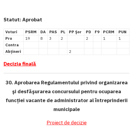
Statut:
Aprobat
Voturi
PSRM
DA
PAS
PL
PP Șor
PD
F9
PCRM
PUN
Pro
19
8
3
2
2
1
1
Contra
Abțineri
2
Decizia finală
30. Aprobarea Regulamentului privind organizarea
și desfășurarea concursului pentru ocuparea
funcției vacante de administrator al întreprinderii
municipale
Proiect de decizie