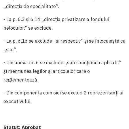
„direcția de specialitate”.
- La p. 6.3 și 6.14 „direcția privatizare a fondului
nelocuibil” se exclude.
- La p. 6.16 se exclude „și respectiv” și se înlocuiește cu
„sau”.
- Din anexa nr. 6 se exclude „sub sancțiunea aplicată”
și mențiunea legilor și articolelor care o
reglementează.
- Din componența comisiei se exclud 2 reprezentanți ai
executivului.
Statut:
Aprobat