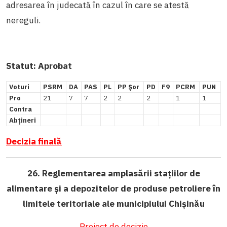
adresarea în judecată în cazul în care se atestă
nereguli.
Statut:
Aprobat
Voturi
PSRM
DA
PAS
PL
PP Șor
PD
F9
PCRM
PUN
Pro
21
7
7
2
2
2
1
1
Contra
Abțineri
Decizia finală
26. Reglementarea amplasării stațiilor de
alimentare și a depozitelor de produse petroliere în
limitele teritoriale ale municipiului Chișinău
Proiect de decizie