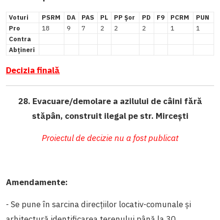
Voturi
PSRM
DA
PAS
PL
PP Șor
PD
F9
PCRM
PUN
Pro
18
9
7
2
2
2
1
1
Contra
Abțineri
Decizia finală
28. Evacuare/demolare a azilului de câini fără
stăpân, construit ilegal pe str. Mircești
Proiectul de decizie nu a fost publicat
Amendamente:
- Se pune în sarcina direcțiilor locativ-comunale și
arhitectură identificarea terenului până la 30