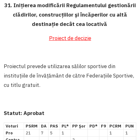
31. Inițierea modificării Regulamentului gestionării
clădirilor, construcțiilor și încăperilor cu altă
destinație decât cea locativă
Proiect de decizie
Proiectul prevede utilizarea sălilor sportive din
instituțiile de învățământ de către Federațiile Sportive,
cu titlu gratuit.
Statut:
Aprobat
Voturi
PSRM
DA
PAS
PL*
PP Șor
PD*
F9
PCRM
PUN
Pro
21
7
5
1
1
1
Contra
2