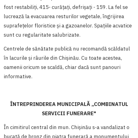
fost restabiliți, 415- curățați, defrișați - 159. La fel se
lucrează la evacuarea resturilor vegetale, îngrijirea
suprafețelor floristice și a gazoanelor. Spațiile acvatice
sunt cu regularitate salubrizate.
Centrele de sănătate publică nu recomandă scăldatul
în lacurile și râurile din Chișinău. Cu toate acestea,
oamenii oricum se scaldă, chiar dacă sunt panouri
informative.
ÎNTREPRINDEREA MUNICIPALĂ „COMBINATUL
SERVICII FUNERARE"
În cimitirul central din mun. Chișinău s-a vandalizat o
bucată de bronz din piatra funerară a monumentului