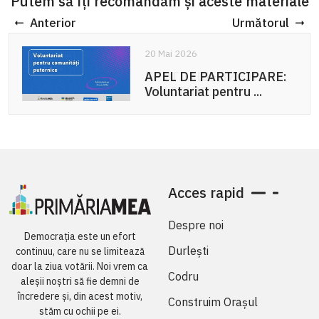
Putem să îți recomandăm și aceste materiale
Anterior
Următorul
20 Mai 2026
APEL DE PARTICIPARE:
Voluntariat pentru ...
Acces rapid
Despre noi
Democrația este un efort
Durlești
continuu, care nu se limitează
doar la ziua votării. Noi vrem ca
Codru
aleșii noștri să fie demni de
încredere și, din acest motiv,
Construim Orașul
stăm cu ochii pe ei.