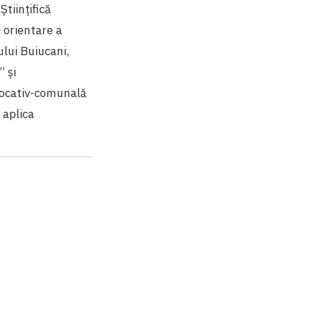
Științifică
i orientare a
ului Buiucani,
” și
 locativ-comunală
 aplica