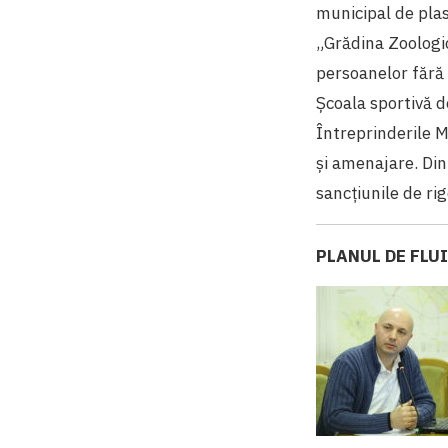
municipal de plasa
„Grădina Zoologică
persoanelor fără d
Școala sportivă d
Întreprinderile M
şi amenajare. Din
sancțiunile de ri
PLANUL DE FLU