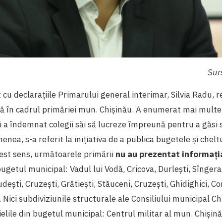
Sur
cu declarațiile Primarului general interimar, Silvia Radu, re
tă în cadrul primăriei mun. Chișinău. A enumerat mai mult
i a îndemnat colegii săi să lucreze împreună pentru a găsi 
nea, s-a referit la inițiativa de a publica bugetele și cheltu
cest sens, următoarele primării
nu au prezentat informația
ugetul municipal: Vadul lui Vodă, Cricova, Durlești, Sîngera
dești, Cruzești, Grătiești, Stăuceni, Cruzești, Ghidighici, Co
. Nici subdiviziunile structurale ale Consiliului municipal C
elile din bugetul municipal: Centrul militar al mun. Chișin