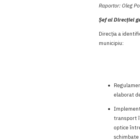
Raportor: Oleg Po
Șef al Direcției 
Direcția a identi
municipiu:
Regulament
elaborat d
Implementa
transport 
optice într
schimbate 