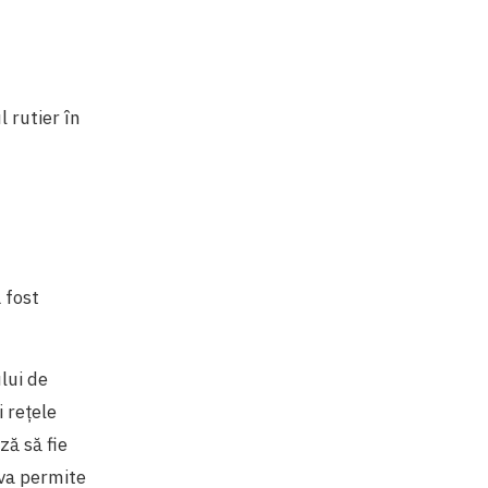
l rutier în
 fost
lui de
 rețele
ză să fie
 va permite