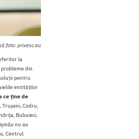
să foto: privesc.eu
feritor la
e probleme din
soluții pentru
ielile entităților
 ce ține de
, Trușeni, Codru,
ndrița, Bubuieci,
hișinău nu au
ău, Centrul