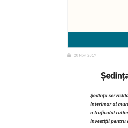
28 Nov. 2017
Ședința
Ședința serviciil
interimar al mun.
a traficului ruti
investiții pentru