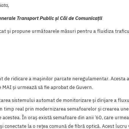
iata,
generale Transport Public și Căi de Comunicații
ficat și propune următoarele măsuri pentru a fluidiza traficu
 de ridicare a mașinilor parcate neregulamentar. Acesta a
e MAI și urmează să fie aprobat de Guvern.
rea sistemului automat de monitorizare și dirijare a fluxu
în timp real prin modernizarea semafoarelor și crearea unei
e acestea. În oraș există semafoare din anii ’60, care urmea
și conectate la o rețea comună de fibră optică. Acest lucru