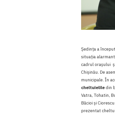
Ședința a început 
situația alarman
cadrul orașului ș
Chișinău. De aseme
municipale. În a
cheltuielile
din b
Vatra, Tohatin, Bu
Băcioi și Ciorescu
prezentat cheltui