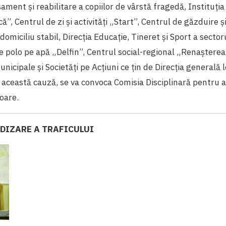
ment și reabilitare a copiilor de vârstă fragedă, Instituția 
”, Centrul de zi și activități „Start”, Centrul de găzduire ș
omiciliu stabil, Direcția Educație, Tineret și Sport a sector
e polo pe apă „Delfin”, Centrul social-regional „Renașterea
unicipale și Societăți pe Acțiuni ce țin de Direcţia generală
 această cauză, se va convoca Comisia Disciplinară pentru a
goare.
IDIZARE A TRAFICULUI