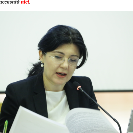
i accesată
aici
.