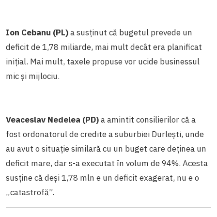
Ion Cebanu (PL)
a susținut că bugetul prevede un
deficit de 1,78 miliarde, mai mult decât era planificat
inițial. Mai mult, taxele propuse vor ucide businessul
mic și mijlociu.
Veaceslav Nedelea (PD)
a amintit consilierilor că a
fost ordonatorul de credite a suburbiei Durlești, unde
au avut o situație similară cu un buget care deținea un
deficit mare, dar s-a executat în volum de 94%. Acesta
susține că deși 1,78 mln e un deficit exagerat, nu e o
„catastrofă”.