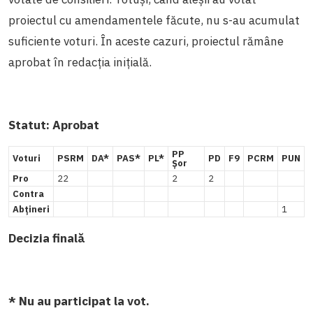
proiectul cu amendamentele făcute, nu s-au acumulat
suficiente voturi. În aceste cazuri, proiectul rămâne
aprobat în redacția inițială.
Statut: Aprobat
PP
Voturi
PSRM
DA*
PAS*
PL*
PD
F9
PCRM
PUN
Șor
Pro
22
2
2
Contra
Abțineri
1
Decizia finală
* Nu au participat la vot.