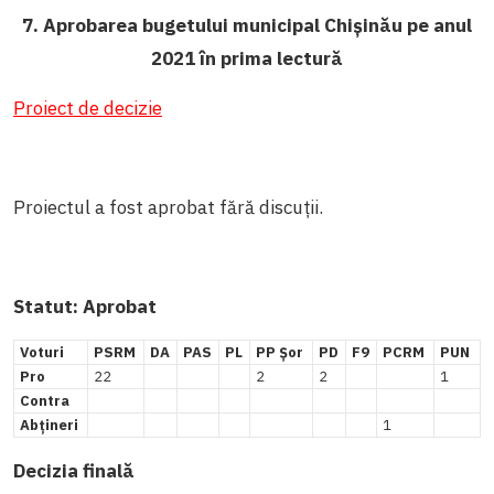
7. Aprobarea bugetului municipal Chișinău pe anul
2021 în prima lectură
Proiect de decizie
Proiectul a fost aprobat fără discuții.
Statut: Aprobat
Voturi
PSRM
DA
PAS
PL
PP Șor
PD
F9
PCRM
PUN
Pro
22
2
2
1
Contra
Abțineri
1
Decizia finală