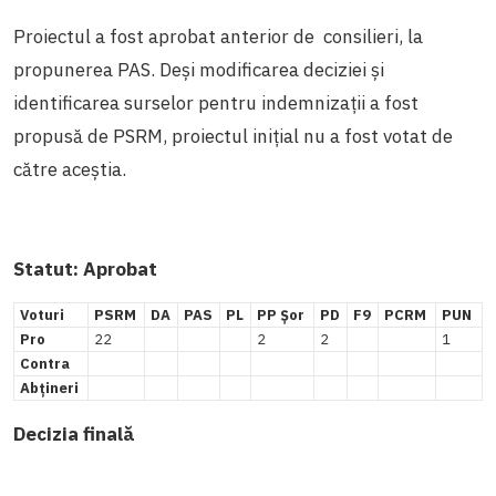
Proiectul a fost aprobat anterior de consilieri, la
propunerea PAS. Deși modificarea deciziei și
identificarea surselor pentru indemnizații a fost
propusă de PSRM, proiectul inițial nu a fost votat de
către aceștia.
Statut: Aprobat
Voturi
PSRM
DA
PAS
PL
PP Șor
PD
F9
PCRM
PUN
Pro
22
2
2
1
Contra
Abțineri
Decizia finală