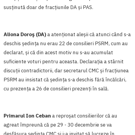
susținută doar de fracțiunile DA și PAS.
Aliona Doroș (DA)
a atenționat aleșii că atunci când s-a
deschis ședința nu erau 22 de consilieri PSRM, cum au
declarat, și că din acest motiv nu s-au acumulat
suficiente voturi pentru aceasta. Declarația a stârnit
discuții contradictorii, dar secretarul CMC și fracțiunea
PSRM au insistat că ședința s-a deschis fără încălcări,
cu prezența a 26 de consilieri prezenți în sală.
Primarul Ion Ceban
a reproșat consilierilor că au
agreat împreună că pe 29 - 30 decembrie se va
desfășura ședința CMC și i-a invitat să lucreze în