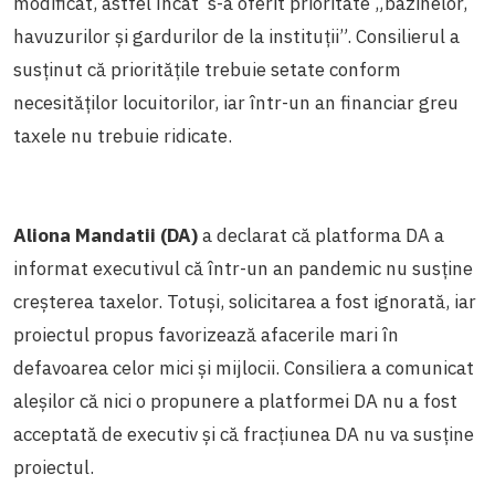
modificat, astfel încât s-a oferit prioritate „bazinelor,
havuzurilor și gardurilor de la instituții”. Consilierul a
susținut că prioritățile trebuie setate conform
necesităților locuitorilor, iar într-un an financiar greu
taxele nu trebuie ridicate.
Aliona Mandatii (DA)
a declarat că platforma DA a
informat executivul că într-un an pandemic nu susține
creșterea taxelor. Totuși, solicitarea a fost ignorată, iar
proiectul propus favorizează afacerile mari în
defavoarea celor mici și mijlocii. Consiliera a comunicat
aleșilor că nici o propunere a platformei DA nu a fost
acceptată de executiv și că fracțiunea DA nu va susține
proiectul.