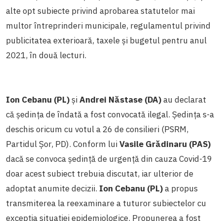
alte opt subiecte privind aprobarea statutelor mai
multor întreprinderi municipale, regulamentul privind
publicitatea exterioară, taxele și bugetul pentru anul
2021, în două lecturi.
Ion Cebanu (PL)
și
Andrei Năstase (DA)
au declarat
că ședința de îndată a fost convocată ilegal. Ședința s-a
deschis oricum cu votul a 26 de consilieri (PSRM,
Partidul Șor, PD). Conform lui
Vasile Grădinaru (PAS)
dacă se convoca ședință de urgență din cauza Covid-19
doar acest subiect trebuia discutat, iar ulterior de
adoptat anumite decizii.
Ion Cebanu (PL)
a propus
transmiterea la reexaminare a tuturor subiectelor cu
excepția situației epidemiologice. Propunerea a fost