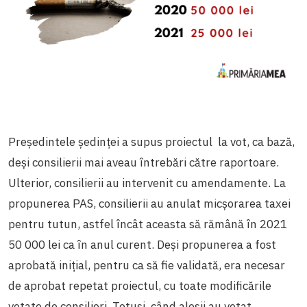
Președintele ședinței a supus proiectul la vot, ca bază,
deși consilierii mai aveau întrebări către raportoare.
Ulterior, consilierii au intervenit cu amendamente. La
propunerea PAS, consilierii au anulat micșorarea taxei
pentru tutun, astfel încât aceasta să rămână în 2021
50 000 lei ca în anul curent. Deși propunerea a fost
aprobată inițial, pentru ca să fie validată, era necesar
de aprobat repetat proiectul, cu toate modificările
votate de consilieri. Totuși, când aleșii au votat