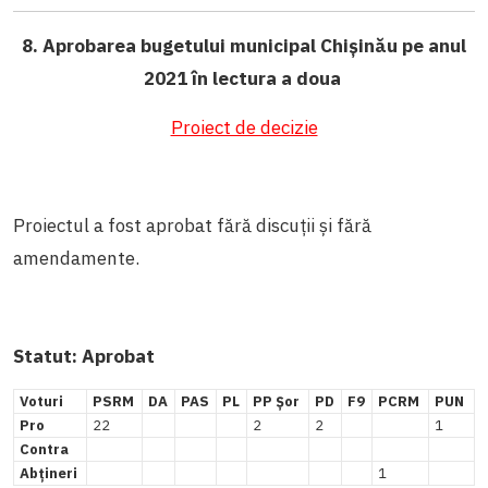
8. Aprobarea bugetului municipal Chișinău pe anul
2021 în lectura a doua
Proiect de decizie
Proiectul a fost aprobat fără discuții și fără
amendamente.
Statut: Aprobat
Voturi
PSRM
DA
PAS
PL
PP Șor
PD
F9
PCRM
PUN
Pro
22
2
2
1
Contra
Abțineri
1