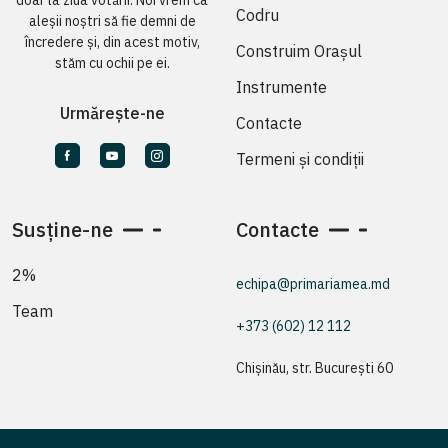
doar la ziua votării. Noi vrem ca
Codru
aleșii noștri să fie demni de
încredere și, din acest motiv,
Construim Orașul
stăm cu ochii pe ei.
Instrumente
Urmărește-ne
Contacte
Termeni și condiții
Susține-ne
Contacte
2%
echipa@primariamea.md
Team
+373 (602) 12 112
Chișinău, str. București 60