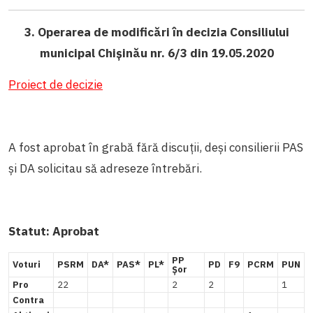
3. Operarea de modificări în decizia Consiliului
municipal Chișinău nr. 6/3 din 19.05.2020
Proiect de decizie
A fost aprobat în grabă fără discuții, deși consilierii PAS
și DA solicitau să adreseze întrebări.
Statut: Aprobat
PP
Voturi
PSRM
DA*
PAS*
PL*
PD
F9
PCRM
PUN
Șor
Pro
22
2
2
1
Contra