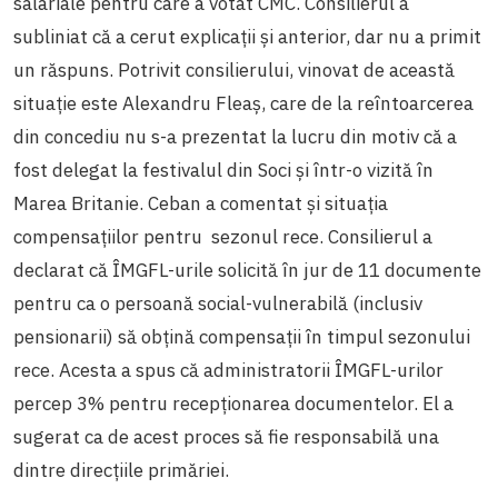
salariale pentru care a votat CMC. Consilierul a
subliniat că a cerut explicații și anterior, dar nu a primit
un răspuns. Potrivit consilierului, vinovat de această
situație este Alexandru Fleaș, care de la reîntoarcerea
din concediu nu s-a prezentat la lucru din motiv că a
fost delegat la festivalul din Soci și într-o vizită în
Marea Britanie. Ceban a comentat și situația
compensațiilor pentru sezonul rece. Consilierul a
declarat că ÎMGFL-urile solicită în jur de 11 documente
pentru ca o persoană social-vulnerabilă (inclusiv
pensionarii) să obțină compensații în timpul sezonului
rece. Acesta a spus că administratorii ÎMGFL-urilor
percep 3% pentru recepționarea documentelor. El a
sugerat ca de acest proces să fie responsabilă una
dintre direcțiile primăriei.