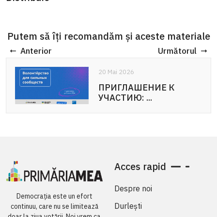
Putem să îți recomandăm și aceste materiale
Anterior
Următorul
20 Mai 2026
ПРИГЛАШЕНИЕ К
УЧАСТИЮ: ...
Acces rapid
Despre noi
Democrația este un efort
Durlești
continuu, care nu se limitează
doar la ziua votării. Noi vrem ca