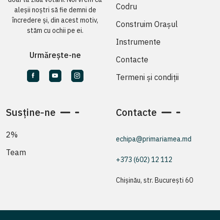
Codru
aleșii noștri să fie demni de
încredere și, din acest motiv,
Construim Orașul
stăm cu ochii pe ei.
Instrumente
Urmărește-ne
Contacte
Termeni și condiții
Susține-ne
Contacte
2%
echipa@primariamea.md
Team
+373 (602) 12 112
Chișinău, str. București 60