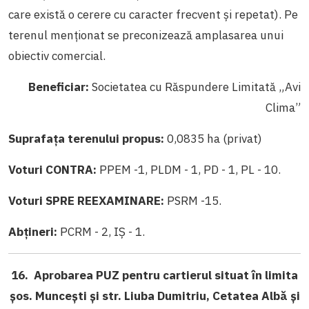
care există o cerere cu caracter frecvent şi repetat). Pe
terenul menţionat se preconizează amplasarea unui
obiectiv comercial.
Beneficiar:
Societatea cu Răspundere Limitată „Avi
Clima”
Suprafaţa terenului propus:
0,0835 ha (privat)
Voturi CONTRA:
PPEM -1, PLDM - 1, PD - 1, PL - 10.
Voturi SPRE REEXAMINARE:
PSRM -15.
Abțineri:
PCRM - 2, IȘ - 1.
16. Aprobarea PUZ pentru cartierul situat în limita
şos. Munceşti şi str. Liuba Dumitriu, Cetatea Albă şi