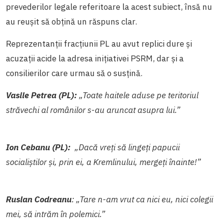
prevederilor legale referitoare la acest subiect, însă nu
au reușit să obțină un răspuns clar.
Reprezentanții fracțiunii PL au avut replici dure și
acuzații acide la adresa inițiativei PSRM, dar și a
consilierilor care urmau să o susțină.
Vasile Petrea (PL):
„Toate haitele aduse pe teritoriul
străvechi al românilor s-au aruncat asupra lui.”
Ion Cebanu (PL):
„Dacă vreți să lingeți papucii
socialiștilor și, prin ei, a Kremlinului, mergeți înainte!”
Ruslan Codreanu
: „Tare n-am vrut ca nici eu, nici colegii
mei, să intrăm în polemici.”