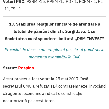
Voturi PRO:
PSRM -15, PPEM -1, PD - 1, PCRM - 2, PL
-11, IȘ - 1.
13. Stabilirea relațiilor funciare de arendare a
lotului de pământ din str. Sargidava, 1 cu
Societatea cu răspundere limitată ,,RSM-INVEST"
Proiectul de decizie nu era plasat pe site-ul primăriei la
momentul examinării în CMC
Statut:
Respins
Acest proiect a fost votat la 25 mai 2017, însă
secretarul CMC a refuzat să-l contrasemneze, invocând
că agentul economic a ridicat o construcție
neautorizată pe acest teren.