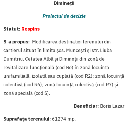
Dimineţii
Proiectul de decizie
Statut:
Respins
S-a propus:
Modificarea destinației terenului din
cartierul situat în limita şos. Munceşti şi str. Liuba
Dumitriu, Cetatea Albă şi Dimineţii din zonă de
revitalizare funcţională (cod Re) în zonă locuinţă
unifamilială, izolată sau cuplată (cod R2); zonă locuinţă
colectivă (cod R6); zonă locuinţă colectivă (cod R7) şi
zonă specială (cod S).
Beneficiar:
Boris Lazar
Suprafaţa terenului:
61274 mp.