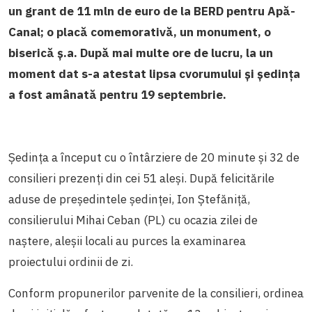
un grant de 11 mln de euro de la BERD pentru Apă-
Canal; o placă comemorativă, un monument, o
biserică ș.a. După mai multe ore de lucru, la un
moment dat s-a atestat lipsa cvorumului și ședința
a fost amânată pentru 19 septembrie.
Ședința a început cu o întârziere de 20 minute și 32 de
consilieri prezenți din cei 51 aleși. După felicitările
aduse de președintele ședinței, Ion Ștefăniță,
consilierului Mihai Ceban (PL) cu ocazia zilei de
naștere, aleșii locali au purces la examinarea
proiectului ordinii de zi.
Conform propunerilor parvenite de la consilieri, ordinea