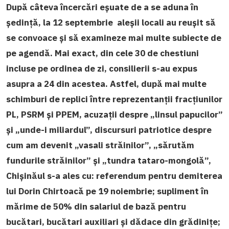
După câteva încercări eșuate de a se aduna în
ședință, la 12 septembrie aleșii locali au reușit să
se convoace și să examineze mai multe subiecte de
pe agendă. Mai exact, din cele 30 de chestiuni
incluse pe ordinea de zi, consilierii s-au expus
asupra a 24 din acestea. Astfel, după mai multe
schimburi de replici între reprezentanții fracțiunilor
PL, PSRM și PPEM, acuzații despre „linsul papucilor”
și „unde-i miliardul”, discursuri patriotice despre
cum am devenit „vasali străinilor”, „sărutăm
fundurile străinilor” și „tundra tataro-mongolă”,
Chișinăul s-a ales cu: referendum pentru demiterea
lui Dorin Chirtoacă pe 19 noiembrie; supliment în
mărime de 50% din salariul de bază pentru
bucătari, bucătari auxiliari și dădace din grădinițe;