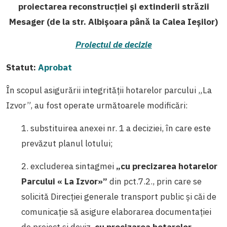
proiectarea reconstrucţiei şi extinderii străzii
Mesager (de la str. Albişoara până la Calea Ieşilor)
Proiectul de decizie
Statut:
Aprobat
În scopul asigurării integrităţii hotarelor parcului „La
Izvor”, au fost operate următoarele modificări:
1. substituirea anexei nr. 1 a deciziei, în care este
prevăzut planul lotului;
2. excluderea sintagmei
„cu precizarea hotarelor
Parcului « La Izvor»”
din pct.7.2., prin care se
solicită Direcţiei generale transport public şi căi de
comunicaţie să asigure elaborarea documentaţiei
de proiect şi deviz,
cu precizarea hotarelor