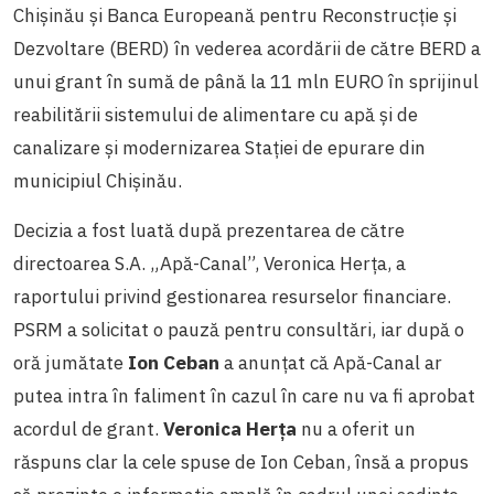
Chişinău şi Banca Europeană pentru Reconstrucţie şi
Dezvoltare (BERD) în vederea acordării de către BERD a
unui grant în sumă de până la 11 mln EURO în sprijinul
reabilitării sistemului de alimentare cu apă şi de
canalizare şi modernizarea Staţiei de epurare din
municipiul Chişinău.
Decizia a fost luată după prezentarea de către
directoarea S.A. „Apă-Canal”, Veronica Herța, a
raportului privind gestionarea resurselor financiare.
PSRM a solicitat o pauză pentru consultări, iar după o
oră jumătate
Ion Ceban
a anunțat că Apă-Canal ar
putea intra în faliment în cazul în care nu va fi aprobat
acordul de grant.
Veronica Herța
nu a oferit un
răspuns clar la cele spuse de Ion Ceban, însă a propus