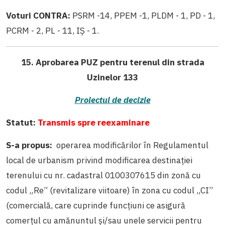
Voturi CONTRA:
PSRM -14, PPEM -1, PLDM - 1, PD - 1,
PCRM - 2, PL - 11, IȘ - 1.
15. Aprobarea PUZ pentru terenul din strada
Uzinelor 133
Proiectul de decizie
Statut:
Transmis spre reexaminare
S-a propus:
operarea modificărilor în Regulamentul
local de urbanism privind modificarea destinației
terenului cu nr. cadastral 0100307615 din zonă cu
codul „Re” (revitalizare viitoare) în zona cu codul „CI”
(comercială, care cuprinde funcţiuni ce asigură
comerţul cu amănuntul şi/sau unele servicii pentru