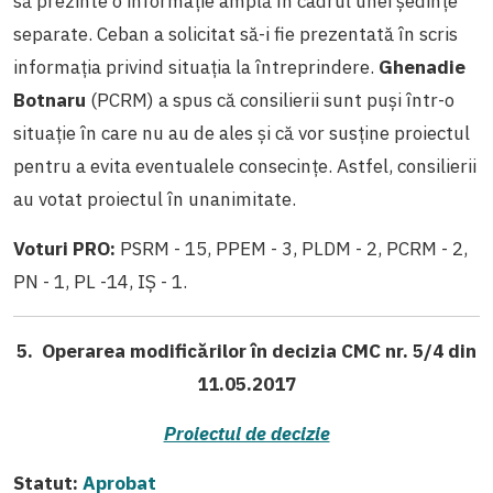
să prezinte o informație amplă în cadrul unei ședințe
separate. Ceban a solicitat să-i fie prezentată în scris
informația privind situația la întreprindere.
Ghenadie
Botnaru
(PCRM) a spus că consilierii sunt puși într-o
situație în care nu au de ales și că vor susține proiectul
pentru a evita eventualele consecințe. Astfel, consilierii
au votat proiectul în unanimitate.
Voturi PRO:
PSRM - 15, PPEM - 3, PLDM - 2, PCRM - 2,
PN - 1, PL -14, IȘ - 1.
5. Operarea modificărilor în decizia CMC nr. 5/4 din
11.05.2017
Proiectul de decizie
Statut:
Aprobat