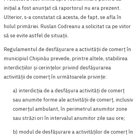
inițial a fost anunțat că raportorul nu era prezent.
Ulterior, s-a constatat că acesta, de fapt, se afla în
holul primăriei. Ruslan Codreanu a solicitat ca pe viitor
să se evite astfel de situații.
Regulamentul de desfășurare a activității de comerț în
municipiul Chișinău prevede, printre altele, stabilirea
interdicţiilor şi cerinţelor privind desfăşurarea
activităţii de comerţ în următoarele privinţe:
a) interdicţia de a desfăşura activităţi de comerţ
sau anumite forme ale activităţii de comerţ, inclusiv
comerţul ambulant, în perimetrul anumitor zone
sau străzi ori în intervalul anumitor zile sau ore;
b) modul de desfăşurare a activităţilor de comerţ în