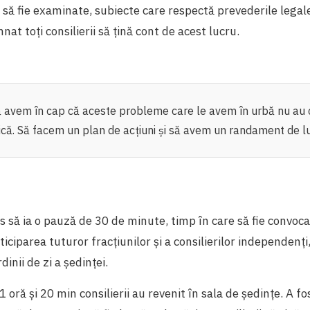
 să fie examinate, subiecte care respectă prevederile legale
nat toți consilierii să țină cont de acest lucru.
să avem în cap că aceste probleme care le avem în urbă nu au 
tică. Să facem un plan de acțiuni și să avem un randament de lu
cis să ia o pauză de 30 de minute, timp în care să fie convoc
iciparea tuturor fracţiunilor şi a consilierilor independenţi
inii de zi a şedinţei.
oră și 20 min consilierii au revenit în sala de ședințe. A fo