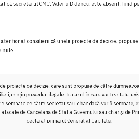
țat că secretarul CMC, Valeriu Didencu, este absent, fiind p
atenționat consilierii că unele proiecte de decizie, propuse 
e nule.
 de proiecte de decizie, care sunt propuse de către dumneavoas
lieri, conţin prevederi ilegale. În cazul în care vor fi votate, exi
fie semnate de către secretar sau, chiar dacă vor fi semnate, ex
e atacate de Cancelaria de Stat a Guvernului sau chiar și de Pri
declarat primarul general al Capitalei.