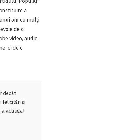
artidului Popular
nstituire a
 unui om cu mulți
evoie de o
obe video, audio,
e, ci de o
or decât
felicitări și
, a adăugat