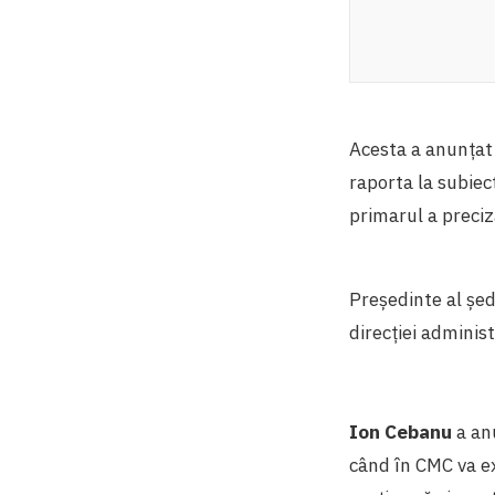
Acesta a anunțat c
raporta la subiec
primarul a preciz
Președinte al șed
direcţiei administ
Ion Cebanu
a an
când în CMC va ex