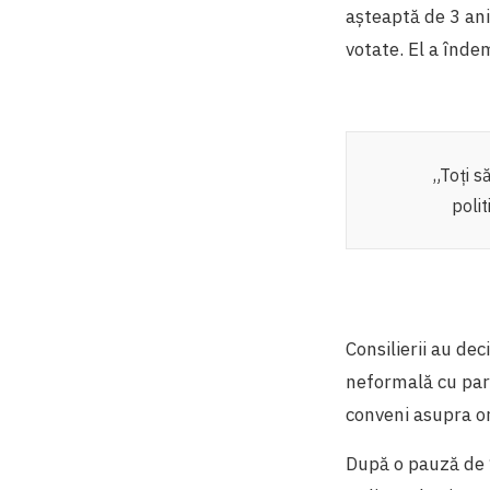
așteaptă de 3 ani
votate. El a îndem
„Toți 
poli
Consilierii au de
neformală cu part
conveni asupra ord
După o pauză de 1 