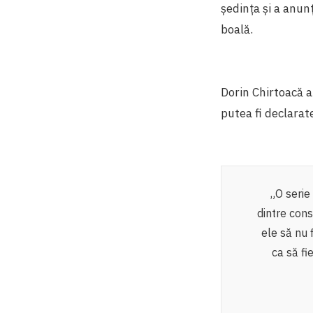
ședința și a anun
boală.
Dorin Chirtoacă a 
putea fi declarat
„O serie
dintre consi
ele să nu 
ca să fi