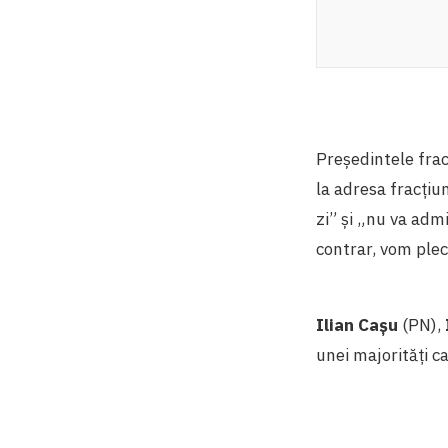
Președintele fra
la adresa fracțiu
zi” și „nu va admi
contrar, vom ple
Ilian Cașu
(PN),
unei majorități c