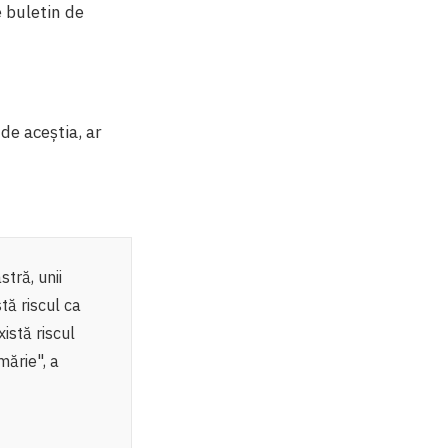
e buletin de
de aceștia, ar
tră, unii
stă riscul ca
istă riscul
mărie", a