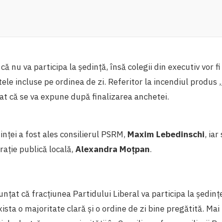
ă nu va participa la ședință, însă colegii din executiv vor fi
tele incluse pe ordinea de zi. Referitor la incendiul produs 
at că se va expune după finalizarea anchetei.
inței a fost ales consilierul PSRM,
Maxim Lebedinschi
, iar
raţie publică locală,
Alexandra Moțpan
.
unţat că fracțiunea Partidului Liberal va participa la ședin
ista o majoritate clară și o ordine de zi bine pregătită. Mai