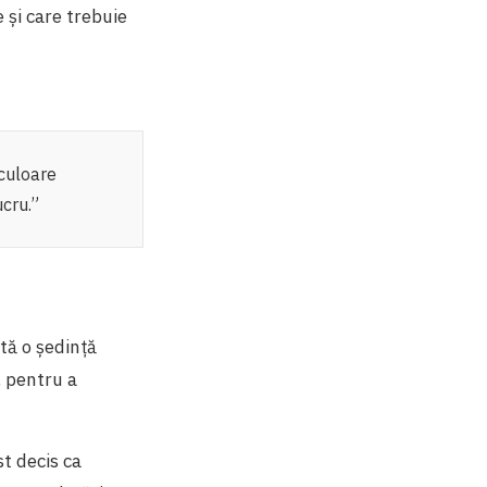
 și care trebuie
culoare
cru.”
ată o şedinţă
, pentru a
st decis ca