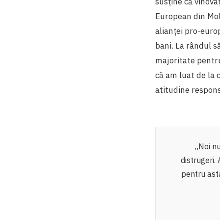
susţine că vinovaţ
European din Mol
alianţei pro-euro
bani. La rândul s
majoritate pentru 
că am luat de la 
atitudine respons
„Noi nu
distrugeri. 
pentru ast