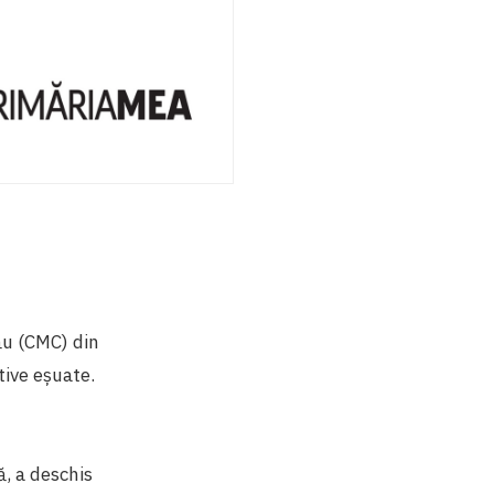
ău (CMC) din
tive eșuate.
ă, a deschis