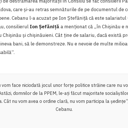
i de destrămarea majorităţii în Consiliu se fac consilierii P
dova, care şi-au retras semnăturile de pe documentul de co
pene. Cebanu l-a acuzat pe Ion Ștefăniță că este salariatul
ău, consilierul
Ion Șefăniță
a menționat că „în Chișinău e n
Chișinău și chișinăuieni. Cât ține de salariu, dacă există pr
cineva bani, să le demonstreze. Nu e nevoie de multe milioan
abilă”.
 vom face niciodată jocul unor forțe politice străine care nu v
Astăzi, domnilor de la PPEM, le-ați făcut majoritate socialiștilor, 
a. Cât nu vom avea o ordine clară, nu vom participa la ședințe”
Cebanu.