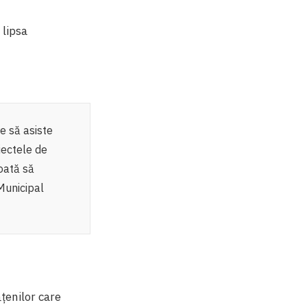
 lipsa
e să asiste
iectele de
poată să
Municipal
ățenilor care