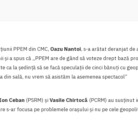
cțiunii PPEM din CMC,
Oazu Nantoi
, s-a arătat deranjat de 
nii și a spus că „PPEM are de gând să voteze drept bază proi
te ca la ședință să se facă speculații de cinci bănuți cu geop
ca din sală, nu vrem să asistăm la asemenea spectacol”
Ion Ceban
(PSRM) și
Vasile Chirtocă
(PCRM) au susținut i
are s-ar focusa pe problemele orașului și nu pe cele geopolit