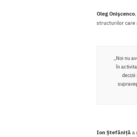
Oleg Onișcenco
structurilor care 
„Noi nu av
în activi
decizii
supraveg
Ion Ștefăniță
a 