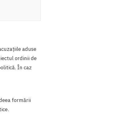
acuzațiile aduse
ectul ordinii de
olitică. În caz
deea formării
ice.