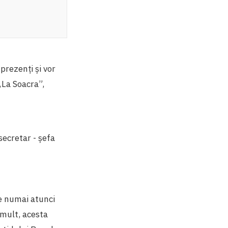
 prezenți și vor
„La Soacra”,
 secretar - șefa
țe numai atunci
 mult, acesta