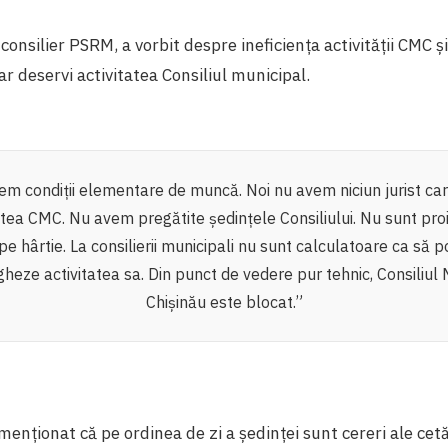
, consilier PSRM, a vorbit despre ineficiența activității CMC și
ar deservi activitatea Consiliul municipal.
em condiții elementare de muncă. Noi nu avem niciun jurist car
tatea CMC. Nu avem pregătite ședințele Consiliului. Nu sunt pro
 pe hârtie. La consilierii municipali nu sunt calculatoare ca să 
heze activitatea sa. Din punct de vedere pur tehnic, Consiliul 
Chișinău este blocat.”
menționat că pe ordinea de zi a ședinței sunt cereri ale cet