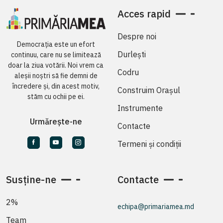
Acces rapid
Despre noi
Democrația este un efort
Durlești
continuu, care nu se limitează
doar la ziua votării. Noi vrem ca
Codru
aleșii noștri să fie demni de
încredere și, din acest motiv,
Construim Orașul
stăm cu ochii pe ei.
Instrumente
Urmărește-ne
Contacte
Termeni și condiții
Susține-ne
Contacte
2%
echipa@primariamea.md
Team