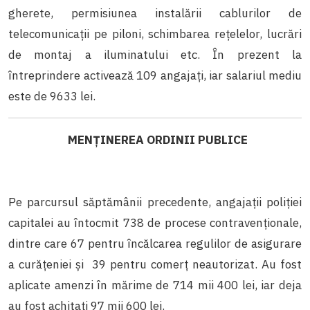
gherete, permisiunea instalării cablurilor de
telecomunicații pe piloni, schimbarea rețelelor, lucrări
de montaj a iluminatului etc. În prezent la
întreprindere activează 109 angajați, iar salariul mediu
este de 9633 lei.
MENȚINEREA ORDINII PUBLICE
Pe parcursul săptămânii precedente, angajaţii poliţiei
capitalei au întocmit 738 de procese contravenționale,
dintre care 67 pentru încălcarea regulilor de asigurare
a curăţeniei și 39 pentru comerț neautorizat. Au fost
aplicate amenzi în mărime de 714 mii 400 lei, iar deja
au fost achitați 97 mii 600 lei.