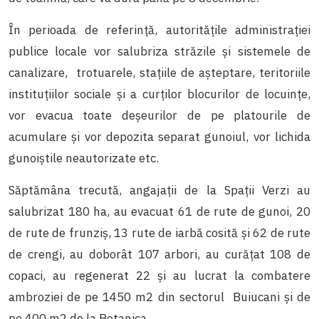
În perioada de referință, autoritățile administrației
publice locale vor salubriza străzile și sistemele de
canalizare, trotuarele, stațiile de așteptare, teritoriile
instituțiilor sociale și a curților blocurilor de locuințe,
vor evacua toate deșeurilor de pe platourile de
acumulare și vor depozita separat gunoiul, vor lichida
gunoiștile neautorizate etc.
Săptămâna trecută, angajații de la Spații Verzi au
salubrizat 180 ha, au evacuat 61 de rute de gunoi, 20
de rute de frunziș, 13 rute de iarbă cosită și 62 de rute
de crengi, au doborât 107 arbori, au curățat 108 de
copaci, au regenerat 22 și au lucrat la combatere
ambroziei de pe 1450 m2 din sectorul Buiucani și de
pe 400 m2 de la Botanica.