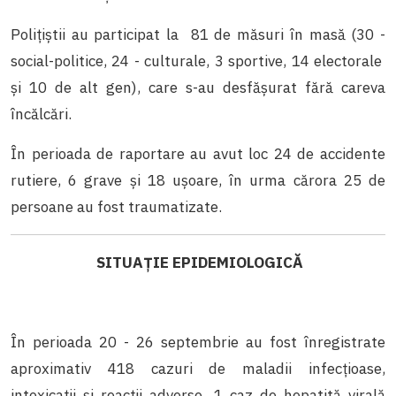
Poliţiştii au participat la 81 de măsuri în masă (30 -
social-politice, 24 - culturale, 3 sportive, 14 electorale
şi 10 de alt gen), care s-au desfăşurat fără careva
încălcări.
În perioada de raportare au avut loc 24 de accidente
rutiere, 6 grave și 18 ușoare, în urma cărora 25 de
persoane au fost traumatizate.
SITUAȚIE EPIDEMIOLOGICĂ
În perioada 20 - 26 septembrie au fost înregistrate
aproximativ 418 cazuri de maladii infecţioase,
intoxicaţii şi reacţii adverse, 1
caz de hepatită virală