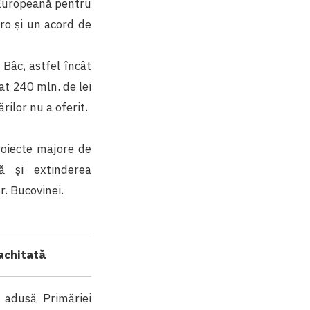
 Europeană pentru
ro și un acord de
 Bâc, astfel încât
at 240 mln. de lei
ilor nu a oferit.
roiecte majore de
lă și extinderea
r. Bucovinei.
achitată
a adusă Primăriei