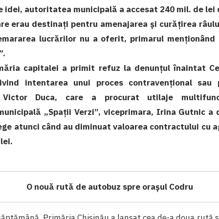
e idei, autoritatea municipală a accesat 240 mil. de lei
are erau destinați pentru amenajarea și curățirea râulu
mararea lucrărilor nu a oferit, primarul menționând
”
.
măria capitalei a primit refuz la denunțul înaintat Ce
rivind intentarea unui proces contravențional sau 
 Victor Duca, care a procurat utilaje multifunc
municipală „Spații Verzi”, viceprimara, Irina Gutnic a 
lege atunci când au diminuat valoarea contractului cu 
lei.
O nouă rută de autobuz spre orașul Codru
săptămână, Primăria Chișinău a lansat cea de-a doua rută 