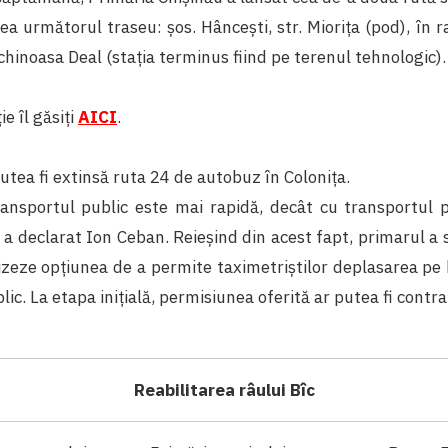
ea următorul traseu: șos. Hâncești, str. Miorița (pod), în ra
Schinoasa Deal (stația terminus fiind pe terenul tehnologic).
ie îl găsiți
AICI
.
utea fi extinsă ruta 24 de autobuz în Colonița.
ansportul public este mai rapidă, decât cu transportul p
 a declarat Ion Ceban. Reieșind din acest fapt, primarul a s
izeze opțiunea de a permite taximetriștilor deplasarea pe
ic. La etapa inițială, permisiunea oferită ar putea fi contra
Reabilitarea râului Bîc