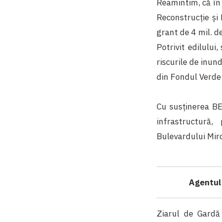
Reamintim, că în
Reconstrucție și
grant de 4 mil. d
Potrivit edilului
riscurile de inun
din Fondul Verde
Cu susținerea BE
infrastructură,
Bulevardului Mirc
Agentul
Ziarul de Gardă