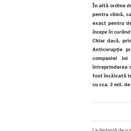
În altă ordine d
pentru climă, c
exact pentru de
începe în curând
Chiar dacă, pri
Anticorupție p
companiei lui
întreprinderea 
fost încălcată 
cu cca. 3 mil. de 
La distanță de o 