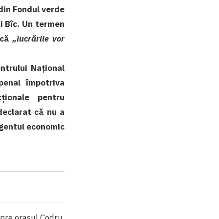
 din Fondul verde
i Bîc. Un termen
 că
„lucrările vor
ntrului Național
penal împotriva
ționale pentru
declarat că nu a
agentul economic
spre orașul Codru.