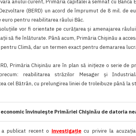
 vara anului curent, Primăria capitalei a semnat cu Banca
 Dezvoltare (BERD) un acord de împrumut de 8 mil. de eu
e euro pentru reabilitarea râului Bâc.
, soluțiile vor fi orientate pe curățarea și amenajarea râului
dații să fie înlăturate. Până acum, Primăria Chișinău a acces
 pentru Climă, dar un termen exact pentru demararea lucrăr
RD, Primăria Chișinău are în plan să inițieze o serie de p
 precum: reabilitarea străzilor Mesager și Industria
ea cel Bătrân, cu prelungirea liniei de troleibuze până la st
 economic învinuiește Primăriei Chișinău de datoria ne
 a publicat recent o
investigație
cu privire la acuzați