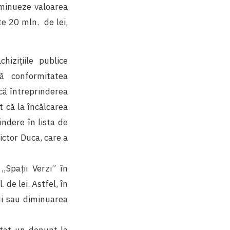
iminueze valoarea
te 20 mln. de lei,
izițiile publice
tă conformitatea
 că întreprinderea
t că la încălcarea
indere în lista de
ictor Duca, care a
„Spații Verzi” în
 de lei. Astfel, în
lui sau diminuarea
ntat un denunț la