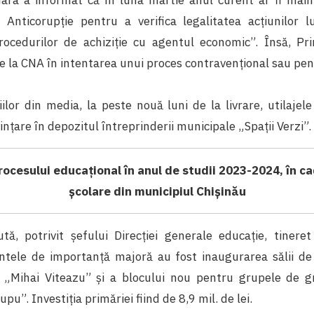
 Anticorupție pentru a verifica legalitatea acțiunilor l
rocedurilor de achiziție cu agentul economic”. Însă, Pri
e la CNA în intentarea unui proces contravențional sau pen
iilor din media, la peste nouă luni de la livrare, utilajel
ințare în depozitul întreprinderii municipale „Spații Verzi”.
cesului educațional în anul de studii 2023-2024, în cad
școlare din municipiul Chișinău
ă, potrivit șefului Direcției generale educație, tineret
ntele de importanță majoră au fost inaugurarea sălii de
c „Mihai Viteazu” și a blocului nou pentru grupele de gr
upu”. Investiția primăriei fiind de 8,9 mil. de lei.