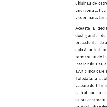
Chișinău de cătr
unui contract cu 
viceprimara, Irin
Aceasta a decla
desfășurate de 
procedurilor de a
aplică un tratame
termenului de liv
interdicție. Dar,
avut o încălcare s
Totodată, a subl
valoare de 14 mil.
cadrul audienței,
valorii contractul
În final, vicepr