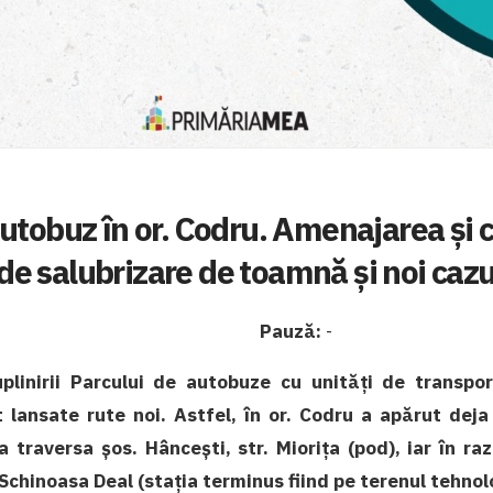
utobuz în or. Codru. Amenajarea și c
de salubrizare de toamnă și noi caz
Pauză:
-
linirii Parcului de autobuze cu unități de transpo
t lansate rute noi. Astfel, în or. Codru a apărut dej
 traversa șos. Hâncești, str. Miorița (pod), iar în raz
. Schinoasa Deal (stația terminus fiind pe terenul tehnol