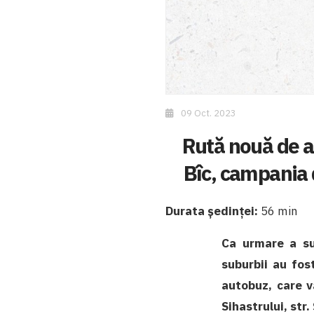
09 Oct. 2023
Rută nouă de a
Bîc, campania 
Durata ședinței:
56 min
Ca urmare a sup
suburbii au fos
autobuz, care va
Sihastrului, str