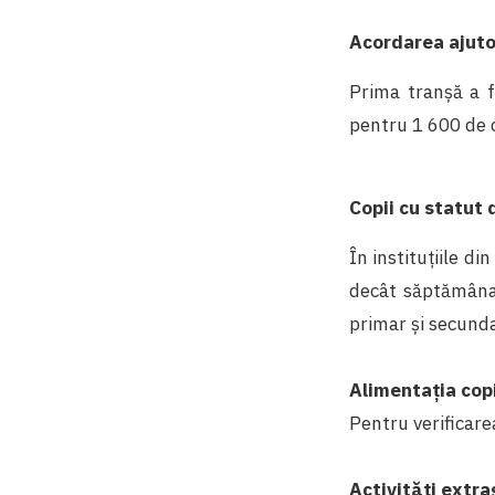
Acordarea ajutor
Prima tranșă a fo
pentru 1 600 de c
Copii cu statut 
În instituțiile d
decât săptămâna 
primar și secundar
Alimentația copi
Pentru verificarea
Activități extra