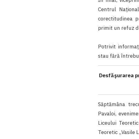
Centrul Național
corectitudinea p
primit un refuz d
Potrivit informaț
stau fără întrebu
Desfășurarea pro
Săptămâna trecut
Pavaloi, evenime
Liceului Teoreti
Teoretic „Vasile L