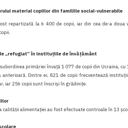
ului material copiilor din familiile social-vulnerabile
st repartizată la 6 400 de copii, iar din cea de-a doua v
opii.
de „refugiat” în instituțiile de învățământ
in subordinea primăriei învață 1 077 de copii din Ucraina, cu 
anterioară. Dintre ei, 821 de copii frecventează instituți
, iar 256 copii sunt înscriși în grădinițe.
ilor
 calității alimentației au fost efectuate controale în 13 școl
școlare