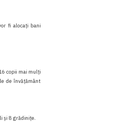
or fi alocați bani
16 copii mai mulți
ile de învățământ
i și 8 grădinițe.