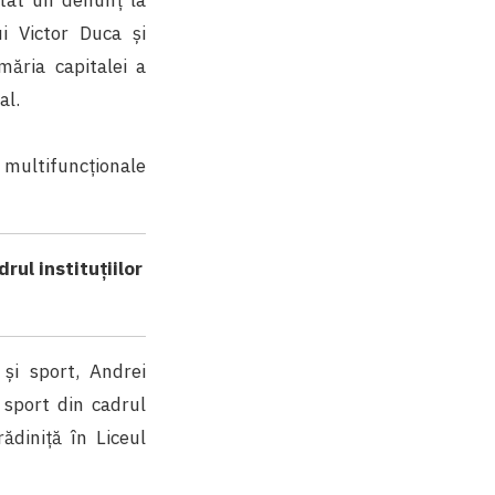
ui Victor Duca și
măria capitalei a
al.
e multifuncționale
rul instituțiilor
 și sport, Andrei
 sport din cadrul
ădiniță în Liceul