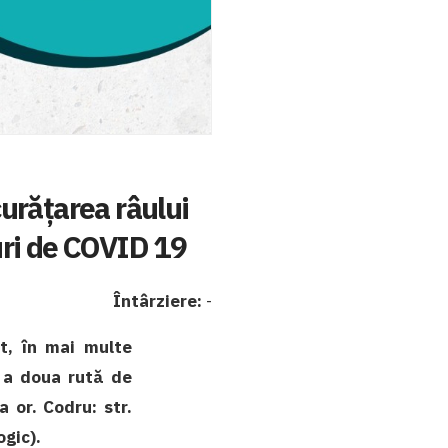
urățarea râului
uri de COVID 19
Întârziere:
-
rt, în mai multe
a a doua rută de
a or. Codru: str.
ogic).