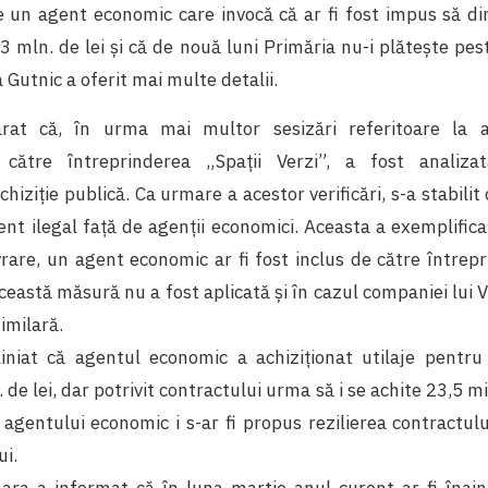
e un agent economic care invocă că ar fi fost impus să d
3 mln. de lei și că de nouă luni Primăria nu-i plătește pes
a Gutnic a oferit mai multe detalii.
rat că, în urma mai multor sesizări referitoare la ach
către întreprinderea „Spații Verzi”, a fost analiza
chiziție publică. Ca urmare a acestor verificări, s-a stabilit
nt ilegal față de agenții economici. Aceasta a exemplifica
rare, un agent economic ar fi fost inclus de către întrepr
 această măsură nu a fost aplicată și în cazul companiei lui V
imilară.
iniat că agentul economic a achiziționat utilaje pentru 
 de lei, dar potrivit contractului urma să i se achite 23,5 mil.
 agentului economic i s-ar fi propus rezilierea contractu
ui.
imara a informat că în luna martie anul curent ar fi înai