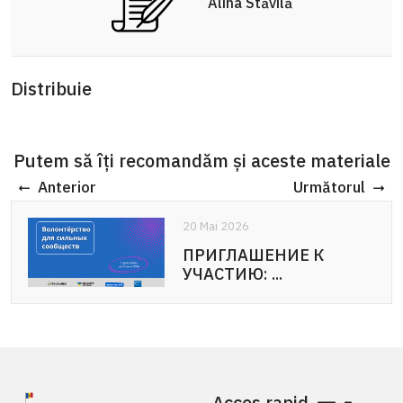
Alina Stăvilă
Distribuie
Putem să îți recomandăm și aceste materiale
Anterior
Următorul
20 Mai 2026
20 Mai 2026
ПРИГЛАШЕНИЕ К
APEL DE PARTICIPARE:
УЧАСТИЮ: ...
Voluntariat pentru ...
Acces rapid