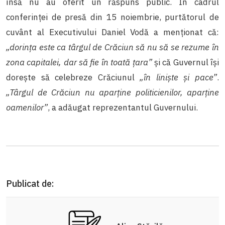
însă nu au oferit un răspuns public. În cadrul
conferinței de presă din 15 noiembrie, purtătorul de
cuvânt al Executivului Daniel Vodă a menționat că:
„dorința este ca târgul de Crăciun să nu să se rezume în
zona capitalei, dar să fie în toată țara”
și că Guvernul își
dorește să celebreze Crăciunul
„în liniște și pace”
.
„Târgul de Crăciun nu aparține politicienilor, aparține
oamenilor”
, a adăugat reprezentantul Guvernului.
Publicat de: