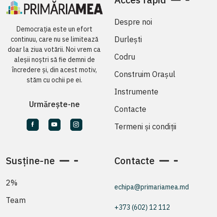
Despre noi
Democrația este un efort
Durlești
continuu, care nu se limitează
doar la ziua votării. Noi vrem ca
Codru
aleșii noștri să fie demni de
încredere și, din acest motiv,
Construim Orașul
stăm cu ochii pe ei.
Instrumente
Urmărește-ne
Contacte
Termeni și condiții
Susține-ne
Contacte
2%
echipa@primariamea.md
Team
+373 (602) 12 112