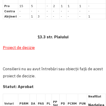
Pro
15
5
-
2
1
1
1
-
Contra
-
-
-
-
-
-
-
-
-
Abțineri
-
1
3
-
-
-
-
-
1
13.3 str. Plaiului
Proiect de decizie
Consilierii nu au avut întrebări sau obiecții față de acest
proiect de decizie.
Statut:
Aprobat
Neafiliat
PP
Voturi
PSRM
DA
PAS
PL
PD
PCRM
PUN
Nedelea
Șor