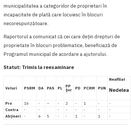
municipalitatea a categoriilor de proprietari în
incapacitate de plată care locuiesc în blocuri
necorespunzătoare.
Raportorul a comunicat că cei care dețin drepturi de
proprietate în blocuri problematice, beneficiază de
Programul municipal de acordare a ajutorului.
Statut:
Trimis la reexaminare
Neafiliat
PP
Voturi
PSRM
DA
PAS
PL
PD
PCRM
PUN
Nedelea
Șor
Pro
16
-
–
-
2
-
1
-
-
Contra
-
-
-
-
-
-
-
-
Abțineri
-
6
5
-
-
1
-
1
-