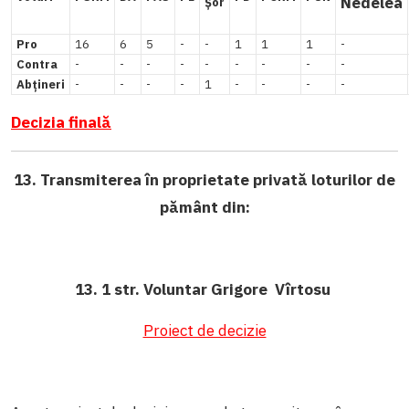
Nedelea
Șor
Pro
16
6
5
-
-
1
1
1
-
Contra
-
-
-
-
-
-
-
-
-
Abțineri
-
-
-
-
1
-
-
-
-
Decizia finală
13. Transmiterea în proprietate privată loturilor de
pământ din:
13. 1 str. Voluntar Grigore Vîrtosu
Proiect de decizie