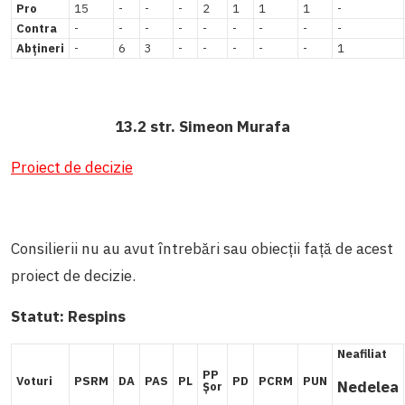
Pro
15
-
-
-
2
1
1
1
-
Contra
-
-
-
-
-
-
-
-
-
Abțineri
-
6
3
-
-
-
-
-
1
13.2 str. Simeon Murafa
Proiect de decizie
Consilierii nu au avut întrebări sau obiecții față de acest
proiect de decizie.
Statut:
Respins
Neafiliat
PP
Voturi
PSRM
DA
PAS
PL
PD
PCRM
PUN
Nedelea
Șor