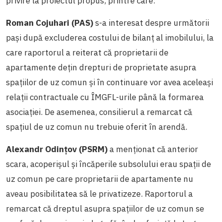
privire la proiectul propus, printre care:
Roman Cojuhari (PAS)
s-a interesat despre următorii
pași după excluderea
costului de bilanț al imobilului, la
care raportorul a reiterat că proprietarii de
apartamente dețin drepturi de proprietate asupra
spațiilor de uz comun și în continuare vor avea aceleași
relații contractuale cu ÎMGFL-urile până la formarea
asociației. De asemenea, consilierul a remarcat că
spațiul de uz comun nu trebuie oferit în arendă.
Alexandr Odințov (PSRM)
a menționat că anterior
scara, acoperișul și încăperile subsolului erau spații de
uz comun pe care proprietarii de apartamente nu
aveau posibilitatea să le privatizeze. Raportorul a
remarcat că dreptul asupra spațiilor de uz comun se