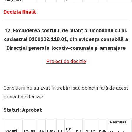
Decizia
fina
lă
12. Excluderea costului de bilanț al imobilului cu nr.
cadastral 0100102.118.01, din evidența contabilă a
Direcției generale locativ-comunale și amenajare
Proiect de decizie
Consilierii nu au avut întrebări sau obiecții față de acest
proiect de decizie.
Statut:
Aprobat
Neafiliat
PP
Voturi
PSRM
DA
PAS
PL
PD
PCRM
PUN