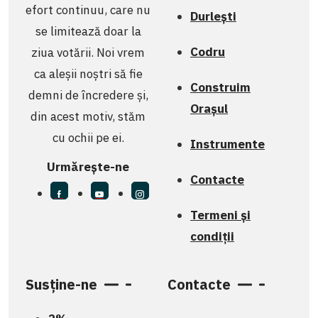
efort continuu, care nu
Durlești
se limitează doar la
Codru
ziua votării. Noi vrem
ca aleșii noștri să fie
Construim
demni de încredere și,
Orașul
din acest motiv, stăm
cu ochii pe ei.
Instrumente
Urmărește-ne
Contacte
Termeni și
condiții
Susține-ne
Contacte