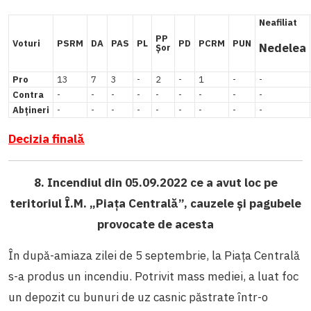
Neafiliat
PP
Voturi
PSRM
DA
PAS
PL
PD
PCRM
PUN
Nedelea
Șor
Pro
13
7
3
-
2
-
1
-
-
Contra
-
-
-
-
-
-
-
-
-
Abțineri
-
-
-
-
-
-
-
-
-
Decizia finală
8. Incendiul din 05.09.2022 ce a avut loc pe
teritoriul Î.M. „Piața Centrală”, cauzele și pagubele
provocate de acesta
În după-amiaza zilei de 5 septembrie, la Piața Centrală
s-a produs un incendiu. Potrivit mass mediei, a luat foc
un depozit cu bunuri de uz casnic păstrate într-o