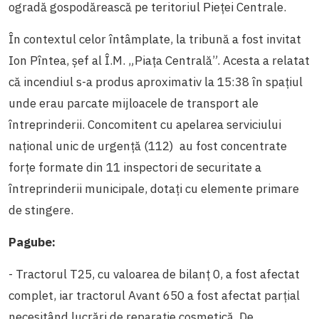
ogradă gospodărească pe teritoriul Pieței Centrale.
În contextul celor întâmplate, la tribună a fost invitat
Ion Pîntea, șef al Î.M. „Piața Centrală”. Acesta a relatat
că incendiul s-a produs aproximativ la 15:38 în spațiul
unde erau parcate mijloacele de transport ale
întreprinderii. Concomitent cu apelarea serviciului
național unic de urgență (112) au fost concentrate
forțe formate din 11 inspectori de securitate a
întreprinderii municipale, dotați cu elemente primare
de stingere.
Pagube:
- Tractorul T25, cu valoarea de bilanț 0, a fost afectat
complet, iar tractorul Avant 650 a fost afectat parțial
necesitând lucrări de reparație cosmetică. De