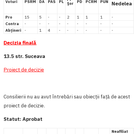
Voturi
PSRM
DA
PAS
PL
PD
PCRM
PUN
Nedelea
Șor
Pro
15
5
-
-
2
1
1
1
-
Contra
-
-
-
-
-
-
-
-
-
Abțineri
-
1
4
-
-
-
-
-
-
Decizia finală
13.5 str. Suceava
Proiect de decizie
Consilierii nu au avut întrebări sau obiecții față de acest
proiect de decizie.
Statut:
Aprobat
Neafiliat