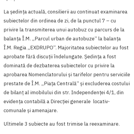
La ședința actuală, consilierii au continuat examinarea
subiectelor din ordinea de zi, de la punctul 7 – cu
privire la transmiterea unui autobuz cu parcurs de la
balanța Î.M. „Parcul urban de autobuze” la balanța
Î.M. Regia
„EXDRUPO”. Majoritatea subiectelor au fost
aprobate fără discuții îndelungate. Ședința a fost
dominată de dezbaterea subiectelor cu privire la
aprobarea Nomenclatorului și tarifelor pentru serviciile
prestate de Î.M. „Piața Centrală” și excluderea costului
de bilanț al imobilului din str. Independenței 4/1, din
evidența contabilă a Direcției generale locativ-
comunale și amenajare.
Ultimele 3 subiecte au fost trimise la reexaminare.