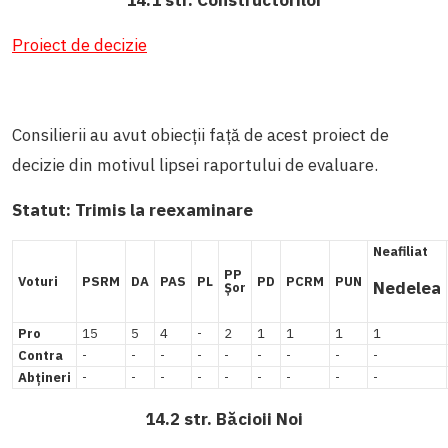
Proiect de decizie
Consilierii au avut obiecții față de acest proiect de
decizie din motivul lipsei raportului de evaluare.
Statut:
Trimis la reexaminare
Neafiliat
PP
Voturi
PSRM
DA
PAS
PL
PD
PCRM
PUN
Nedelea
Șor
Pro
15
5
4
-
2
1
1
1
1
Contra
-
-
-
-
-
-
-
-
-
Abțineri
-
-
-
-
-
-
-
-
-
14.2 str. Băcioii Noi