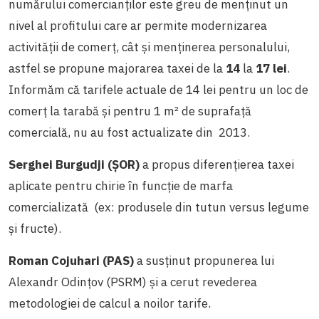
numărului comercianților este greu de menținut un
nivel al profitului care ar permite modernizarea
activității de comerț, cât și menținerea personalului,
astfel se propune majorarea taxei de la
14
la
17 lei
.
Informăm că tarifele actuale de 14 lei pentru un loc de
comerț la tarabă și pentru 1 m² de suprafață
comercială, nu au fost actualizate din 2013.
Serghei Bur
gudji (ȘOR)
a propus diferențierea taxei
aplicate pentru chirie în funcție de marfa
comercializată (ex:
produsele din tutun
versus legume
și fructe
).
Roman Cojuhari (PAS)
a susținut propunerea lui
Alexandr Odințov (PSRM) și a cerut revederea
metodologiei de calcul a noilor tarife.