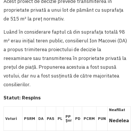
Acest proiect de decizie prevede transmiterea în
proprietate privată a unui lot de pământ cu suprafața
de 515 m² la preț normativ.
Luând în considerare faptul că din suprafața totală 98
m² erau inițial teren public, consilierul Ion Macovei (DA)
a propus trimiterea proiectului de decizie la
reexaminare sau transmiterea în proprietate privată la
prețul de piață. Propunerea acestuia a fost supusă
votului, dar nu a fost susținută de către majoritatea
consilierilor.
Statut:
Respins
Neafiliat
PP
Voturi
PSRM
DA
PAS
PL
PD
PCRM
PUN
Nedelea
Șor