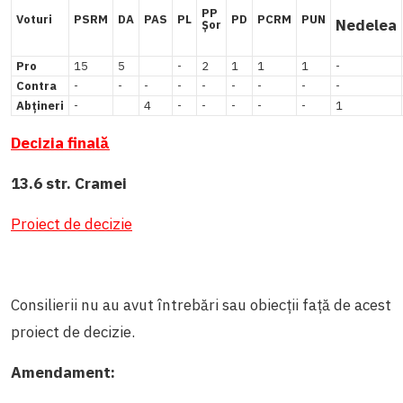
PP
Voturi
PSRM
DA
PAS
PL
PD
PCRM
PUN
Nedelea
Șor
Pro
15
5
-
2
1
1
1
-
Contra
-
-
-
-
-
-
-
-
-
Abțineri
-
4
-
-
-
-
-
1
Decizia finală
13.6 str. Cramei
Proiect de decizie
Consilierii nu au avut întrebări sau obiecții față de acest
proiect de decizie.
Amendament: