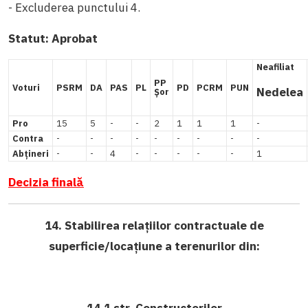
- Excluderea punctului 4.
Statut:
Aprobat
Neafiliat
PP
Voturi
PSRM
DA
PAS
PL
PD
PCRM
PUN
Nedelea
Șor
Pro
15
5
-
-
2
1
1
1
-
Contra
-
-
-
-
-
-
-
-
-
Abțineri
-
-
4
-
-
-
-
-
1
Decizia finală
14. Stabilirea relațiilor contractuale de
superficie/locațiune a terenurilor din:
14.1 str. Constructorilor