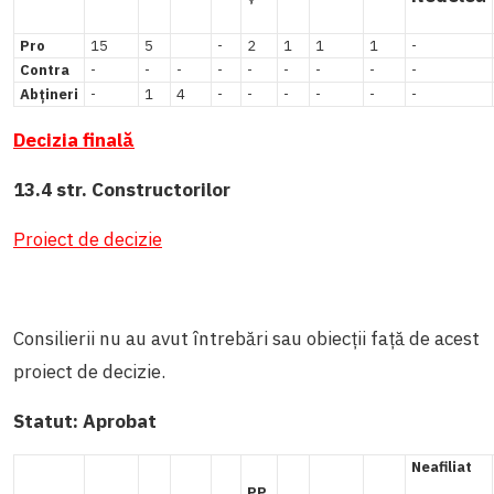
Pro
15
5
-
2
1
1
1
-
Contra
-
-
-
-
-
-
-
-
-
Abțineri
-
1
4
-
-
-
-
-
-
Decizia finală
13.4 str. Constructorilor
Proiect de decizie
Consilierii nu au avut întrebări sau obiecții față de acest
proiect de decizie.
Statut:
Aprobat
Neafiliat
PP