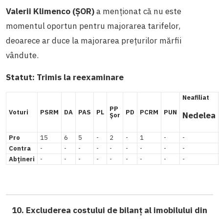
Valerii Klimenco (ȘOR)
a menționat că nu este
momentul oportun pentru majorarea tarifelor,
deoarece ar duce la majorarea prețurilor mărfii
vândute.
Statut:
Trimis la reexaminare
Neafiliat
PP
Voturi
PSRM
DA
PAS
PL
PD
PCRM
PUN
Nedelea
Șor
Pro
15
6
5
-
2
-
1
-
-
Contra
-
-
-
-
-
-
-
-
-
Abțineri
-
-
-
-
-
-
-
-
-
10. Excluderea costului de bilanț al imobilului din