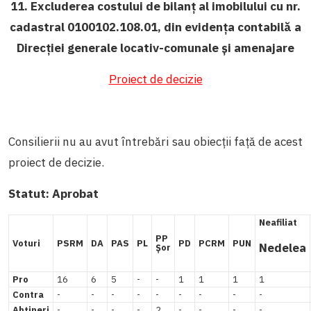
11. Excluderea costului de bilanț al imobilului cu nr.
cadastral 0100102.108.01, din evidența contabilă a
Direcției generale locativ-comunale și amenajare
Proiect de decizie
Consilierii nu au avut întrebări sau obiecții față de acest
proiect de decizie.
Statut:
Aprobat
Neafiliat
PP
Voturi
PSRM
DA
PAS
PL
PD
PCRM
PUN
Nedelea
Șor
Pro
16
6
5
-
-
1
1
1
1
Contra
-
-
-
-
-
-
-
-
-
Abțineri
-
-
-
-
2
-
-
-
-