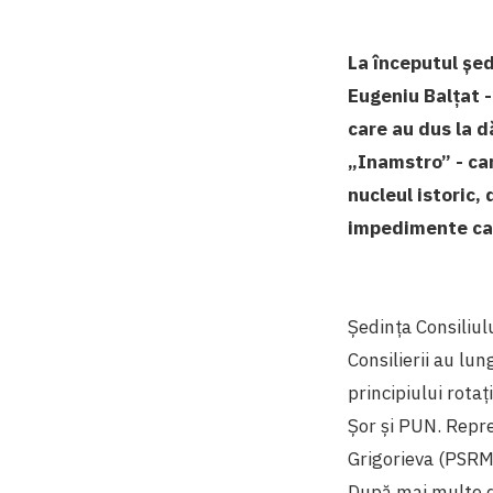
La începutul ședi
Eugeniu Balțat -
care au dus la d
„Inamstro” - car
nucleul istoric,
impedimente cau
Ședința Consiliul
Consilierii au lu
principiului rotaț
Șor și PUN. Repre
Grigorieva (PSRM)
După mai multe di