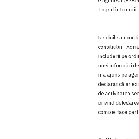
Grigorieva (PSRM)
timpul întrunirii.
Replicile au conti
consiliului - Adr
includerii pe ordi
unei informări de
n-a ajuns pe agen
declarat că ar exi
de activitatea se
privind delegarea
comisie face parte