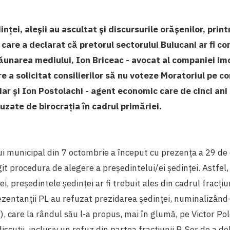
nței, aleșii au ascultat și discursurile orășenilor, printr
 care a declarat că pretorul sectorului Buiucani ar fi co
ăunarea mediului, Ion Briceac - avocat al companiei imo
e a solicitat consilierilor să nu voteze Moratoriul pe co
 dar și Ion Postolachi - agent economic care de cinci an
zate de birocrația în cadrul primăriei.
ui municipal din 7 octombrie a început cu prezența a 29 de c
ngit procedura de alegere a președintelui/ei ședinței. Astfel
iei, președintele ședinței ar fi trebuit ales din cadrul fracțiun
zentanții PL au refuzat prezidarea ședinței, numinalizând-
, care la rândul său l-a propus, mai în glumă, pe Victor P
scuții, inclusiv un refuz din partea fracțiunii P. Șor de a d