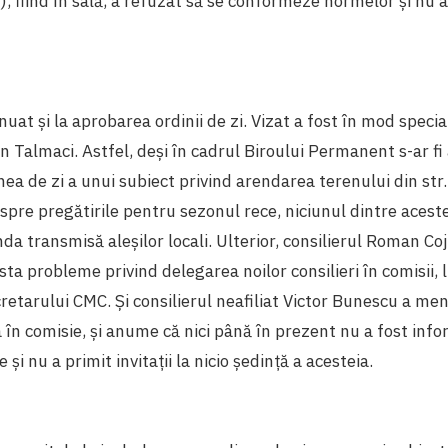
, fiind în sală, a refuzat să se conformeze normelor și nu 
nuat și la aprobarea ordinii de zi. Vizat a fost în mod specia
ian Talmaci. Astfel, deși în cadrul Biroului Permanent s-ar f
nea de zi a unui subiect privind arendarea terenului din str.
spre pregătirile pentru sezonul rece, niciunul dintre acest
da transmisă aleșilor locali. Ulterior, consilierul Roman Co
sta probleme privind delegarea noilor consilieri în comisii, l
cretarului CMC. Și consilierul neafiliat Victor Bunescu a m
 în comisie, și anume că nici până în prezent nu a fost infor
 și nu a primit invitații la nicio ședință a acesteia.