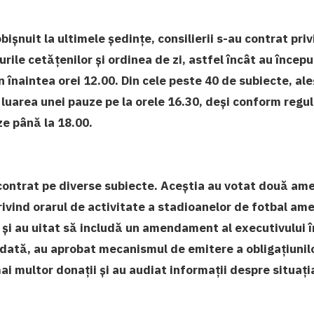
ișnuit la ultimele ședințe, consilierii s-au contrat priv
surile cetățenilor și ordinea de zi, astfel încât au înce
n înaintea orei 12.00. Din cele peste 40 de subiecte, al
 luarea unei pauze pe la orele 16.30, deși conform regul
ze până la 18.00.
u contrat pe diverse subiecte. Aceștia au votat două 
rivind orarul de activitate a stadioanelor de fotbal am
 și au uitat să includă un amendament al executivului î
odată, au aprobat mecanismul de emitere a obligațiunilo
i multor donații și au audiat informații despre situaț