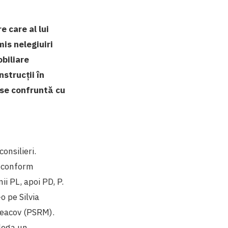
e care al lui
mis nelegiuiri
biliare
nstrucții în
i se confruntă cu
onsilieri.
, conform
ii PL, apoi PD, P.
o pe Silvia
oleacov (PSRM).
elega un