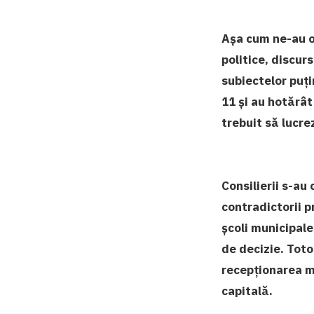
Așa cum ne-au ob
politice, discur
subiectelor puți
11 și au hotărât
trebuit să lucre
Consilierii s-a
contradictorii p
școli municipale
de decizie. Tot
recepționarea ma
capitală.