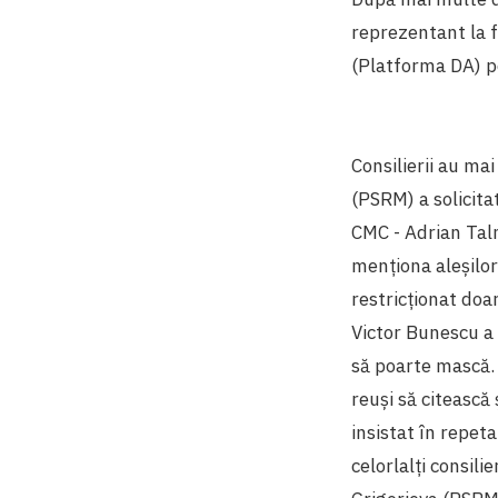
reprezentant la f
(Platforma DA) p
Consilierii au mai
(PSRM) a solicitat
CMC - Adrian Talm
menționa aleșilor 
restricționat doar
Victor Bunescu a 
să poarte mască. 
reuși să citească 
insistat în repet
celorlalți consilie