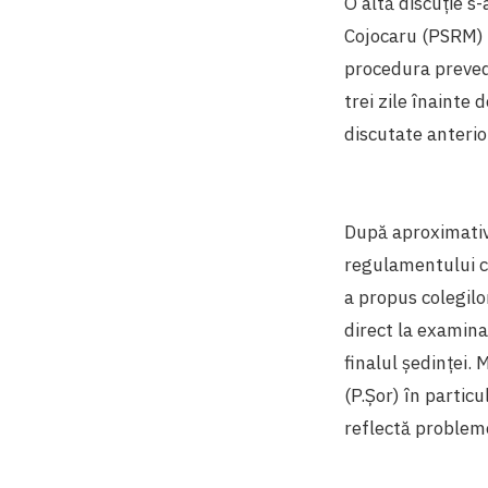
O altă discuție s-
Cojocaru (PSRM) a
procedura prevede
trei zile înainte 
discutate anterio
După aproximativ o
regulamentului c
a propus colegilor
direct la examinar
finalul ședinței. 
(P.Șor) în particu
reflectă probleme