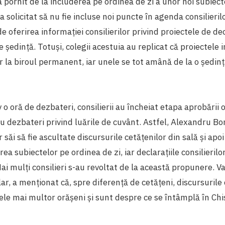
a pornit de la includerea pe ordinea de zi a unor noi subiecte
 solicitat să nu fie incluse noi puncte în agenda consilieril
 oferirea informației consilierilor privind proiectele de dec
de ședință. Totuși, colegii acestuia au replicat că proiectele 
r la biroul permanent, iar unele se tot amână de la o ședinț
 oră de dezbateri, consilierii au încheiat etapa aprobării or
u dezbateri privind luările de cuvânt. Astfel, Alexandru 
 săi să fie ascultate discursurile cetățenilor din sală și apoi
ea subiectelor pe ordinea de zi, iar declarațiile consilierilor
Mai mulți consilieri s-au revoltat de la această propunere. V
lar, a menționat că, spre diferență de cetățeni, discursurile 
le mai multor orășeni și sunt despre ce se întâmplă în Chi