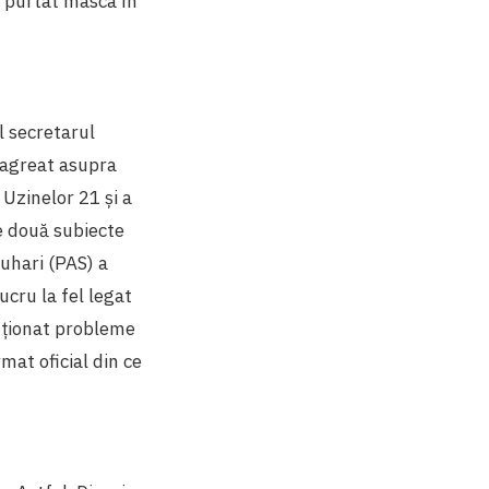
a purtat masca în
l secretarul
i agreat asupra
 Uzinelor 21 și a
e două subiecte
juhari (PAS) a
ucru la fel legat
enționat probleme
mat oficial din ce