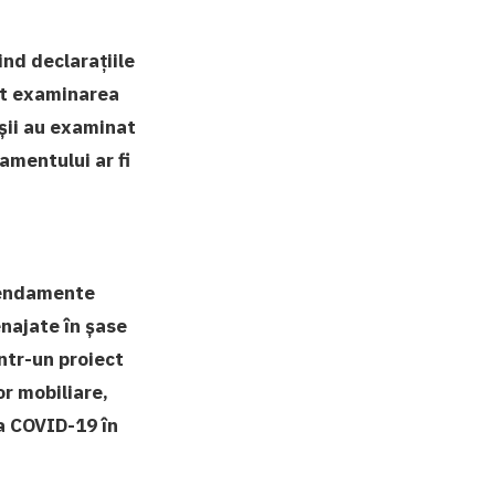
ind declarațiile
put examinarea
eșii au examinat
amentului ar fi
amendamente
enajate în șase
ntr-un proiect
r mobiliare,
ia COVID-19 în