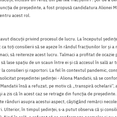
uncția de președinte, a fost propusă candidatura Alionei M
entru acest rol.
 avut discuții privind procesul de lucru. La începutul ședinț
 ca toți consilierii să se așeze în rândul fracțiunilor lor și a
aci, să reitereze acest lucru. Talmaci a profitat de ocazie 
să lase spațiu de un scaun între ei și că accesul în sală ar 
 la consilieri și raportori. La fel în contextul pandemic, cons
solicitat președintei ședinței - Aliona Mandatii, să se confo
Mandatii însă a refuzat, pe motiv că „transpiră ochelarii”, a
și a zis că în acest caz se retrage din funcția de președinte
ate rânduri asupra acestui aspect, câștigând remărci necole
ri. Ulterior, în timpul ședinței, s-a putut observa că și consili