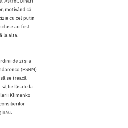
. Astfel, Dinari
or, motivând că
izie cu cel puțin
incluse au fost
ă la alta.
dinii de zi și a
Bondarenco (PSRM)
 să se treacă
 să fie lăsate la
alerii Klimenko
consilierilor
șinău.