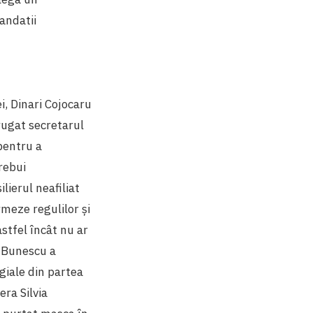
andatii
ei, Dinari Cojocaru
 rugat secretarul
pentru a
trebui
ilierul neafiliat
rmeze regulilor și
stfel încât nu ar
. Bunescu a
giale din partea
era Silvia