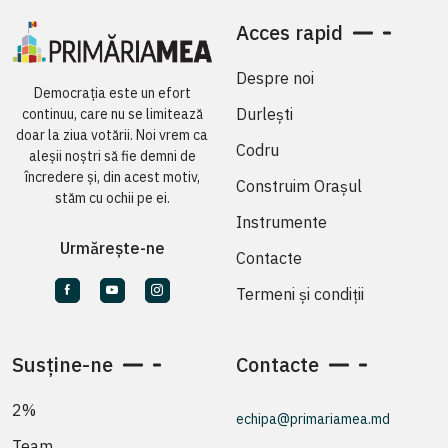
Acces rapid
Despre noi
Democrația este un efort
Durlești
continuu, care nu se limitează
doar la ziua votării. Noi vrem ca
Codru
aleșii noștri să fie demni de
încredere și, din acest motiv,
Construim Orașul
stăm cu ochii pe ei.
Instrumente
Urmărește-ne
Contacte
Termeni și condiții
Susține-ne
Contacte
2%
echipa@primariamea.md
Team