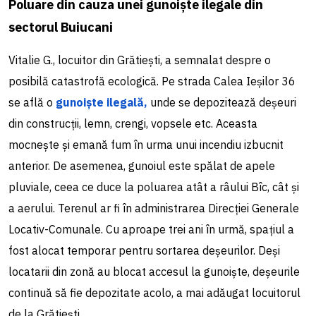
Poluare din cauza unei gunoiște ilegale din
sectorul Buiucani
Vitalie G., locuitor din Grătiești, a semnalat despre o
posibilă catastrofă ecologică. Pe strada Calea Ieșilor 36
se află o
gunoiște ilegală,
unde se depozitează deșeuri
din construcții, lemn, crengi, vopsele etc. Aceasta
mocnește și emană fum în urma unui incendiu izbucnit
anterior. De asemenea, gunoiul este spălat de apele
pluviale, ceea ce duce la poluarea atât a râului Bîc, cât și
a aerului. Terenul ar fi în administrarea Direcției Generale
Locativ-Comunale. Cu aproape trei ani în urmă, spațiul a
fost alocat temporar pentru sortarea deșeurilor. Deși
locatarii din zonă au blocat accesul la gunoiște, deșeurile
continuă să fie depozitate acolo, a mai adăugat locuitorul
de la Grătiești.