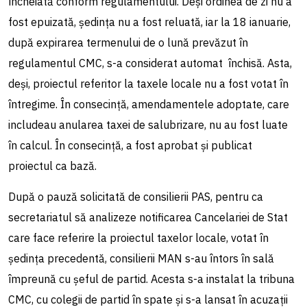
încheiată conform regulamentului. Deși ordinea de zi nu a
fost epuizată, ședința nu a fost reluată, iar la 18 ianuarie,
după expirarea termenului de o lună prevăzut în
regulamentul CMC, s-a considerat automat închisă. Asta,
deși, proiectul referitor la taxele locale nu a fost votat în
întregime. În consecință, amendamentele adoptate, care
includeau anularea taxei de salubrizare, nu au fost luate
în calcul. În consecință, a fost aprobat și publicat
proiectul ca bază.
După o pauză solicitată de consilierii PAS, pentru ca
secretariatul să analizeze notificarea Cancelariei de Stat
care face referire la proiectul taxelor locale, votat în
ședința precedentă, consilierii MAN s-au întors în sală
împreună cu șeful de partid. Acesta s-a instalat la tribuna
CMC, cu colegii de partid în spate și s-a lansat în acuzații