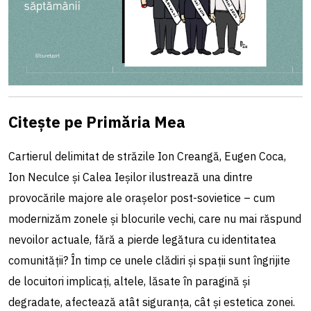
Citește pe Primăria Mea
Cartierul delimitat de străzile Ion Creangă, Eugen Coca,
Ion Neculce și Calea Ieșilor ilustrează una dintre
provocările majore ale orașelor post-sovietice – cum
modernizăm zonele și blocurile vechi, care nu mai răspund
nevoilor actuale, fără a pierde legătura cu identitatea
comunității? În timp ce unele clădiri și spații sunt îngrijite
de locuitori implicați, altele, lăsate în paragină și
degradate, afectează atât siguranța, cât și estetica zonei.