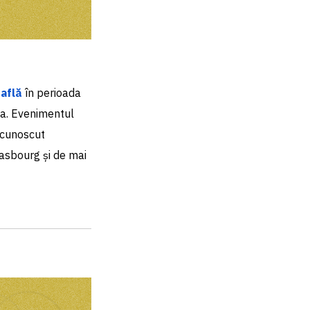
 află
în perioada
na. Evenimentul
e cunoscut
rasbourg și de mai