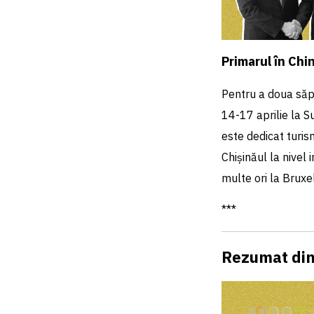
Primarul în Chi
Pentru a doua săp
14-17 aprilie la S
este dedicat turis
Chișinăul la nivel
multe ori la Bruxe
***
Rezumat di