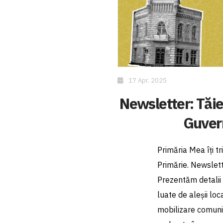
17 Apr. 2025
Newsletter: Tăier
Guvern
Primăria Mea îți t
Primărie. Newslett
Prezentăm detalii 
luate de aleșii loc
mobilizare comunit