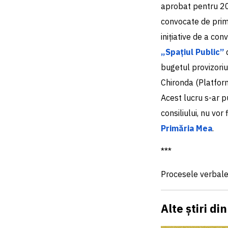
aprobat pentru 202
convocate de prim
inițiative de a co
„Spațiul Public”
d
bugetul provizoriu
Chironda (Platfor
Acest lucru s-ar pu
consiliului, nu vor
Primăria Mea
.
***
Procesele verbale
Alte știri di