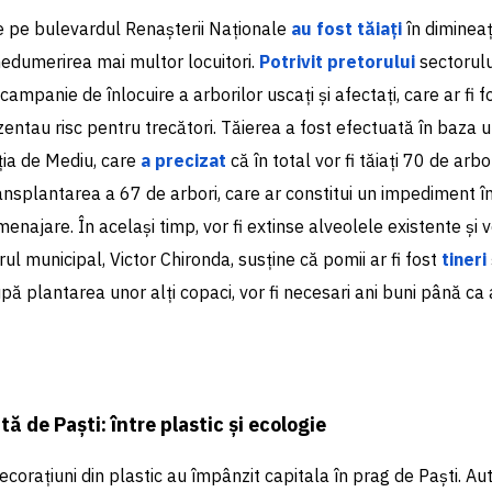
de pe bulevardul Renașterii Naționale
au fost tăiați
în dimineaț
nedumerirea mai multor locuitori.
Potrivit pretorului
sectorulu
campanie de înlocuire a arborilor uscați și afectați, care ar fi f
zentau risc pentru trecători. Tăierea a fost efectuată în baza un
ția de Mediu, care
a precizat
că în total vor fi tăiați 70 de ar
nsplantarea a 67 de arbori, care ar constitui un impediment în
enajare. În același timp, vor fi extinse alveolele existente și v
erul municipal, Victor Chironda, susține că pomii ar fi fost
tineri
pă plantarea unor alți copaci, vor fi necesari ani buni până ca 
ă de Paști: între plastic și ecologie
i decorațiuni din plastic au împânzit capitala în prag de Paști. Aut