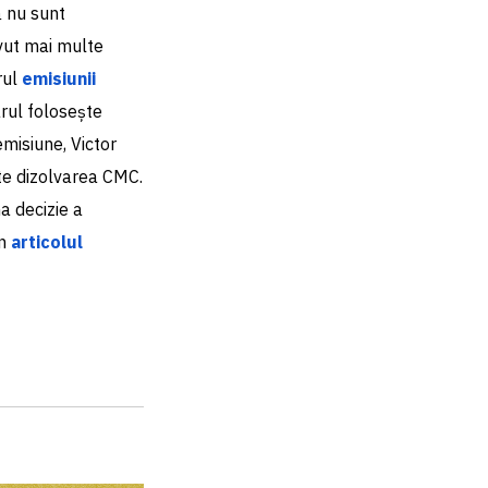
ă nu sunt
 avut mai multe
rul
emisiunii
rul folosește
misiune, Victor
te dizolvarea CMC.
ma decizie a
în
articolul