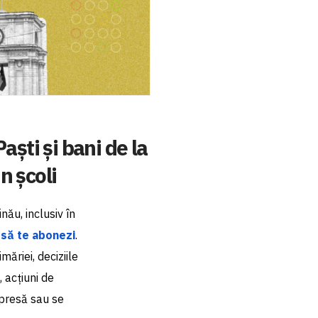
aști și bani de la
n școli
nău, inclusiv în
e
să te abonezi
.
ăriei, deciziile
, acțiuni de
 presă sau se