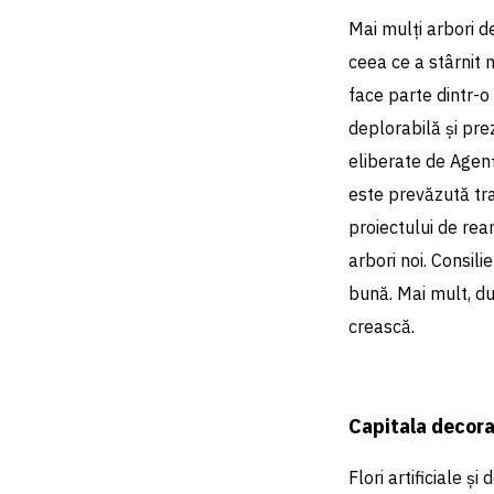
Mai mulți arbori 
ceea ce a stârnit 
face parte dintr-o 
deplorabilă și pre
eliberate de Agen
este prevăzută tra
proiectului de ream
arbori noi. Consili
bună. Mai mult, du
crească.
Capitala decorat
Flori artificiale ș