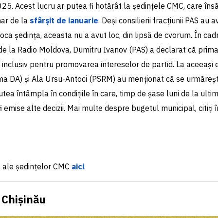
5. Acest lucru ar putea fi hotărât la ședințele CMC, care îns
ar de la
sfârșit de ianuarie
. Deși consilierii fracțiunii PAS au
nvoca ședința, aceasta nu a avut loc, din lipsă de cvorum. În cad
e la Radio Moldova, Dumitru Ivanov (PAS) a declarat că prima
 inclusiv pentru promovarea intereselor de partid. La aceeași e
ma DA) și Ala Ursu-Antoci (PSRM) au menționat că se urmăreș
tea întâmpla în condițiile în care, timp de șase luni de la ulti
 fi emise alte decizii. Mai multe despre bugetul municipal, citiți 
 ale ședințelor CMC
aici
.
n Chișinău