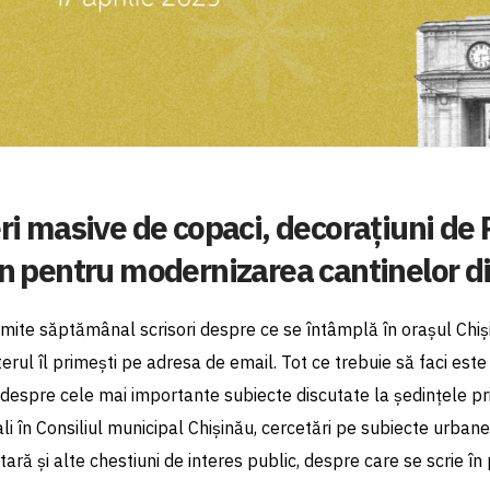
i masive de copaci, decorațiuni de P
 pentru modernizarea cantinelor di
rimite săptămânal scrisori despre ce se întâmplă în orașul Chiși
erul îl primești pe adresa de email. Tot ce trebuie să faci est
despre cele mai importante subiecte discutate la ședințele prim
ali în Consiliul municipal Chișinău, cercetări pe subiecte urbane
ară și alte chestiuni de interes public, despre care se scrie în