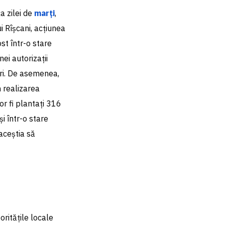
a zilei de
marți
,
i Rîșcani, acțiunea
ost într-o stare
ei autorizații
bori. De asemenea,
 realizarea
or fi plantați 316
și într-o stare
aceștia să
oritățile locale