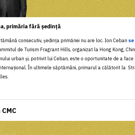
na, primăria fără ședință
tămână consecutiv, ședința primăriei nu are loc. Ion Ceban
se
ummitul de Turism Fragrant Hills, organizat la Hong Kong, Chi
mului urban și, potrivit lui Ceban, este o oportunitate de a fac
 internațional. În ultimele săptămâni, primarul a călătorit la St
lles.
n CMC