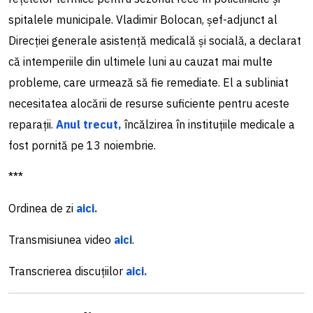
spitalele municipale. Vladimir Bolocan, șef-adjunct al
Direcției generale asistență medicală și socială, a declarat
că intemperiile din ultimele luni au cauzat mai multe
probleme, care urmează să fie remediate. El a subliniat
necesitatea alocării de resurse suficiente pentru aceste
reparații.
Anul trecut,
încălzirea în instituțiile medicale a
fost pornită pe 13 noiembrie.
***
Ordinea de zi
aici.
Transmisiunea video
aici
.
Transcrierea discuțiilor
aici.