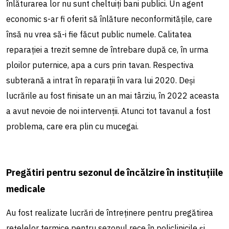
înlăturarea lor nu sunt cheltuiți bani publici. Un agent
economic s-ar fi oferit să înlăture neconformitățile, care
însă nu vrea să-i fie făcut public numele. Calitatea
reparației a trezit semne de întrebare după ce, în urma
ploilor puternice, apa a curs prin tavan. Respectiva
subterană a intrat în reparații în vara lui 2020. Deși
lucrările au fost finisate un an mai târziu, în 2022 aceasta
a avut nevoie de noi intervenții. Atunci tot tavanul a fost
problema, care era plin cu mucegai.
Pregătiri pentru sezonul de încălzire în instituțiile
medicale
Au fost realizate lucrări de întreținere pentru pregătirea
rețelelor termice pentru sezonul rece în policlinicile și