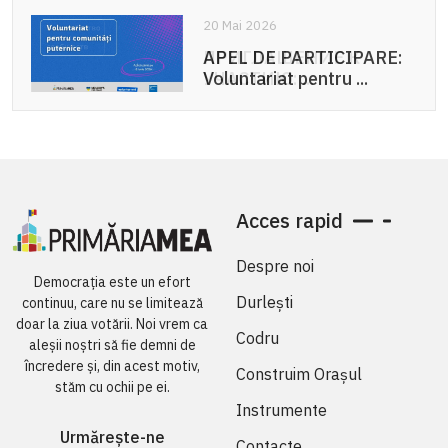
20 Mai 2026
APEL DE PARTICIPARE:
Voluntariat pentru ...
Acces rapid
Despre noi
Democrația este un efort
Durlești
continuu, care nu se limitează
doar la ziua votării. Noi vrem ca
Codru
aleșii noștri să fie demni de
încredere și, din acest motiv,
Construim Orașul
stăm cu ochii pe ei.
Instrumente
Urmărește-ne
Contacte