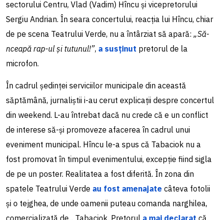
sectorului Centru, Vlad (Vadim) Hîncu și vicepretorului
Sergiu Andrian. În seara concertului, reacția lui Hîncu, chiar
de pe scena Teatrului Verde, nu a întârziat să apară:
„Să-
nceapă rap-ul și tutunul!”
,
a susținut
pretorul de la
microfon.
În cadrul ședinței serviciilor municipale din această
săptămână, jurnaliștii i-au cerut explicații despre concertul
din weekend. L-au întrebat dacă nu crede că e un conflict
de interese să-și promoveze afacerea în cadrul unui
eveniment municipal. Hîncu le-a spus că Tabaciok nu a
fost promovat în timpul evenimentului, excepție fiind sigla
de pe un poster. Realitatea a fost diferită. În zona din
spatele Teatrului Verde
au fost amenajate
câteva fotolii
și o tejghea, de unde oamenii puteau comanda narghilea,
comercializată de... Tabaciok. Pretorul
a mai declarat
că