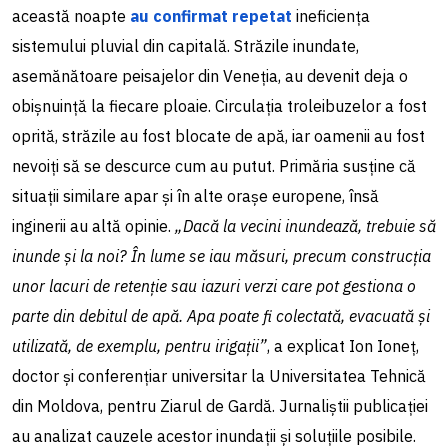
această noapte
au confirmat repetat
ineficiența
sistemului pluvial din capitală. Străzile inundate,
asemănătoare peisajelor din Veneția, au devenit deja o
obișnuință la fiecare ploaie. Circulația troleibuzelor a fost
oprită, străzile au fost blocate de apă, iar oamenii au fost
nevoiți să se descurce cum au putut. Primăria susține că
situații similare apar și în alte orașe europene, însă
inginerii au altă opinie.
„Dacă la vecini inundează, trebuie să
inunde și la noi? În lume se iau măsuri, precum construcția
unor lacuri de retenție sau iazuri verzi care pot gestiona o
parte din debitul de apă. Apa poate fi colectată, evacuată și
utilizată, de exemplu, pentru irigații”
, a explicat Ion Ioneț,
doctor și conferențiar universitar la Universitatea Tehnică
din Moldova, pentru Ziarul de Gardă. Jurnaliștii publicației
au analizat cauzele acestor inundații și soluțiile posibile.