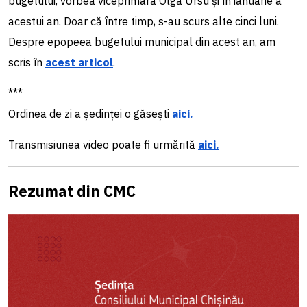
bugetului, vorbea viceprimara Olga Ursu și în ianuarie a
acestui an. Doar că între timp, s-au scurs alte cinci luni.
Despre epopeea bugetului municipal din acest an, am
scris în
acest articol
.
***
Ordinea de zi a ședinței o găsești
aici.
Transmisiunea video poate fi urmărită
aici.
Rezumat din CMC