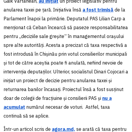
Gaik Vartanean,
au inițiat
un proiect legislativ pentru
anularea taxei pe țară. Inițiativa însă
a fost trimisă
de la
Parlament înapoi la primărie. Deputatul PAS Lilian Carp a
menționat că Ceban încearcă să paseze responsabilitatea
pentru „deciziile sale greșite” în managementul orașului
spre alte autorități. Acesta a precizat că taxa respectivă a
fost introdusă în Chișinău prin votul consilierilor municipali
și tot de către aceștia poate fi anulată, nefiind nevoie de
intervenția deputaților. Ulterior, socialistul Dinari Cojocari a
inițiat un proiect de decizie pentru anularea taxei și
returnarea banilor încasați. Proiectul însă a fost susținut
doar de colegii de fracțiuine și consilierii PAS și
nu a
acumulat
numărul necesar de voturi. Astfel, taxa
continuă să se aplice.
Într-un articol scris de
agora.md,
se arată că taxa pentru