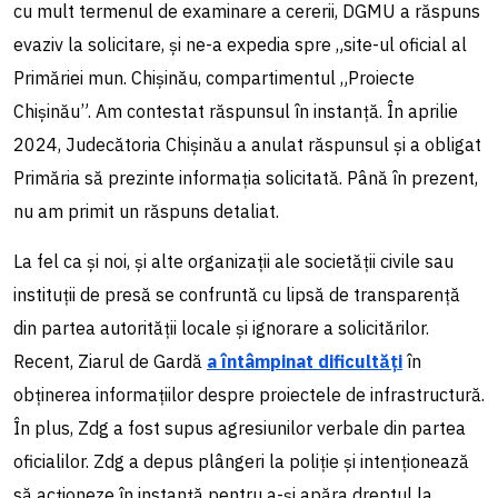
cu mult termenul de examinare a cererii, DGMU a răspuns
evaziv la solicitare, și ne-a expedia spre „site-ul oficial al
Primăriei mun. Chișinău, compartimentul „Proiecte
Chișinău”. Am contestat răspunsul în instanță. În aprilie
2024, Judecătoria Chișinău a anulat răspunsul și a obligat
Primăria să prezinte informația solicitată. Până în prezent,
nu am primit un răspuns detaliat.
La fel ca și noi, și alte organizații ale societății civile sau
instituții de presă se confruntă cu lipsă de transparență
din partea autorității locale și ignorare a solicitărilor.
Recent, Ziarul de Gardă
a întâmpinat dificultăți
în
obținerea informațiilor despre proiectele de infrastructură.
În plus, Zdg a fost supus agresiunilor verbale din partea
oficialilor. Zdg a depus plângeri la poliție și intenționează
să acționeze în instanță pentru a-și apăra dreptul la