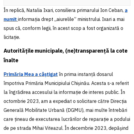
În replică, Natalia Ixari, consiliera primarului Ion Ceban,
a
numit
informația drept „aiurelile” ministrului. Ixari a mai
spus că, conform legii, în acest scop a fost organizată o
licitație.
Autoritățile municipale, (ne)transparență la cote
înalte
Primăria Mea a câștigat
în prima instanță dosarul
împotriva Primăria
Municipiului Chișinău
. Acesta s-a referit
la îngrădirea accesului la informație de interes public. ​​În
octombrie 2023, am a expediat o solicitare către Direcția
Generală Mobilitate Urbană (DGMU), mai multe întrebări
care țineau de executarea lucrărilor de reparație a podului
de pe strada Mihai Viteazul. În decembrie 2023, depășind