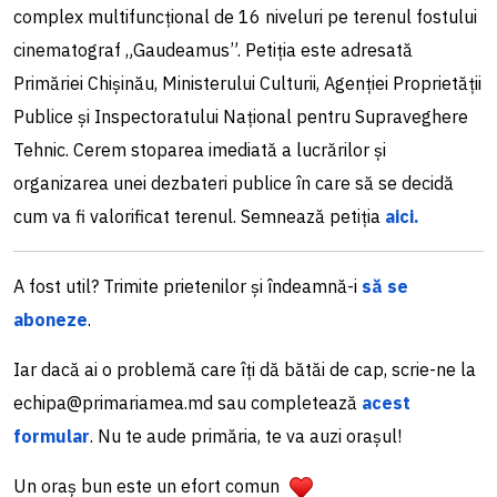
complex multifuncțional de 16 niveluri pe terenul fostului
cinematograf „Gaudeamus”. Petiția este adresată
Primăriei Chișinău, Ministerului Culturii, Agenției Proprietății
Publice și Inspectoratului Național pentru Supraveghere
Tehnic. Cerem stoparea imediată a lucrărilor și
organizarea unei dezbateri publice în care să se decidă
cum va fi valorificat terenul. Semnează petiția
aici.
A fost util? Trimite prietenilor și îndeamnă-i
să se
aboneze
.
Iar dacă ai o problemă care îți dă bătăi de cap, scrie-ne la
echipa@primariamea.md sau completează
acest
formular
. Nu te aude primăria, te va auzi orașul!
Un oraș bun este un efort comun