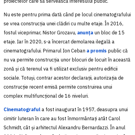
proiectelor care să servească interesului public.
Nu este pentru prima dată când pe locul cinematografului
se vrea construcția unei clădiri cu multe etaje. În 2016,
fostul viceprimar, Nistor Grozavu,
anunța
un bloc de 15
etaje. Iar în 2020, s-a încercat demolarea ilegală a
cinematografului. Primarul Ion Ceban
a promis
public că
nu va permite construcția unor blocuri de locuit în această
zonă și că terenul va fi utilizat exclusiv pentru edificii
sociale. Totuși, contrar acestor declarații, autorizația de
construcție recent emisă permite construirea unui
complex multifuncțional de 16 niveluri.
Cinematograful
a fost inaugurat în 1957, deasupra unui
cimitir luteran în care au fost înmormântați atât Carol
Schmidt, cât și arhitectul Alexandru Bernardazzi. În anul