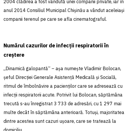
2004 clădirea a fost vândută unei companii private, iar în
anul 2014 Consiliul Municipal Chișinău a vândut aceleiași
companii terenul pe care se afla cinematograful.
Numărul cazurilor de infecții respiratorii în
creștere
„Dinamică galopantă” – așa numește Vladimir Bolocan,
șeful Direcției Generale Asistență Medicală și Socială,
ritmul de îmbolnăvire a pacienților care se adresează cu
infecții respiratorii acute. Potrivit lui Bolocan, săptămâna
trecută s-au înregistrat 3 733 de adresări, cu 1 297 mai
multe decât în săptămâna anterioară. Totuși, majoritatea
dintre acestea sunt cazuri ușoare, care se tratează la
domiciliu.