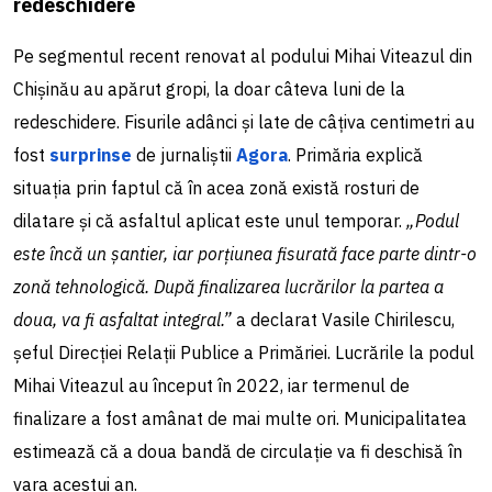
redeschidere
Pe segmentul recent renovat al podului Mihai Viteazul din
Chișinău au apărut gropi, la doar câteva luni de la
redeschidere. Fisurile adânci și late de câțiva centimetri au
fost
surprinse
de jurnaliștii
Agora
. Primăria explică
situația prin faptul că în acea zonă există rosturi de
dilatare și că asfaltul aplicat este unul temporar.
„Podul
este încă un șantier, iar porțiunea fisurată face parte dintr-o
zonă tehnologică. După finalizarea lucrărilor la partea a
doua, va fi asfaltat integral.”
a declarat Vasile Chirilescu,
șeful Direcției Relații Publice a Primăriei. Lucrările la podul
Mihai Viteazul au început în 2022, iar termenul de
finalizare a fost amânat de mai multe ori. Municipalitatea
estimează că a doua bandă de circulație va fi deschisă în
vara acestui an.