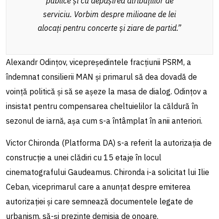
publice și cu depășirea atribuțiilor de
serviciu. Vorbim despre milioane de lei
alocați pentru concerte și ziare de partid.”
Alexandr Odințov, vicepreședintele fracțiunii PSRM, a
îndemnat consilierii MAN și primarul să dea dovadă de
voință politică și să se așeze la masa de dialog. Odințov a
insistat pentru compensarea cheltuielilor la căldură în
sezonul de iarnă, așa cum s-a întâmplat în anii anteriori.
Victor Chironda (Platforma DA) s-a referit la autorizația de
construcție a unei clădiri cu 15 etaje în locul
cinematografului Gaudeamus. Chironda i-a solicitat lui Ilie
Ceban, viceprimarul care a anunțat despre emiterea
autorizației și care semnează documentele legate de
urbanism, să-și prezinte demisia de onoare.