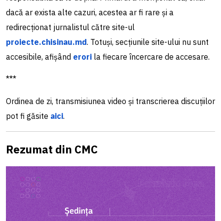
dacă ar exista alte cazuri, acestea ar fi rare și a
redirecționat jurnalistul către site-ul
proiecte.chisinau.md
. Totuși, secțiunile site-ului nu sunt
accesibile, afișând
erori
la fiecare încercare de accesare.
***
Ordinea de zi, transmisiunea video și transcrierea discuțiilor
pot fi g
ăsite
aici
.
Rezumat din CMC