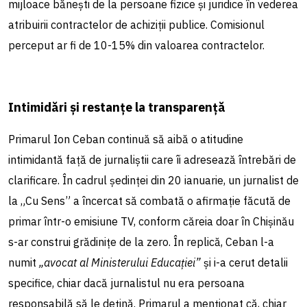
mijloace bănești de la persoane fizice și juridice în vederea
atribuirii contractelor de achiziții publice. Comisionul
perceput ar fi de 10-15% din valoarea contractelor.
Intimidări și restanțe la transparență
Primarul Ion Ceban continuă să aibă o atitudine
intimidantă față de jurnaliștii care îi adresează întrebări de
clarificare. În cadrul ședinței din 20 ianuarie, un jurnalist de
la „Cu Sens” a încercat să combată o afirmație făcută de
primar într-o emisiune TV, conform căreia doar în Chișinău
s-ar construi grădinițe de la zero. În replică, Ceban l-a
numit
„avocat al Ministerului Educației”
și i-a cerut detalii
specifice, chiar dacă jurnalistul nu era persoana
responsabilă să le dețină. Primarul a menționat că, chiar