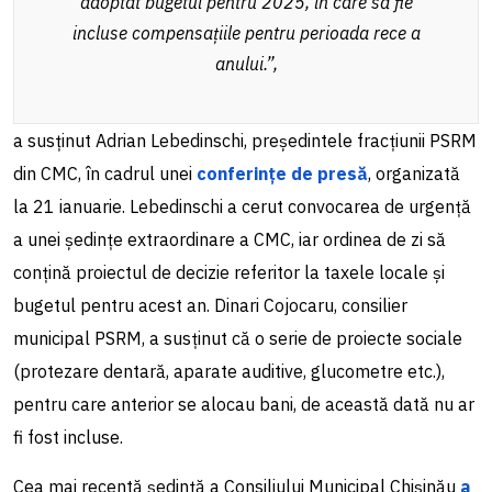
adoptat bugetul pentru 2025, în care să fie
incluse compensațiile pentru perioada rece a
anului.”
,
a susținut Adrian Lebedinschi, președintele fracțiunii PSRM
din CMC, în cadrul unei
conferințe de presă
, organizată
la 21 ianuarie. Lebedinschi a cerut convocarea de urgență
a unei ședințe extraordinare a CMC, iar ordinea de zi să
conțină proiectul de decizie referitor la taxele locale și
bugetul pentru acest an. Dinari Cojocaru, consilier
municipal PSRM, a susținut că o serie de proiecte sociale
(protezare dentară, aparate auditive, glucometre etc.),
pentru care anterior se alocau bani, de această dată nu ar
fi fost incluse.
Cea mai recentă ședință a Consiliului Municipal Chișinău
a