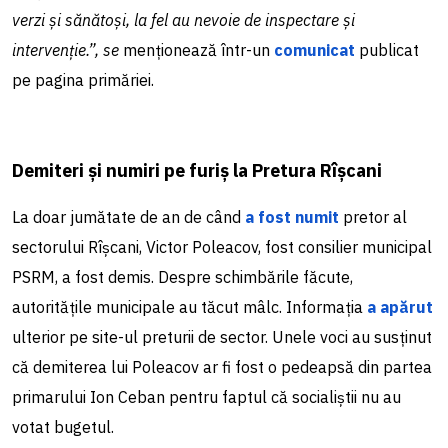
verzi și sănătoși, la fel au nevoie de inspectare și
intervenție.”, se
menționează într-un
comunicat
publicat
pe pagina primăriei.
Demiteri și numiri pe furiș la Pretura Rîșcani
La doar jumătate de an de când
a fost numit
pretor al
sectorului Rîșcani, Victor Poleacov, fost consilier municipal
PSRM, a fost demis. Despre schimbările făcute,
autoritățile municipale au tăcut mâlc. Informația
a apărut
ulterior pe site-ul preturii de sector. Unele voci au susținut
că demiterea lui Poleacov ar fi fost o pedeapsă din partea
primarului Ion Ceban pentru faptul că socialiștii nu au
votat bugetul.