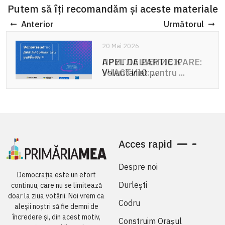
Putem să îți recomandăm și aceste materiale
Anterior
Următorul
20 Mai 2026
APEL DE PARTICIPARE:
Voluntariat pentru ...
Acces rapid
Despre noi
Democrația este un efort
Durlești
continuu, care nu se limitează
doar la ziua votării. Noi vrem ca
Codru
aleșii noștri să fie demni de
încredere și, din acest motiv,
Construim Orașul