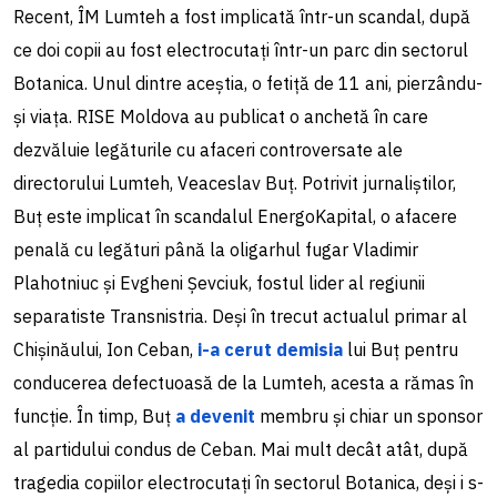
Recent, ÎM Lumteh a fost implicată într-un scandal, după
ce doi copii au fost electrocutați într-un parc din sectorul
Botanica. Unul dintre aceștia, o fetiță de 11 ani, pierzându-
și viața. RISE Moldova au publicat o anchetă în care
dezvăluie legăturile cu afaceri controversate ale
directorului Lumteh, Veaceslav Buț. Potrivit jurnaliștilor,
Buț este implicat în scandalul EnergoKapital, o afacere
penală cu legături până la oligarhul fugar Vladimir
Plahotniuc și Evgheni Șevciuk, fostul lider al regiunii
separatiste Transnistria. Deși în trecut actualul primar al
Chișinăului, Ion Ceban,
i-a cerut demisia
lui Buț pentru
conducerea defectuoasă de la Lumteh, acesta a rămas în
funcție. În timp, Buț
a devenit
membru și chiar un sponsor
al partidului condus de Ceban. Mai mult decât atât, după
tragedia copiilor electrocutați în sectorul Botanica, deși i s-