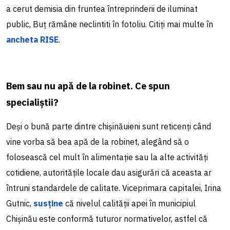
a cerut demisia din fruntea întreprinderii de iluminat
public, Buț rămâne neclintiti în fotoliu. Citiți mai multe în
ancheta RISE
.
Bem sau nu apă de la robinet. Ce spun
specialiștii?
Deși o bună parte dintre chișinăuieni sunt reticenți când
vine vorba să bea apă de la robinet, alegând să o
folosească cel mult în alimentație sau la alte activități
cotidiene, autoritățile locale dau asigurări că aceasta ar
întruni standardele de calitate. Viceprimara capitalei, Irina
Gutnic,
susține
că nivelul calității apei în municipiul
Chișinău este conformă tuturor normativelor, astfel că