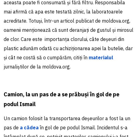
aceasta poate fi consumată și fără filtru. Responsabila
mai afirmă că apa este testată zilnic, la laboratoarele
acreditate. Totuși, într-un articol publicat de moldova.org,
oamenii menționează că sunt deranjați de gustul și mirosul
de clor. Care este importanța clorului, câte deșeuri din
plastic adunăm odată cu achiziționarea apei la butelie, dar
și cât ne costă să o cumpărăm, citiți în
materialul
jurnaliștilor de la moldova.org.
Camion, la un pas de a se prăbuși în gol de pe
podul Ismail
Un camion folosit la transportarea deșeurilor a fost la un
pas de
a cădea
în gol de pe podul Ismail. Incidentul s-a
întâmplat după ce, potrivit martorilor, camionului i-a fost