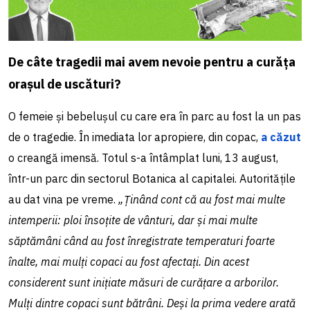
De câte tragedii mai avem nevoie pentru a curăța
orașul de uscături?
O femeie și bebelușul cu care era în parc au fost la un pas
de o tragedie. În imediata lor apropiere, din copac,
a căzut
o creangă imensă. Totul s-a întâmplat luni, 13 august,
într-un parc din sectorul Botanica al capitalei. Autoritățile
au dat vina pe vreme.
„Ținând cont că au fost mai multe
intemperii: ploi însoțite de vânturi, dar și mai multe
săptămâni când au fost înregistrate temperaturi foarte
înalte, mai mulți copaci au fost afectați. Din acest
considerent sunt inițiate măsuri de curățare a arborilor.
Mulți dintre copaci sunt bătrâni. Deși la prima vedere arată