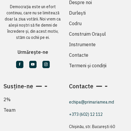
Despre noi
Democrația este un efort
Durlești
continuu, care nu se limitează
doar la ziua votării. Noi vrem ca
Codru
aleșii noștri să fie demni de
încredere și, din acest motiv,
Construim Orașul
stăm cu ochii pe ei.
Instrumente
Urmărește-ne
Contacte
Termeni și condiții
Susține-ne
Contacte
2%
echipa@primariamea.md
Team
+373 (602) 12 112
Chișinău, str. București 60