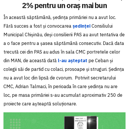
2% pentru un oraș mai bun
În această săptămână, ședința primăriei nu a avut loc.
Fără succes a fost și convocarea
ședinței
Consiliului
Municipal Chișinău, deși consilierii PAS au avut tentativa de
a o face pentru a șasea săptămână consecutiv. Dacă data
trecută cei din PAS au adus în sala CMC portretele celor
din MAN, de această dată
l-au așteptat
pe Ceban și
colegii săi de partid cu colaci, prosoape și struguri. Ședința
nu a avut loc din lipsă de cvorum.
Potrivit secretarului
CMC, Adrian Talmaci, în perioada în care ședința nu are
loc, pe masa primăriei s-au acumulat aproximativ 250 de
proiecte care așteaptă soluționare.