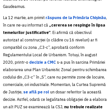
Gaudeamus.
La 12 martie, am primit
răspuns de la Primăria Chișinău
,
în care ne-au informat că
„cererea se respinge în lipsa
temeiurilor justificative”
. Ei afirmă că obiectivul
autorizat al construcției (o clădire cu 16 niveluri) ar fi
compatibil cu zona „C3-c”, aprobată conform
Regulamentului Local de Urbanism. Totuși, în august
2020, printr-o
decizie a CMC
s-a pus în sarcina Primăriei
elaborarea unui Plan Urbanistic Zonal pentru schimbarea
codului din ,,C3-c” în ,,S”, care nu permite zone de locuire,
comerciale, ori industriale. Momentan, la Curtea Supremă
de Justiție,
se află pe rol
un dosar referitor la această
decizie. Astfel, odată ce legalitatea obligației de a elabora
un alt PUZ se examinează la CSJ,
nu trebuie realizate