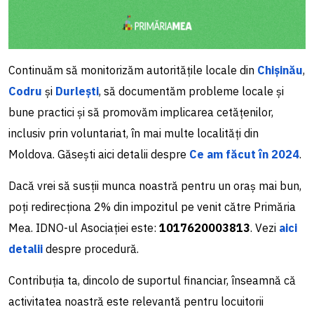
Continuăm să monitorizăm autoritățile locale din
Chișinău
,
Codru
și
Durlești
, să documentăm probleme locale și
bune practici și să promovăm implicarea cetățenilor,
inclusiv prin voluntariat, în mai multe localități din
Moldova. Găsești aici detalii despre
Ce am făcut în 2024
.
Dacă vrei să susții munca noastră pentru un oraș mai bun,
poți redirecționa 2% din impozitul pe venit către Primăria
Mea. IDNO-ul Asociației este:
1017620003813
. Vezi
aici
detalii
despre procedură.
Contribuția ta, dincolo de suportul financiar, înseamnă că
activitatea noastră este relevantă pentru locuitorii