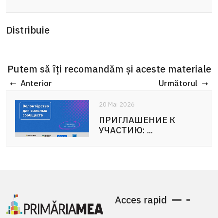
Distribuie
Putem să îți recomandăm și aceste materiale
Anterior
Următorul
20 Mai 2026
20 Mai 2026
ПРИГЛАШЕНИЕ К
APEL DE PARTICIPARE:
УЧАСТИЮ: ...
Voluntariat pentru ...
Acces rapid