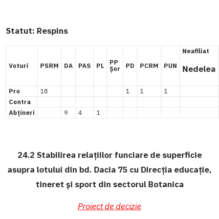
Statut:
Respins
Neafiliat
PP
Voturi
PSRM
DA
PAS
PL
PD
PCRM
PUN
Nedelea
Șor
Pro
18
1
1
1
Contra
Abțineri
9
4
1
24.2 Stabilirea relațiilor funciare de superficie
asupra lotului din bd. Dacia 75 cu Direcția educație,
tineret și sport din sectorul Botanica
Proiect de decizie