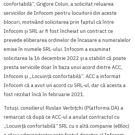
confortabilă”, Grigore Colun, a solicitat reluarea
serviciilor de Infocom pentru locuitorii din aceste
blocuri, motivând solicitarea prin faptul că între
Infocom și SRL ar fi fost încheiat un contract ce
prevede eliberarea ordinelor de încasare a numeralelor
emise în numele SRL-ului. Infocom a examinat
solicitarea la 16 decembrie 2022 și a stabilit că poate
presta serviciile doar în baza unui acord dintre ACC,
Infocom și „Locuință confortabilă”. ACC a informat
Infocom că a avut un acord cu SRL-ul, dar că acesta a
fost reziliat încă în februarie 2021.
Totuși, consilierul Ruslan Verbițchi (Platforma DA) a
remarcat că după ce ACC-ul a anulat contractul cu
„Locuință confortabilă” SRL cu o altă companie (eBloc)
a cărui administrator este fostul director al Infocom