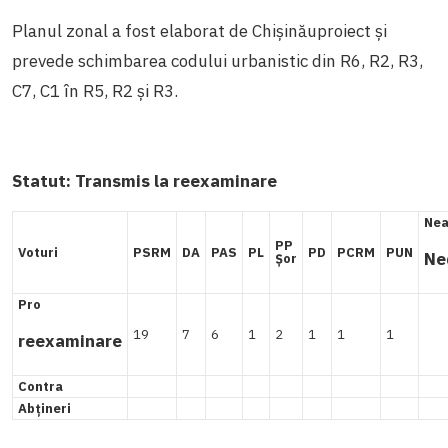
Planul zonal a fost elaborat de Chișinăuproiect și
prevede schimbarea codului urbanistic din R6, R2, R3,
C7, C1 în R5, R2 și R3.
Statut: Transmis la reexaminare
Nea
PP
Voturi
PSRM
DA
PAS
PL
PD
PCRM
PUN
Ne
Șor
Pro
19
7
6
1
2
1
1
1
reexaminare
Contra
Abțineri