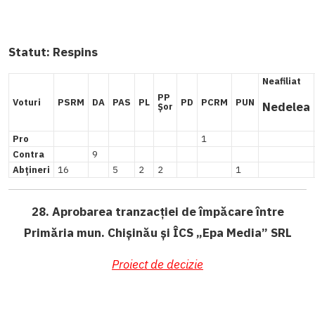
Statut:
Respins
Neafiliat
PP
Voturi
PSRM
DA
PAS
PL
PD
PCRM
PUN
Nedelea
Șor
Pro
1
Contra
9
Abțineri
16
5
2
2
1
28. Aprobarea tranzacției de împăcare între
Primăria mun. Chișinău și ÎCS „Epa Media” SRL
Proiect de decizie