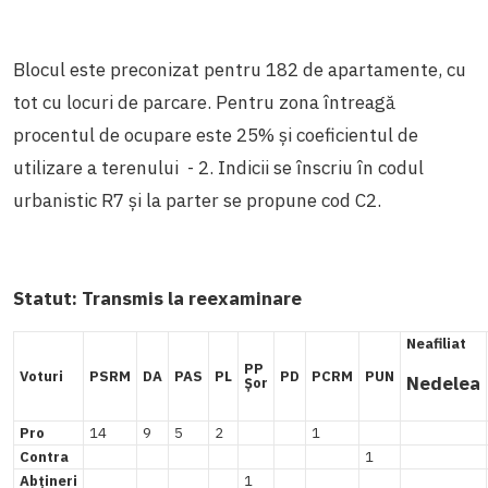
Blocul este preconizat pentru 182 de apartamente, cu
tot cu locuri de parcare. Pentru zona întreagă
procentul de ocupare este 25% și coeficientul de
utilizare a terenului - 2. Indicii se înscriu în codul
urbanistic R7 și la parter se propune cod C2.
Statut: Transmis la reexaminare
Neafiliat
PP
Voturi
PSRM
DA
PAS
PL
PD
PCRM
PUN
Nedelea
Șor
Pro
14
9
5
2
1
Contra
1
Abțineri
1