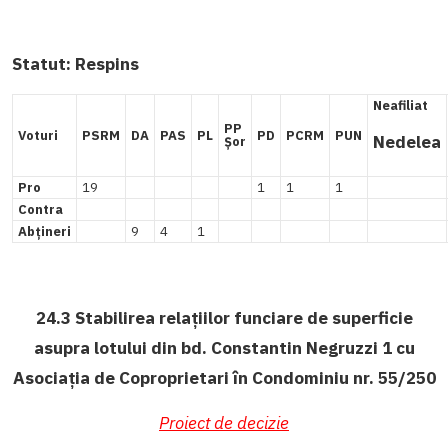
Statut:
Respins
Neafiliat
PP
Voturi
PSRM
DA
PAS
PL
PD
PCRM
PUN
Nedelea
Șor
Pro
19
1
1
1
Contra
Abțineri
9
4
1
24.3 Stabilirea relațiilor funciare de superficie
asupra lotului din bd. Constantin Negruzzi 1 cu
Asociația de Coproprietari în Condominiu nr. 55/250
Proiect de decizie