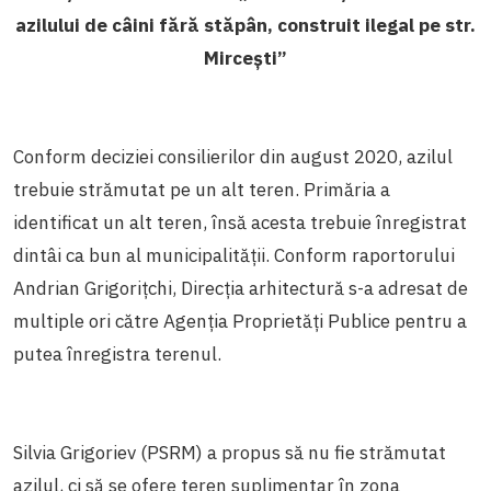
azilului de câini fără stăpân, construit ilegal pe str.
Mircești”
Conform deciziei consilierilor din august 2020, azilul
trebuie strămutat pe un alt teren. Primăria a
identificat un alt teren, însă acesta trebuie înregistrat
dintâi ca bun al municipalității. Conform raportorului
Andrian Grigorițchi, Direcția arhitectură s-a adresat de
multiple ori către Agenția Proprietăți Publice pentru a
putea înregistra terenul.
Silvia Grigoriev (PSRM) a propus să nu fie strămutat
azilul, ci să se ofere teren suplimentar în zona