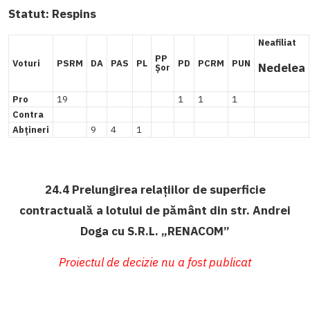
Statut:
Respins
Neafiliat
PP
Voturi
PSRM
DA
PAS
PL
PD
PCRM
PUN
Nedelea
Șor
Pro
19
1
1
1
Contra
Abțineri
9
4
1
24.4 Prelungirea relațiilor de superficie
contractuală a lotului de pământ din str. Andrei
Doga cu S.R.L. „RENACOM”
Proiectul de decizie nu a fost publicat