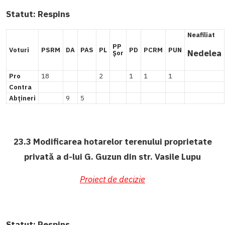
Statut:
Respins
Neafiliat
PP
Voturi
PSRM
DA
PAS
PL
PD
PCRM
PUN
Nedelea
Șor
Pro
18
2
1
1
1
Contra
Abțineri
9
5
23.3 Modificarea hotarelor terenului proprietate
privată a d-lui G. Guzun din str. Vasile Lupu
Proiect de decizie
Statut:
Respins