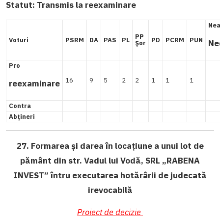
Statut: Transmis la reexaminare
Nea
PP
Voturi
PSRM
DA
PAS
PL
PD
PCRM
PUN
Ne
Șor
Pro
16
9
5
2
2
1
1
1
reexaminare
Contra
Abțineri
27. Formarea și darea în locațiune a unui lot de
pământ din str. Vadul lui Vodă, SRL „RABENA
INVEST” întru executarea hotărârii de judecată
irevocabilă
Proiect de decizie