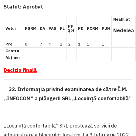
Statut:
Aprobat
Neafiliat
PP
Voturi
PSRM
DA
PAS
PL
PD
PCRM
PUN
Nedelea
Șor
Pro
8
7
4
2
2
1
1
1
Contra
Abțineri
Decizia finală
32. Informația privind examinarea de către Î.M.
„INFOCOM” a plângerii SRL „Locuință confortabilă”
„Locuință confortabilă” SRL prestează servicii de
administrare a blocurilor locative. La 3 februarie 2022,