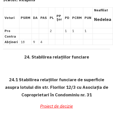
Neafiliat
PP
Voturi
PSRM
DA
PAS
PL
PD
PCRM
PUN
Nedelea
Șor
Pro
2
1
1
1
Contra
Abțineri
18
9
4
24. Stabilirea relațiilor funciare
24.1 Stabilirea relațiilor funciare de superficie
asupra lotului din str. Florilor 12/3 cu Asociația de
Coproprietari în Condominiu nr. 31
Proiect de decizie