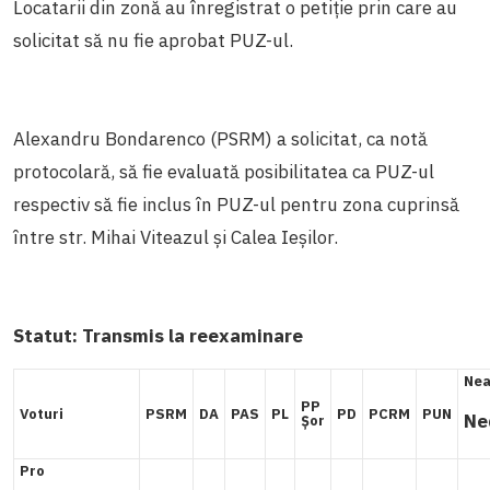
Locatarii din zonă au înregistrat o petiție prin care au
solicitat să nu fie aprobat PUZ-ul.
Alexandru Bondarenco (PSRM) a solicitat, ca notă
protocolară, să fie evaluată posibilitatea ca PUZ-ul
respectiv să fie inclus în PUZ-ul pentru zona cuprinsă
între str. Mihai Viteazul și Calea Ieșilor.
Statut:
Transmis la
reexaminare
Nea
PP
Voturi
PSRM
DA
PAS
PL
PD
PCRM
PUN
Ne
Șor
Pro