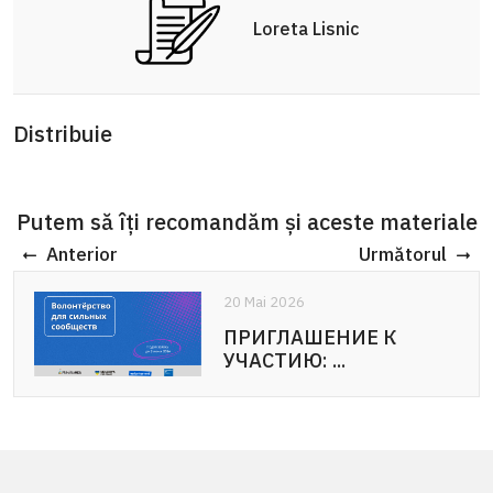
Loreta Lisnic
Distribuie
Putem să îți recomandăm și aceste materiale
Anterior
Următorul
20 Mai 2026
20 Mai 2026
ПРИГЛАШЕНИЕ К
APEL DE PARTICIPARE:
УЧАСТИЮ: ...
Voluntariat pentru ...