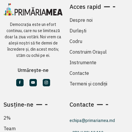
Acces rapid
Despre noi
Democrația este un efort
Durlești
continuu, care nu se limitează
doar la ziua votării. Noi vrem ca
Codru
aleșii noștri să fie demni de
încredere și, din acest motiv,
Construim Orașul
stăm cu ochii pe ei.
Instrumente
Urmărește-ne
Contacte
Termeni și condiții
Susține-ne
Contacte
2%
echipa@primariamea.md
Team