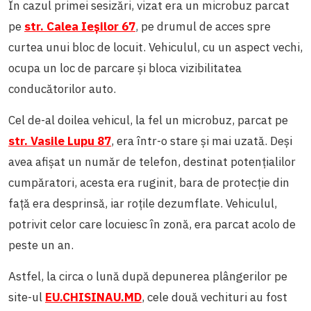
În cazul primei sesizări, vizat era un microbuz parcat
pe
str. Calea Ieșilor 67
, pe drumul de acces spre
curtea unui bloc de locuit. Vehiculul, cu un aspect vechi,
ocupa un loc de parcare și bloca vizibilitatea
conducătorilor auto.
Cel de-al doilea vehicul, la fel un microbuz, parcat pe
str. Vasile Lupu 87
, era într-o stare și mai uzată. Deși
avea afișat un număr de telefon, destinat potențialilor
cumpăratori, acesta era ruginit, bara de protecție din
față era desprinsă, iar roțile dezumflate. Vehiculul,
potrivit celor care locuiesc în zonă, era parcat acolo de
peste un an.
Astfel, la circa o lună după depunerea plângerilor pe
site-ul
EU.CHISINAU.MD
, cele două vechituri au fost