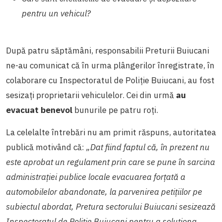
pentru un vehicul?
După patru săptămâni, responsabilii Preturii Buiucani
ne-au comunicat că în urma plângerilor înregistrate, în
colaborare cu Inspectoratul de Poliție Buiucani, au fost
sesizați proprietarii vehiculelor. Cei din urmă
au
evacuat benevol
bunurile pe patru roți.
La celelalte întrebări nu am primit răspuns, autoritatea
publică motivând că:
„Dat fiind faptul că, în prezent nu
este aprobat un regulament prin care se pune în sarcina
administrației publice locale evacuarea forțată a
automobilelor abandonate, la parvenirea petițiilor pe
subiectul abordat, Pretura sectorului Buiucani sesizează
Inspectoratul de Poliție Buiucani pentru a soluționa