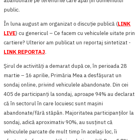
abandonate pe terenurile care aparțin domeniului
public.
În luna august am organizat o discuție publică (
LINK
LIVE
) cu genericul – Ce facem cu vehiculele uitate prin
cartiere? Ulterior am publicat un reportaj sintetizat -
LINK REPORTAJ
.
Șirul de activități a demarat după ce, în perioada 28
martie – 16 aprilie, Primăria Mea a desfășurat un
sondaj online, privind vehiculele abandonate. Din cei
405 de participanți la sondaj, aproape 94% au declarat
că în sectorul în care locuiesc sunt mașini
abandonate/fără stăpân. Majoritatea participanților la
sondaj, adică aproximativ 90%, au susținut că
vehiculele parcate de mult timp în același loc, îi