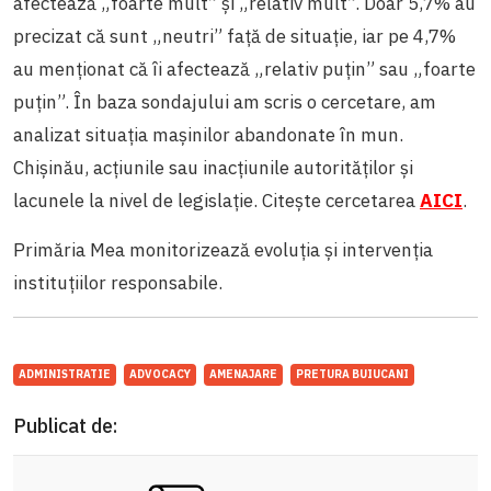
afectează „foarte mult” și „relativ mult”. Doar 5,7% au
precizat că sunt „neutri” față de situație, iar pe 4,7%
au menționat că îi afectează „relativ puțin” sau „foarte
puțin”. În baza sondajului am scris o cercetare, am
analizat situația mașinilor abandonate în mun.
Chișinău, acțiunile sau inacțiunile autorităților și
lacunele la nivel de legislație. Citește cercetarea
AICI
.
Primăria Mea monitorizează evoluția și intervenția
instituțiilor responsabile.
ADMINISTRATIE
ADVOCACY
AMENAJARE
PRETURA BUIUCANI
Publicat de: