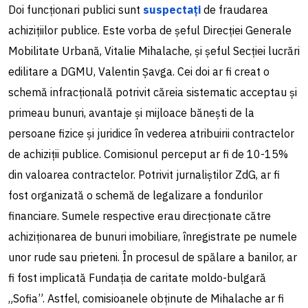
Doi funcționari publici sunt
suspectați
de fraudarea
achizițiilor publice. Este vorba de șeful Direcției Generale
Mobilitate Urbană, Vitalie Mihalache, și șeful Secției lucrări
edilitare a DGMU, Valentin Șavga. Cei doi ar fi creat o
schemă infracțională potrivit căreia sistematic acceptau și
primeau bunuri, avantaje și mijloace bănești de la
persoane fizice și juridice în vederea atribuirii contractelor
de achiziții publice. Comisionul perceput ar fi de 10-15%
din valoarea contractelor. Potrivit jurnaliștilor ZdG, ar fi
fost organizată o schemă de legalizare a fondurilor
financiare. Sumele respective erau direcționate către
achiziționarea de bunuri imobiliare, înregistrate pe numele
unor rude sau prieteni. În procesul de spălare a banilor, ar
fi fost implicată Fundația de caritate moldo-bulgară
„Sofia”. Astfel, comisioanele obținute de Mihalache ar fi