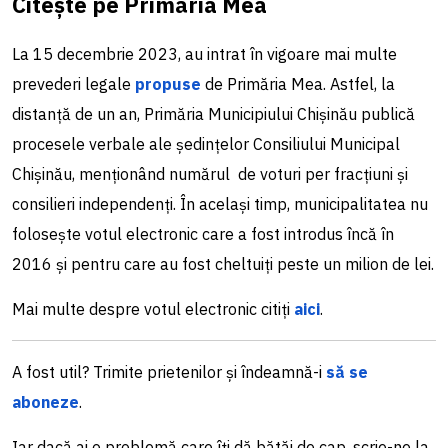
Citește pe Primăria Mea
La 15 decembrie 2023, au intrat în vigoare mai multe
prevederi legale
propuse
de Primăria Mea. Astfel, la
distanță de un an, Primăria Municipiului Chișinău publică
procesele verbale ale ședințelor Consiliului Municipal
Chișinău, menționând numărul de voturi per fracțiuni și
consilieri independenți. În același timp, municipalitatea nu
folosește votul electronic care a fost introdus încă în
2016 și pentru care au fost cheltuiți peste un milion de lei.
Mai multe despre votul electronic citiți
aici
.
A fost util? Trimite prietenilor și îndeamnă-i
să se
aboneze
.
Iar dacă ai o problemă care îți dă bătăi de cap, scrie-ne la