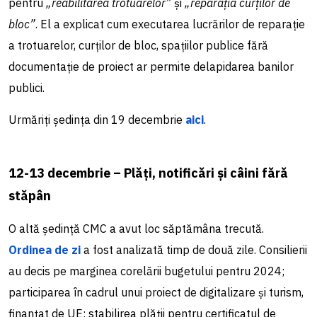
pentru
„reabilitarea trotuarelor”
și
„reparația curților de
bloc”
. El a explicat cum executarea lucrărilor de reparație
a trotuarelor, curților de bloc, spațiilor publice fără
documentație de proiect ar permite delapidarea banilor
publici.
Urmăriți ședința din 19 decembrie
aici
.
12-13 decembrie – Plăți, notificări și câini fără
stăpân
O altă ședință CMC a avut loc săptămâna trecută.
Ordinea de zi
a fost analizată timp de două zile. Consilierii
au decis pe marginea corelării bugetului pentru 2024;
participarea în cadrul unui proiect de digitalizare și turism,
finanțat de UE; stabilirea plății pentru certificatul de