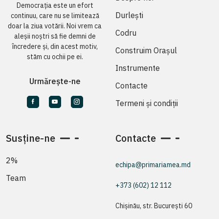
Democrația este un efort
Durlești
continuu, care nu se limitează
doar la ziua votării. Noi vrem ca
Codru
aleșii noștri să fie demni de
încredere și, din acest motiv,
Construim Orașul
stăm cu ochii pe ei.
Instrumente
Urmărește-ne
Contacte
Termeni și condiții
Susține-ne
Contacte
2%
echipa@primariamea.md
Team
+373 (602) 12 112
Chișinău, str. București 60