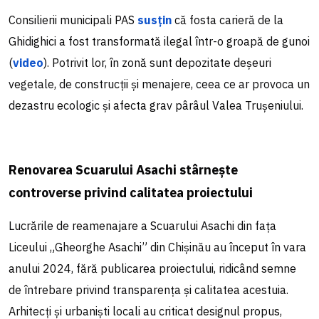
Consilierii municipali PAS
susțin
că fosta carieră de la
Ghidighici a fost transformată ilegal într-o groapă de gunoi
(
video
). Potrivit lor, în zonă sunt depozitate deșeuri
vegetale, de construcții și menajere, ceea ce ar provoca un
dezastru ecologic și afecta grav pârâul Valea Trușeniului.
Renovarea Scuarului Asachi stârnește
controverse privind calitatea proiectului
Lucrările de reamenajare a Scuarului Asachi din fața
Liceului „Gheorghe Asachi” din Chișinău au început în vara
anului 2024, fără publicarea proiectului, ridicând semne
de întrebare privind transparența și calitatea acestuia.
Arhitecți și urbaniști locali au criticat designul propus,