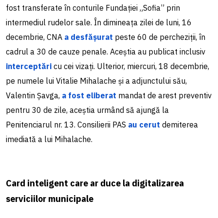
fost transferate în conturile Fundației „Sofia” prin
intermediul rudelor sale. În dimineața zilei de luni, 16
decembrie, CNA
a desfășurat
peste 60 de percheziții, în
cadrul a 30 de cauze penale. Aceștia au publicat inclusiv
interceptări
cu cei vizați. Ulterior, miercuri, 18 decembrie,
pe numele lui Vitalie Mihalache și a adjunctului său,
Valentin Șavga,
a fost eliberat
mandat de arest preventiv
pentru 30 de zile, aceștia urmând să ajungă la
Penitenciarul nr. 13. Consilierii PAS
au cerut
demiterea
imediată a lui Mihalache.
Card inteligent care ar duce la digitalizarea
serviciilor municipale