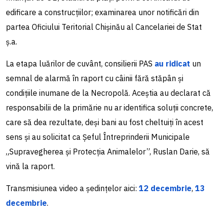
edificare a construcțiilor; examinarea unor notificări din
partea Oficiului Teritorial Chișinău al Cancelariei de Stat
ș.a.
La etapa luărilor de cuvânt, consilierii PAS
au ridicat
un
semnal de alarmă în raport cu câinii fără stăpân și
condițiile inumane de la Necropolă. Aceștia au declarat că
responsabilii de la primărie nu ar identifica soluții concrete,
care să dea rezultate, deși bani au fost cheltuiți în acest
sens și au solicitat ca Șeful Întreprinderii Municipale
„Supravegherea și Protecția Animalelor”, Ruslan Darie, să
vină la raport.
Transmisiunea video a ședințelor aici:
12 decembrie
,
13
decembrie
.