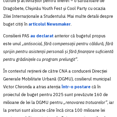
culturii și activităților pentru tineret – o sărbătoare de
Dragobete, Chișinău Youth Fest și Cool Party cu ocazia
Zilei Internaționale a Studentului. Mai multe detalii despre
buget citiți în
articolul Newsmaker
.
Consilierii PAS
au declarat
anterior că bugetul propus
este unul
„antisocial, fără compensații pentru căldură, fără
sprijin pentru asistenții personali și fără finanțare suficientă
pentru grădinițele cu program prelungit”
.
În contextul reținerii de către CNA a conducerii Direcției
Generale Mobilitate Urbană (DGMU), cosilierul municipal
Victor Chironda a atras atenția
într-o postare
că în
proiectul de buget pentru 2025 sunt prevăzute 160 de
milioane de lei la DGMU pentru
„renovarea trotuarelor”
, iar
la preturi sunt alocate câte încă circa 100 milioane lei