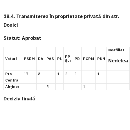
18.4. Transmiterea în proprietate privată din str.
Donici
Statut:
Aprobat
Neafiliat
PP
Voturi
PSRM
DA
PAS
PL
PD
PCRM
PUN
Nedelea
Șor
Pro
17
8
1
2
1
1
Contra
Abțineri
5
1
Decizia finală