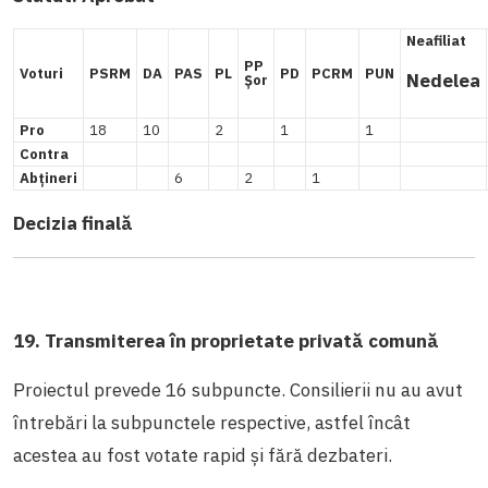
Neafiliat
PP
Voturi
PSRM
DA
PAS
PL
PD
PCRM
PUN
Nedelea
Șor
Pro
18
10
2
1
1
Contra
Abțineri
6
2
1
Decizia finală
19. Transmiterea în proprietate privată comună
Proiectul prevede 16 subpuncte. Consilierii nu au avut
întrebări la subpunctele respective, astfel încât
acestea au fost votate rapid și fără dezbateri.