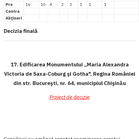
Pro
16
10
4
2
2
1
1
1
Contra
Abțineri
Decizia finală
17. Edificarea Monumentului „Maria Alexandra
Victoria de Saxa-Coburg și Gotha", Regina României
din str. București, nr. 64, municipiul Chișinău
Proiect de decizie
Consilierii au amânat repetat examinarea acestui