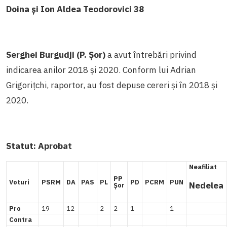
Doina și Ion Aldea Teodorovici 38
Serghei Burgudji (P. Șor)
a avut întrebări privind
indicarea anilor 2018 și 2020. Conform lui Adrian
Grigorițchi, raportor, au fost depuse cereri și în 2018 și
2020.
Statut:
Aprobat
Neafiliat
PP
Voturi
PSRM
DA
PAS
PL
PD
PCRM
PUN
Nedelea
Șor
Pro
19
12
2
2
1
1
Contra