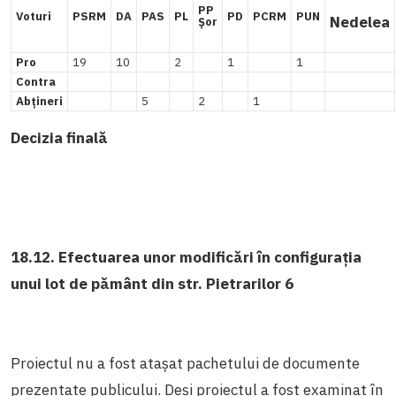
PP
Voturi
PSRM
DA
PAS
PL
PD
PCRM
PUN
Nedelea
Șor
Pro
19
10
2
1
1
Contra
Abțineri
5
2
1
Decizia finală
18.12. Efectuarea unor modificări în configurația
unui lot de pământ din str. Pietrarilor 6
Proiectul nu a fost atașat pachetului de documente
prezentate publicului. Deși proiectul a fost examinat în