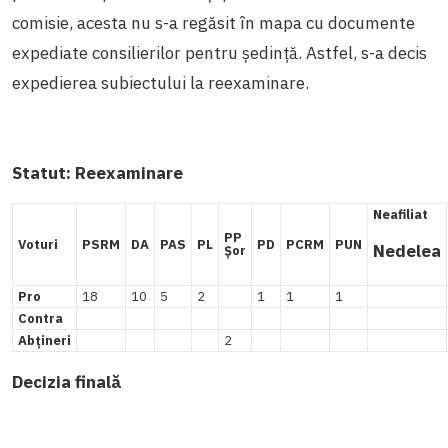
comisie, acesta nu s-a regăsit în mapa cu documente
expediate consilierilor pentru ședință. Astfel, s-a decis
expedierea subiectului la reexaminare.
Statut:
Reexaminare
Neafiliat
PP
Voturi
PSRM
DA
PAS
PL
PD
PCRM
PUN
Nedelea
Șor
Pro
18
10
5
2
1
1
1
Contra
Abțineri
2
Decizia finală