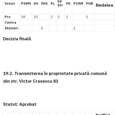
PP
Voturi
PSRM
DA
PAS
PL
PD
PCRM
PUN
Nedelea
Șor
Pro
18
10
2
2
1
1
Contra
Abțineri
6
1
Decizia finală
19.2. Transmiterea în proprietate privată comună
din str. Victor Crasescu 83
Statut:
Aprobat
Neafiliat