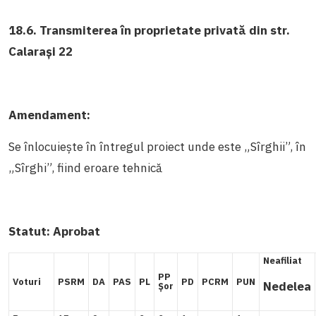
18.6. Transmiterea în proprietate privată din str.
Calarași 22
Amendament:
Se înlocuiește în întregul proiect unde este „Sîrghii”, în
„Sîrghi”, fiind eroare tehnică
Statut:
Aprobat
Neafiliat
PP
Voturi
PSRM
DA
PAS
PL
PD
PCRM
PUN
Nedelea
Șor