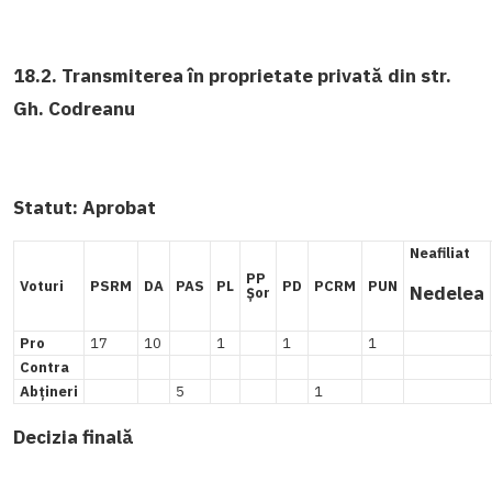
18.2. Transmiterea în proprietate privată din str.
Gh. Codreanu
Statut:
Aprobat
Neafiliat
PP
Voturi
PSRM
DA
PAS
PL
PD
PCRM
PUN
Nedelea
Șor
Pro
17
10
1
1
1
Contra
Abțineri
5
1
Decizia finală