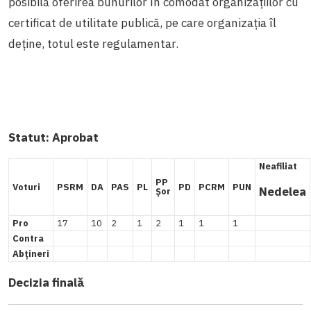
posibilă oferirea bunurilor în comodat organizațiilor cu
certificat de utilitate publică, pe care organizația îl
deține, totul este regulamentar.
Statut:
Aprobat
Neafiliat
PP
Voturi
PSRM
DA
PAS
PL
PD
PCRM
PUN
Nedelea
Șor
Pro
17
10
2
1
2
1
1
1
Contra
Abțineri
Decizia finală