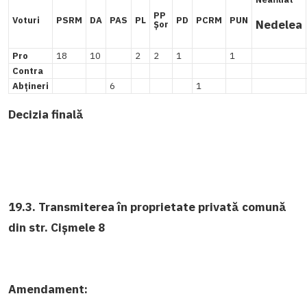
PP
Voturi
PSRM
DA
PAS
PL
PD
PCRM
PUN
Nedelea
Șor
Pro
18
10
2
2
1
1
Contra
Abțineri
6
1
Decizia finală
19.3. Transmiterea în proprietate privată comună
din str. Cișmele 8
Amendament: