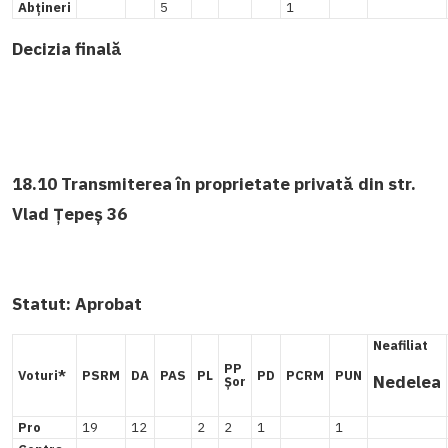
Abțineri
5
1
Decizia finală
18.10 Transmiterea în proprietate privată din str.
Vlad Țepeș 36
Statut:
Aprobat
Neafiliat
PP
Voturi*
PSRM
DA
PAS
PL
PD
PCRM
PUN
Nedelea
Șor
Pro
19
12
2
2
1
1