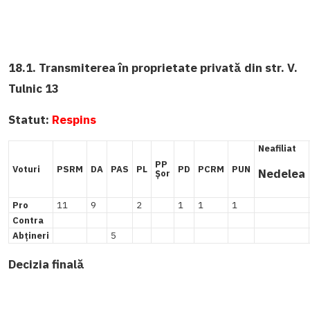
18.1. Transmiterea în proprietate privată din str. V.
Tulnic 13
Statut:
Respins
Neafiliat
PP
Voturi
PSRM
DA
PAS
PL
PD
PCRM
PUN
Nedelea
Șor
Pro
11
9
2
1
1
1
Contra
Abțineri
5
Decizia finală