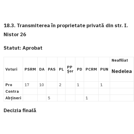
18.3. Transmiterea în proprietate privată din str. I.
Nistor 26
Statut:
Aprobat
Neafiliat
PP
Voturi
PSRM
DA
PAS
PL
PD
PCRM
PUN
Nedelea
Șor
Pro
17
10
2
1
1
Contra
Abțineri
5
1
Decizia finală