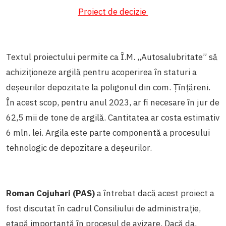
Proiect de decizie
Textul proiectului permite ca Î.M. ,,Autosalubritate” să
achiziționeze argilă pentru acoperirea în staturi a
deșeurilor depozitate la poligonul din com. Țînțăreni.
În acest scop, pentru anul 2023, ar fi necesare în jur de
62,5 mii de tone de argilă. Cantitatea ar costa estimativ
6 mln. lei. Argila este parte componentă a procesului
tehnologic de depozitare a deșeurilor.
Roman Cojuhari (PAS)
a întrebat dacă acest proiect a
fost discutat în cadrul Consiliului de administrație,
etapă importantă în procesul de avizare. Dacă da,