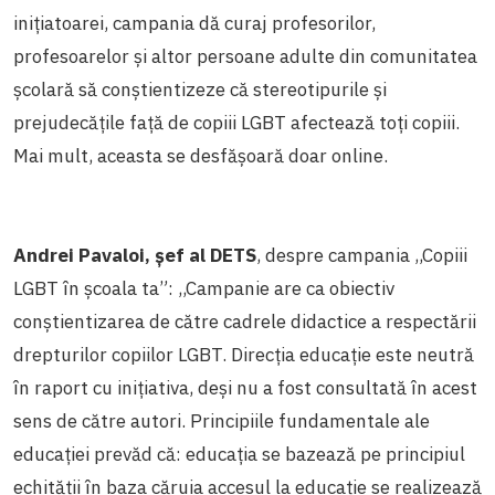
inițiatoarei, campania dă curaj profesorilor,
profesoarelor și altor persoane adulte din comunitatea
școlară să conștientizeze că stereotipurile și
prejudecățile față de copiii LGBT afectează toți copiii.
Mai mult, aceasta se desfășoară doar online.
Andrei Pavaloi, șef al DETS
, despre campania ,,Copiii
LGBT în școala ta”: ,,Campanie are ca obiectiv
conștientizarea de către cadrele didactice a respectării
drepturilor copiilor LGBT. Direcția educație este neutră
în raport cu inițiativa, deși nu a fost consultată în acest
sens de către autori. Principiile fundamentale ale
educației prevăd că: educația se bazează pe principiul
echității în baza căruia accesul la educație se realizează