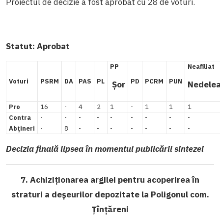
Proiectul de decizie a fost aprobat cu 28 de voturi.
Statut:
Aprobat
PP
Neafiliat
Voturi
PSRM
DA
PAS
PL
PD
PCRM
PUN
Șor
Nedele
Pro
16
-
4
2
1
-
1
1
1
Contra
-
-
-
-
-
-
-
-
-
Abțineri
-
8
-
-
-
-
-
-
-
Decizia finală lipsea în momentul publicării sintezei
7. Achiziționarea argilei pentru acoperirea în
straturi a deșeurilor depozitate la Poligonul com.
Țînțăreni