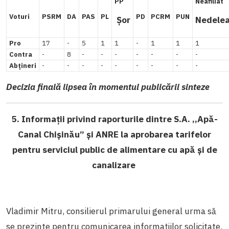
PP
Neafiliat
Voturi
PSRM
DA
PAS
PL
PD
PCRM
PUN
Șor
Nedele
Pro
17
-
5
1
1
-
1
1
1
Contra
-
8
-
-
-
-
-
-
-
Abțineri
-
-
-
-
-
-
-
-
-
Decizia finală lipsea în momentul publicării sinteze
5. Informații privind raporturile dintre S.A. ,,Apă-
Canal Chișinău” și ANRE la aprobarea tarifelor
pentru serviciul public de alimentare cu apă și de
canalizare
Vladimir Mitru, consilierul primarului general urma să
se prezinte pentru comunicarea informațiilor solicitate.