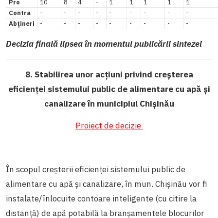
Pro
10
8
4
-
1
1
1
1
1
Contra
-
-
-
-
-
-
-
-
-
Abțineri
-
-
-
-
-
-
-
-
-
Decizia finală lipsea în momentul publicării sintezei
8. Stabilirea unor acțiuni privind creșterea
eficienței sistemului public de alimentare cu apă și
canalizare în municipiul Chișinău
Proiect de decizie
În scopul creșterii eficienței sistemului public de
alimentare cu apă și canalizare, în mun. Chișinău vor fi
instalate/înlocuite contoare inteligente (cu citire la
distanță) de apă potabilă la branșamentele blocurilor