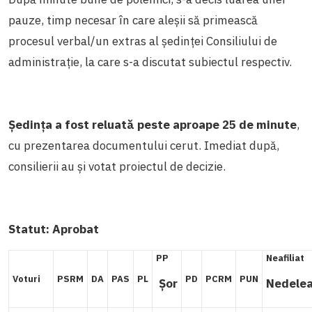
pauze, timp necesar în care aleșii să primească
procesul verbal/un extras al ședinței Consiliului de
administrație, la care s-a discutat subiectul respectiv.
Ședința a fost reluată peste aproape 25 de minute
,
cu prezentarea documentului cerut. Imediat după,
consilierii au și votat proiectul de decizie.
Statut:
Aprobat
PP
Neafiliat
Voturi
PSRM
DA
PAS
PL
PD
PCRM
PUN
Șor
Nedele