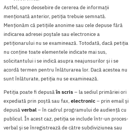
Astfel, spre deosebire de cererea de informații
menționată anterior, petiția trebuie semnată.
Menționăm că petițiile anonime sau cele depuse fără
indicarea adresei poștale sau electronice a
petiționarului nu se examinează. Totodată, dacă petiția
nu conține toate elementele indicate mai sus,
solicitantului i se indică asupra neajunsurilor și i se
acordă termen pentru înlăturarea lor. Dacă acestea nu
sunt înlăturate, petiția nu se examinează.
Petiția poate fi depusă
în scris
– la sediul primăriei ori
expediată prin poștă sau fax,
electronic
– prin email și
depusă
verbal
– în cadrul programului de audiență cu
publicul. În acest caz, petiția se include într-un proces-
verbal și se înregistrează de către subdiviziunea sau