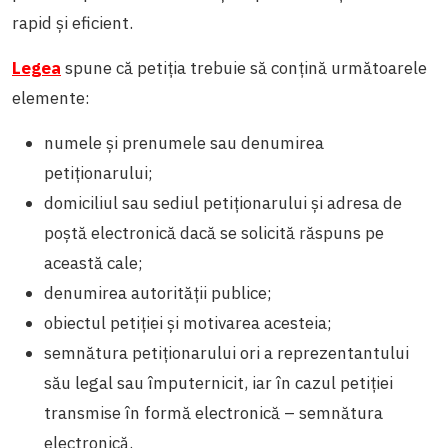
rapid și eficient.
Legea
spune că petiția trebuie să conțină următoarele
elemente:
numele și prenumele sau denumirea
petiționarului;
domiciliul sau sediul petiționarului și adresa de
poștă electronică dacă se solicită răspuns pe
această cale;
denumirea autorității publice;
obiectul petiției și motivarea acesteia;
semnătura petiționarului ori a reprezentantului
său legal sau împuternicit, iar în cazul petiției
transmise în formă electronică – semnătura
electronică.