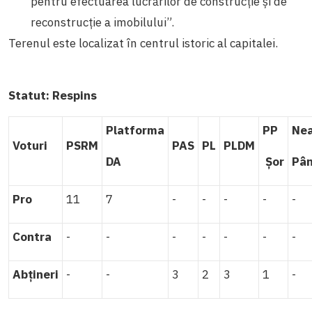
pentru efectuarea lucrărilor de construcție și de
reconstrucție a imobilului”.
Terenul este localizat în centrul istoric al capitalei.
Statut:
Respins
Platforma
PP
Nea
Voturi
PSRM
PAS
PL
PLDM
DA
Șor
Pâ
Pro
11
7
-
-
-
-
-
Contra
-
-
-
-
-
-
-
Abțineri
-
-
3
2
3
1
-