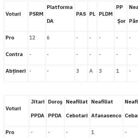
Platforma
PP
Nea
Voturi
PSRM
PAS
PL
PLDM
DA
Șor
Pâ
Pro
12
6
-
-
-
-
-
Contra
-
-
-
-
-
-
-
Abțineri
-
-
3
A
3
1
-
Jitari
Doroș
Neafiliat
Neafiliat
Neafi
Voturi
PPDA
PPDA
Cebotari
Afanasenco
Ceba
Pro
-
-
-
1
-