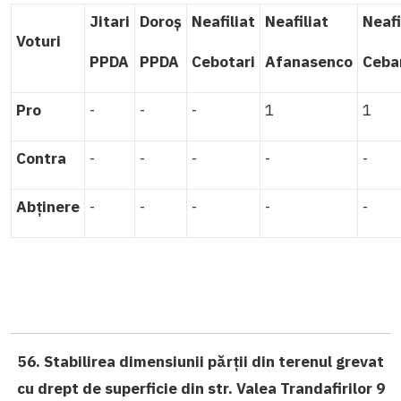
Jitari
Doroș
Neafiliat
Neafiliat
Neafi
Voturi
PPDA
PPDA
Cebotari
Afanasenco
Ceba
Pro
-
-
-
1
1
Contra
-
-
-
-
-
Abținere
-
-
-
-
-
56. Stabilirea dimensiunii părții din terenul grevat
cu drept de superficie din str. Valea Trandafirilor 9