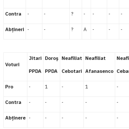
Contra
-
-
?
-
-
-
-
Abțineri
-
-
?
A
-
-
-
Jitari
Doroș
Neafiliat
Neafiliat
Neafi
Voturi
PPDA
PPDA
Cebotari
Afanasenco
Ceba
Pro
-
1
-
1
-
Contra
-
-
-
-
-
Abținere
-
-
-
-
-