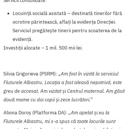
Servicii consolidate:
Locuință socială asistată – destinată tinerilor fără
ocrotire părintească, aflați la evidența Direcției.
Serviciul pregătește tinerii pentru scoaterea de la
evidență.
Investiții alocate – 1 mil. 500 mii lei.
Silvia Grigorieva (PSRM):
„Am fost în vizită la serviciul
Fluturele Albastru. Locația a fost aleasă nepotrivit, este
greu de accesat. Am vizitat și Centrul maternal. Am găsit
două mame cu doi copii și zece lucrători.”
Aliona Doroș (Platforma DA):
„Am apelat și eu la
Fluturele Albastru, mi s-a spus că toate locurile sunt