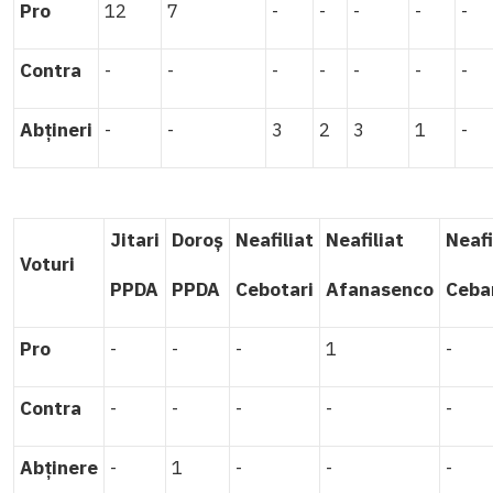
Pro
12
7
-
-
-
-
-
Contra
-
-
-
-
-
-
-
Abțineri
-
-
3
2
3
1
-
Jitari
Doroș
Neafiliat
Neafiliat
Neafi
Voturi
PPDA
PPDA
Cebotari
Afanasenco
Ceba
Pro
-
-
-
1
-
Contra
-
-
-
-
-
Abținere
-
1
-
-
-