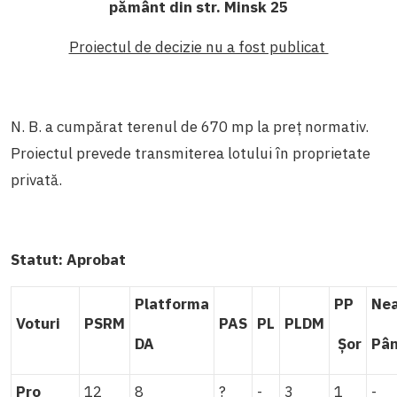
pământ din str. Minsk 25
Proiectul de decizie nu a fost publicat
N. B. a cumpărat terenul de 670 mp la preț normativ.
Proiectul prevede transmiterea lotului în proprietate
privată.
Statut:
Aprobat
Platforma
PP
Nea
Voturi
PSRM
PAS
PL
PLDM
DA
Șor
Pâ
Pro
12
8
?
-
3
1
-