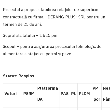
Proiectul a propus stabilirea relațiilor de superficie
contractuală cu firma „DERANG-PLUS” SRL pentru un
termen de 25 de ani.
Suprafața lotului – 1 625 pm.
Scopul – pentru asigurarea procesului tehnologic de
alimentare a stației cu petrol și gaze.
Statut:
Respins
Platforma
PP
Nea
Voturi
PSRM
PAS
PL
PLDM
DA
Șor
Pâ