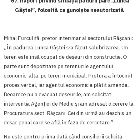
67. Raport privind situația pădurii parc „Lunca
Gâștei”, folosită ca gunoiște neautorizată
Mihai Furculiță, pretor interimar al sectorului Râșcani:
„În pădurea Lunca Gâștei s-a făcut salubrizarea. Un
teren este însă ocupat de deșeuri din construcție. O
parte sunt depozitate pe terenurile agentului
economic, alta, pe teren municipal. Pretura a întocmit
proces verbal, iar agentul economic a plătit amenda.
Deoarece nu a evacuat deșeurile, am solicitat
intervenția Agenției de Mediu și am adresat o cerere la
Procuratura sect. Râșcani. Cei din urmă au deschis un
dosar penal care se află în faza de cercetare.”
Nu este pentru prima dată când consilierii solicită