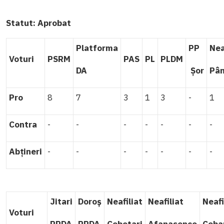
Statut:
Aprobat
Platforma
PP
Nea
Voturi
PSRM
PAS
PL
PLDM
DA
Șor
Pâ
Pro
8
7
3
1
3
-
1
Contra
-
-
-
-
-
-
-
Abțineri
-
-
-
-
-
-
-
Jitari
Doroș
Neafiliat
Neafiliat
Neafi
Voturi
PPDA
PPDA
Cebotari
Afanasenco
Ceba