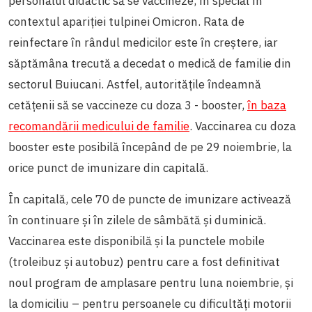
personalul didactic să se vaccineze, în special în
contextul apariției tulpinei Omicron. Rata de
reinfectare în rândul medicilor este în creștere, iar
săptămâna trecută a decedat o medică de familie din
sectorul Buiucani. Astfel, autoritățile îndeamnă
cetățenii să se vaccineze cu doza 3 - booster,
în baza
recomandării medicului de familie
. Vaccinarea cu doza
booster este posibilă începând de pe 29 noiembrie, la
orice punct de imunizare din capitală.
În capitală, cele 70 de puncte de imunizare activează
în continuare și în zilele de sâmbătă și duminică.
Vaccinarea este disponibilă și la punctele mobile
(troleibuz și autobuz) pentru care a fost definitivat
noul program de amplasare pentru luna noiembrie, și
la domiciliu – pentru persoanele cu dificultăți motorii