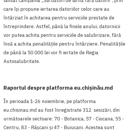
lansat campania „Sărbători de iarnă fără datorii”, prin
care își propune iertarea datoriilor celor care au
întârziat în achitarea pentru serviciile prestate de
întreprindere. Astfel, până la finele anului, datornicii
vor putea achita pentru serviciile de salubrizare, fără
însă a achita penalitățile pentru întârziere. Penalitățile
de până la 50 000 lei vor fi iertate de Regia
Autosalubritate.
Raportul despre platforma eu.chișinău.md
În perioada 1-26 noiembrie, pe platforma
eu.chisinau.md au fost înregistrate 312 sesizări, din
următoarele sectoare: 70 - Botanica, 57 - Ciocana, 55 -
Centru, 83 - Râșcani și 47 - Buiucani. Acestea sunt