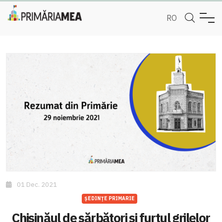
RO
01 Dec. 2021
ȘEDINȚE PRIMARIE
Chișinăul de sărbători și furtul grilelor