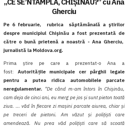
„CE SE’NTÂMPLĂ, CHIȘINĂU?” cu Ana
Gherciu
Pe 6 februarie, rubrica săptămânală a știrilor
despre municipiul Chișinău a fost prezentată de
către o bună prietenă a noastră - Ana Gherciu,
jurnalistă la Moldova.org.
Prima știre pe care a prezentat-o Ana a
fost:
Autoritățile municipale cer pârghii legale
pentru a putea ridica automobilele parcate
neregulamentar.
"De când m-am întors în Chișinău,
cam deja de cinci ani, eu merg pe jos și sunt pieton toată
ziua. ... văd în fiecare zi mașini parcate aiurea, chiar și
pe treceri de pietoni. Am văzut și polițiști care
amendează. Nu prea văd polițiști care să scoată