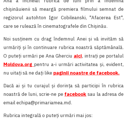
Ana a încheiat rubrica de luni prin a îndemna
chișinăuienii să meargă premiera filmului semnat de
regizorul autohton Igor Cobileanski, "Afacerea Est",
care se rulează în cinematografele din Chișinău.
Noi susținem cu drag îndemnul Anei și vă invităm să
urmăriți și în continuare rubrica noastră săptămânală.
O puteți urmări pe Ana Gherciu
aici
, intrați pe portalul
Moldova.org
pentru a-i urmări activitatea și, evident,
nu uitați să ne dați like
paginii noastre de facebook.
Dacă ai și tu curajul și dorința să participi în rubrica
noastră de luni, scrie-ne pe
facebook
sau la adresa de
email echipa@primariamea.md.
Rubrica integrală o puteți urmări mai jos: