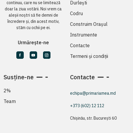
Durlești
continuu, care nu se limitează
doar la ziua votării. Noi vrem ca
Codru
aleșii noștri să fie demni de
încredere și, din acest motiv,
Construim Orașul
stăm cu ochii pe ei.
Instrumente
Urmărește-ne
Contacte
Termeni și condiții
Susține-ne
Contacte
2%
echipa@primariamea.md
Team
+373 (602) 12 112
Chișinău, str. București 60