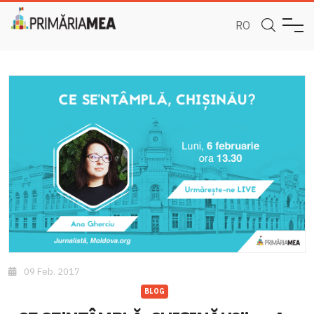
RO
09 Feb. 2017
BLOG