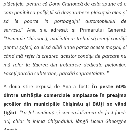
plăcuțele, pentru că Dorin Chirtoacă de asta spune că e
cam penibil ca polițiștii să dezșurubeze plăcuțele alea și
să le poarte în portbagajul automobilului de
serviciu."
Ana s-a adresat și Primarului General:
"Domnule Chirtoacă, mai întâi ar trebui să creați condiții
pentru șoferi, ca ei să aibă unde parca aceste mașini, și
când mă refer la crearea acestor condiții de parcare nu
mă refer la tăierea din trotuarele dedicate pietonilor.
Faceți parcări subterane, parcări supraetajate. "
A doua știre expusă de Ana a fost:
În peste 60%
dintre unitățile comerciale amplasate în preajma
școlilor din municipiile Chișinău și Bălți se vând
țigări
.
"La fel continuă și comercializarea de fast food-
uri, chiar în inima Chișinăului, lângă Liceul Gheorghe
Asachi."