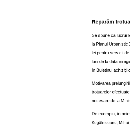
Reparăm trotuar
Se spune că lucruril
la Planul Urbanisti
lei pentru servicii d
luni de la data înreg
în Buletinul achiziți
Motivarea prelungirii
trotuarelor efectuate
necesare de la Minist
De exemplu, în noi
Kogălniceanu, Mihai 