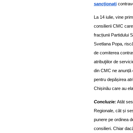
sancţionaţi
contrave
La 14 iulie, vine pr
consilierii CMC care
fracțiunii Partidulu
Svetlana Popa, riscă
de comiterea contra
atribuţiilor de servi
din CMC ne anunță c
pentru depășirea atri
Chișinău care au ela
Concluzie:
Atât sesi
Regionale, cât și s
punere pe ordinea de 
consilieri. Chiar dac