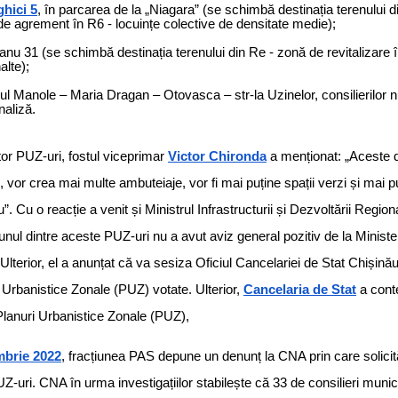
ghici 5
, în parcarea de la „Niagara” (se schimbă destinația terenului 
e agrement în R6 - locuințe colective de densitate medie);
țanu 31 (se schimbă destinația terenului din Re - zonă de revitalizare î
alte);
ul Manole – Maria Dragan – Otovasca – str-la Uzinelor, consilierilor n
naliză.
tor PUZ-uri, fostul viceprimar
Victor Chironda
a menționat: „
Aceste d
e, vor crea mai multe ambuteiaje, vor fi mai puține spații verzi și mai p
u”. Cu o reacție a venit și Ministrul Infrastructurii și Dezvoltării Region
iunul dintre aceste PUZ-uri nu a avut aviz general pozitiv de la Minist
 Ulterior, el a anunțat că va sesiza Oficiul Cancelariei de Stat Chișinău
r Urbanistice Zonale (PUZ) votate. Ulterior,
Cancelaria de Stat
a conte
Planuri Urbanistice Zonale (PUZ),
mbrie 2022
, fracțiunea PAS depune un denunț la CNA prin care solicită
UZ-uri. CNA în urma investigațiilor stabilește că 33 de consilieri municip