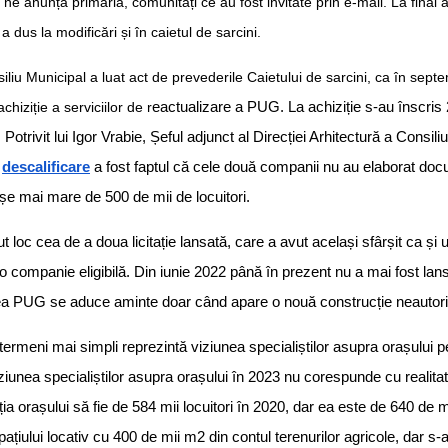
ne anunță primăria, comunități ce au fost invitate prin e-mail. La final a
 a dus la modificări și în caietul de sarcini.
iu Municipal a luat act de prevederile Caietului de sarcini, ca în septe
hiziție a serviciilor de r
eactualizare a PUG. La achiziție s-au înscris
 Potrivit lui Igor Vrabie, Șeful adjunct al Direcției Arhitectură a Consili
e
descalificare
a fost faptul că cele două companii nu au elaborat doc
șe mai mare de 500 de mii de locuitori.
t loc cea de a doua licitație lansată, care a avut același sfârșit ca și
 o companie eligibilă. Din iunie 2022 până în prezent nu a mai fost lansată
ea PUG se aduce aminte doar când apare o nouă construcție neautori
termeni mai simpli reprezintă viziunea specialiștilor asupra orașului 
ziunea specialiștilor asupra orașului în 2023 nu corespunde cu realit
a orașului să fie de 584 mii locuitori în 2020, dar ea este de 640 de mi
ațiului locativ cu 400 de mii m2 din contul terenurilor agricole, dar s