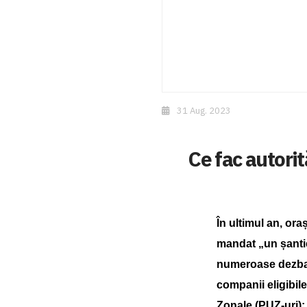
31 Aug. 2023
Ce fac autorit
În ultimul an, or
mandat „un șantie
numeroase dezbate
companii eligibil
Zonale (PUZ-uri); 