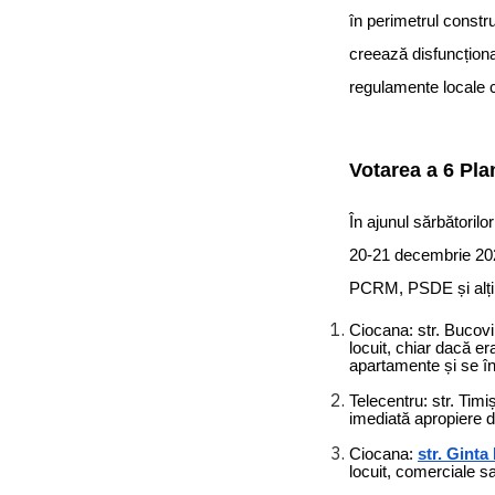
în perimetrul constru
creează disfuncțional
regulamente locale c
Votarea a 6 Pla
În ajunul sărbătorilo
20-21 decembrie 202
PCRM, PSDE și alți c
Ciocana: str. Bucov
locuit, chiar dacă e
apartamente și se înc
Telecentru: str. Timi
imediată apropiere de
Ciocana:
str. Ginta
locuit, comerciale sa