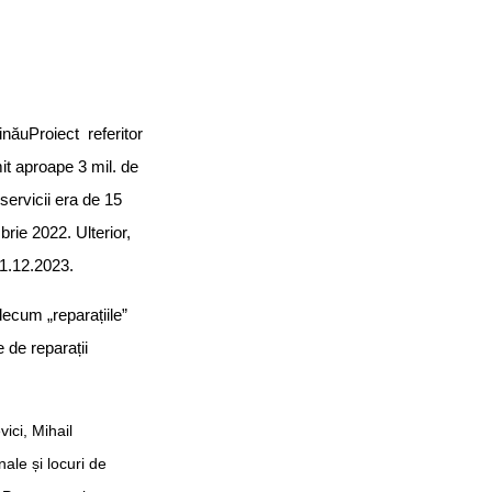
inăuProiect referitor
it aproape 3 mil. de
servicii era de 15
brie 2022. Ulterior,
 31.12.2023.
decum „reparațiile”
 de reparații
ici, Mihail
ale și locuri de