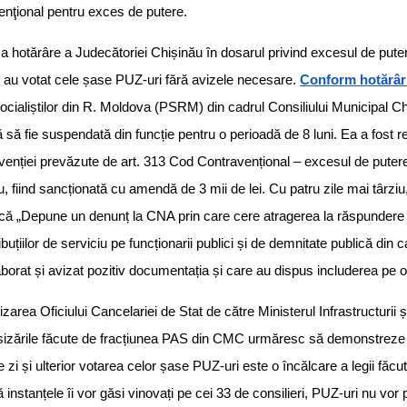
nţional pentru exces de putere.
ima hotărâre a Judecătoriei Chișinău în dosarul privind excesul de pute
 au votat cele șase PUZ-uri fără avizele necesare.
Conform hotărâri
i Socialiștilor din R. Moldova (PSRM) din cadrul Consiliului Municipal 
 să fie suspendată din funcție pentru o perioadă de 8 luni. Ea a fost
venției prevăzute de art. 313 Cod Contravențional – excesul de puter
ciu, fiind sancționată cu amendă de 3 mii de lei. Cu patru zile mai târziu
ă „Depune un denunț la CNA prin care cere atragerea la răspundere 
buțiilor de serviciu pe funcționarii publici și de demnitate publică din c
borat și avizat pozitiv documentația și care au dispus includerea pe o
zarea Oficiului Cancelariei de Stat de către Ministerul Infrastructurii ș
esizările făcute de fracțiunea PAS din CMC urmăresc să demonstreze
zi și ulterior votarea celor șase PUZ-uri este o încălcare a legii făcu
ă instanțele îi vor găsi vinovați pe cei 33 de consilieri, PUZ-uri nu vor 