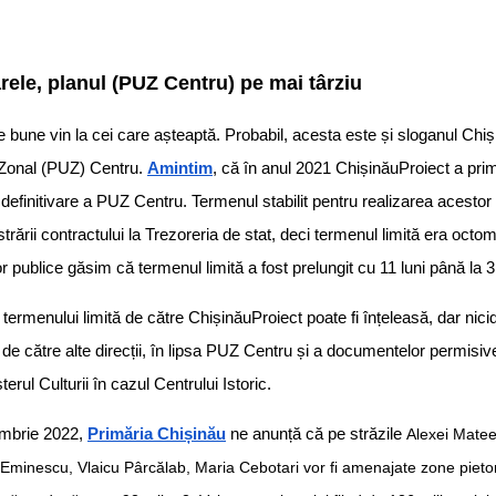
ele, planul (PUZ Centru) pe mai târziu
e bune vin la cei care așteaptă. Probabil, acesta este și sloganul Chiș
c Zonal (PUZ) Centru.
Amintim
, că în anul 2021 ChișinăuProiect a prim
e definitivare a PUZ Centru. Termenul stabilit pentru realizarea acestor 
istrării contractului la Trezoreria de stat, deci termenul limită era octom
ilor publice găsim că termenul limită a fost prelungit cu 11 luni până la
 termenului limită de către ChișinăuProiect poate fi înțeleasă, dar nici
 de către alte direcții, în lipsa PUZ Centru și a documentelor permisive
erul Culturii în cazul Centrului Istoric.
embrie 2022,
Primăria Chișinău
ne anunță că pe străzile
Alexei Mateev
Eminescu, Vlaicu Pârcălab, Maria Cebotari vor fi amenajate zone pieton