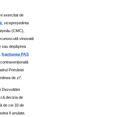
re exercitat de
i
, vicepreședinta
Chișinău (CMC),
 recunoscută vinovată
e sau depăşirea
,
fracțiunea PAS
contravențională
adrul Primăriei
rdinea de zi”.
i Dezvoltării
 că decizia de
tă de cei 33 de
putea fi anulate.