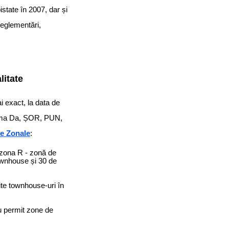
istate în 2007, dar și
reglementări,
litate
i exact, la data de
forma Da, ȘOR, PUN,
ce Zonale
:
 zona R - zonă de
ownhouse și 30 de
uite townhouse-uri în
u permit zone de