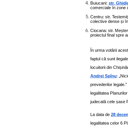
Buiucani:
str. Ghidi
comerciale în zone d
Centru: str. Testemi
colective dense și în
Ciocana: str. Meșter
proiectul final spre a
În urma votării aces
faptul că sunt ilegal
locuitorii din Chișină
Andrei Spînu
: „Nic
prevederilor legale.”
legalitatea Planurilo
judecată cele șase 
La data de
28 dece
legalitatea celor 6 P