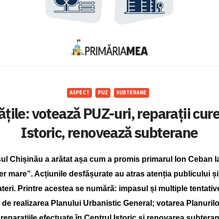
ASPECT
PUZ
SUBTERANE
ățile: votează PUZ-uri, reparații cur
Istoric, renovează subterane
așul Chișinău a arătat așa cum a promis primarul Ion Ceban l
r mare”. Acțiunile desfășurate au atras atenția publicului și
ri. Printre acestea se numără: impasul și multiple tentativ
e de realizarea Planului Urbanistic General; votarea Planuril
reparațiile efectuate în Centrul Istoric și renovarea subteran