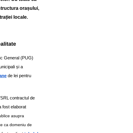
structura orașului,
ației locale.
alitate
stic General (PUG)
nicipali și a
oane
de lei pentru
SRL contractul de
 fost elaborat
ublice asupra
rite ca domeniu de