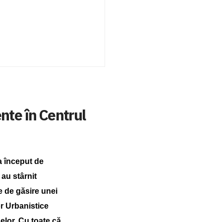
ente în Centrul
a început de
 au stârnit
e de găsire unei
or Urbanistice
elor. Cu toate că