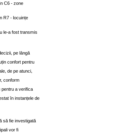
din C6 - zone
n R7 - locuințe
u le-a fost transmis
ecizii, pe lângă
uțin confort pentru
ale, de pe atunci,
er, conform
 pentru a verifica
stat în instanțele de
 să fie investigată
ali vor fi