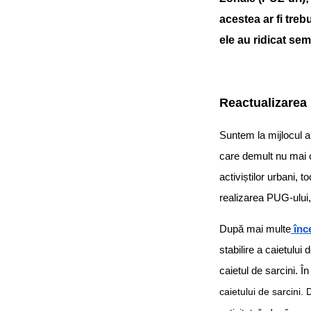
acestea ar fi treb
ele au ridicat se
Reactualizarea 
Suntem la mijlocul a
care demult nu mai co
activiștilor urbani,
realizarea PUG-ului, 
După mai multe
înce
stabilire a caietulu
caietul de sarcini. Î
caietului de sarcini.