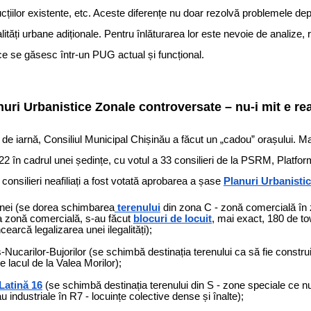
cțiilor existente, etc. Aceste diferențe nu doar rezolvă problemele dep
ități urbane adiționale. Pentru înlăturarea lor este nevoie de analize, 
e se găsesc într-un PUG actual și funcțional.
nuri Urbanistice Zonale controversate – nu-i mit e rea
r de iarnă, Consiliul Municipal Chișinău a făcut un „cadou” orașului. Ma
2 în cadrul unei ședințe, cu votul a 33 consilieri de la PSRM, Plat
onsilieri neafiliați a fost votată aprobarea a șase
Planuri Urbanisti
inei (se dorea schimbarea
terenului
din zona C - zonă comercială în
ra zonă comercială, s-au făcut
blocuri de locuit
, mai exact, 180 de t
earcă legalizarea unei ilegalități);
ș-Nucarilor-Bujorilor (se schimbă destinația terenului ca să fie constr
 lacul de la Valea Morilor);
 Latină 16
(se schimbă destinația terenului din S - zone speciale ce n
u industriale în R7 - locuințe colective dense și înalte);