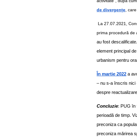
activitate”, după cum 
de divergențe
, care
La 27.07.2021, Consil
prima procedură de ac
au fost descalificate.
element principal d
urbanism pentru ora
În martie 2022
a avu
– nu s-a înscris nici
despre reactualizar
Concluzie
: PUG în 
perioadă de timp. Vi
preconiza ca populați
preconiza mărirea sp