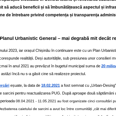
uit să aducă beneficii și să îmbunătățească aspectul și infra
mne de întrebare privind competența și transparența administr
Planul Urbanistic General – mai degrabă mit decât re
nului 2023, iar orașul Chișinău în continuare este cu un Plan Urbani
respunde realității. Deși autoritățile, sub presiunea unor consilieri mu
 tocmai în anul 2021 au prevăzut în bugetul municipal suma de
20 mili
astăzi încă nu s-a găsit cine să realizeze proiectul.
rcări
eșuate, la data de
18.02.2021
a fost semnat cu „Urban-Desing”
i de sarcini pentru reactualizarea PUG. După aproape două săptămâni a
n perioada
08.04.2021 - 11.05.2021 au fost organizate cinci consultări p
 Dezbaterea caietului de sarcini a avut loc între comunități „cât mai dife