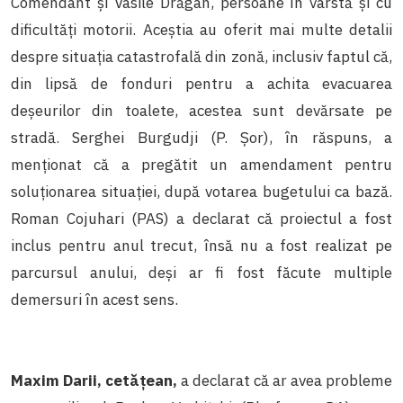
Comendant și Vasile Drăgan, persoane în vârstă și cu
dificultăți motorii. Aceștia au oferit mai multe detalii
despre situația catastrofală din zonă, inclusiv faptul că,
din lipsă de fonduri pentru a achita evacuarea
deșeurilor din toalete, acestea sunt devărsate pe
stradă. Serghei Burgudji (P. Șor), în răspuns, a
menționat că a pregătit un amendament pentru
soluționarea situației, după votarea bugetului ca bază.
Roman Cojuhari (PAS) a declarat că proiectul a fost
inclus pentru anul trecut, însă nu a fost realizat pe
parcursul anului, deși ar fi fost făcute multiple
demersuri în acest sens.
Maxim Darii, cetățean,
a declarat că ar avea probleme