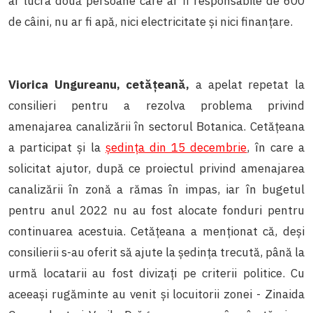
ar lucra două persoane care ar fi responsabile de 600
de câini, nu ar fi apă, nici electricitate și nici finanțare.
Viorica Ungureanu, cetățeană,
a apelat repetat la
consilieri pentru a rezolva problema privind
amenajarea canalizării în sectorul Botanica. Cetățeana
a participat și la
ședința din 15 decembrie
, în care a
solicitat ajutor, după ce proiectul privind amenajarea
canalizării în zonă a rămas în impas, iar în bugetul
pentru anul 2022 nu au fost alocate fonduri pentru
continuarea acestuia. Cetățeana a menționat că, deși
consilierii s-au oferit să ajute la ședința trecută, până la
urmă locatarii au fost divizați pe criterii politice. Cu
aceeași rugăminte au venit și locuitorii zonei - Zinaida