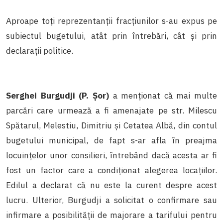
Aproape toți reprezentanții fracțiunilor s-au expus pe
subiectul bugetului, atât prin întrebări, cât și prin
declarații politice.
Serghei Burgudji (P. Șor)
a menționat că mai multe
parcări care urmează a fi amenajate pe str. Milescu
Spătarul, Melestiu, Dimitriu și Cetatea Albă, din contul
bugetului municipal, de fapt s-ar afla în preajma
locuințelor unor consilieri, întrebând dacă acesta ar fi
fost un factor care a condiționat alegerea locațiilor.
Edilul a declarat că nu este la curent despre acest
lucru. Ulterior, Burgudji a solicitat o confirmare sau
infirmare a posibilității de majorare a tarifului pentru