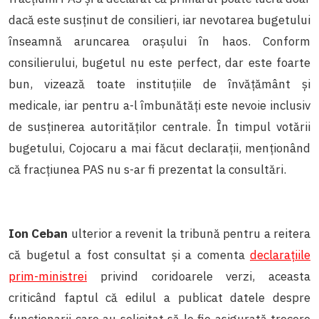
dacă este susținut de consilieri, iar nevotarea bugetului
înseamnă aruncarea orașului în haos. Conform
consilierului, bugetul nu este perfect, dar este foarte
bun, vizează toate instituțiile de învățământ și
medicale, iar pentru a-l îmbunătăți este nevoie inclusiv
de susținerea autorităților centrale. În timpul votării
bugetului, Cojocaru a mai făcut declarații, menționând
că fracțiunea PAS nu s-ar fi prezentat la consultări.
Ion Ceban
ulterior a revenit la tribună pentru a reitera
că bugetul a fost consultat și a comenta
declarațiile
prim-ministrei
privind coridoarele verzi, aceasta
criticând faptul că edilul a publicat datele despre
funcționarii care au solicitat să le fie asigurată trecere