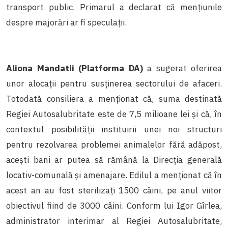
transport public. Primarul a declarat că mențiunile
despre majorări ar fi speculații.
Aliona Mandatii (Platforma DA)
a sugerat oferirea
unor alocații pentru susținerea sectorului de afaceri.
Totodată consiliera a menționat că, suma destinată
Regiei Autosalubritate este de 7,5 milioane lei și că, în
contextul posibilității instituirii unei noi structuri
pentru rezolvarea problemei animalelor fără adăpost,
acești bani ar putea să rămână la Direcția generală
locativ-comunală și amenajare. Edilul a menționat că în
acest an au fost sterilizați 1500 câini, pe anul viitor
obiectivul fiind de 3000 câini. Conform lui Igor Gîrlea,
administrator interimar al Regiei Autosalubritate,