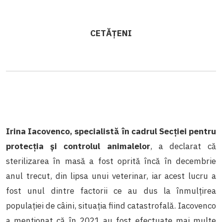
CETĂȚENI
Irina Iacovenco, specialistă în cadrul Secției pentru
protecția și controlul animalelor
, a declarat că
sterilizarea în masă a fost oprită încă în decembrie
anul trecut, din lipsa unui veterinar, iar acest lucru a
fost unul dintre factorii ce au dus la înmulțirea
populației de câini, situația fiind catastrofală. Iacovenco
a menționat că în 2021 au fost efectuate mai multe