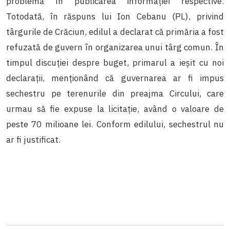
problemă în publicarea informației respective.
Totodată, în răspuns lui Ion Cebanu (PL), privind
târgurile de Crăciun, edilul a declarat că primăria a fost
refuzată de guvern în organizarea unui târg comun. În
timpul discuției despre buget, primarul a ieșit cu noi
declarații, menționând că guvernarea ar fi impus
sechestru pe terenurile din preajma Circului, care
urmau să fie expuse la licitație, având o valoare de
peste 70 milioane lei. Conform edilului, sechestrul nu
ar fi justificat.