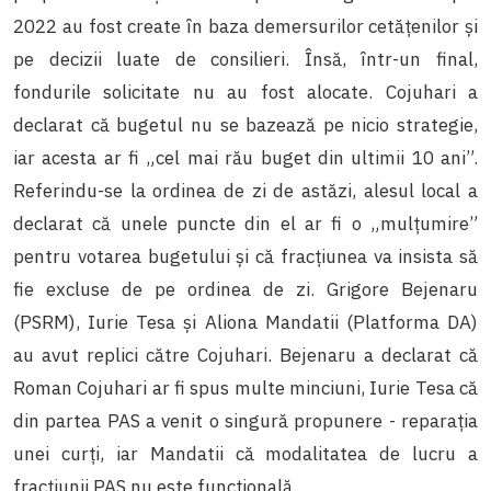
2022 au fost create în baza demersurilor cetățenilor și
pe decizii luate de consilieri. Însă, într-un final,
fondurile solicitate nu au fost alocate. Cojuhari a
declarat că bugetul nu se bazează pe nicio strategie,
iar acesta ar fi „cel mai rău buget din ultimii 10 ani”.
Referindu-se la ordinea de zi de astăzi, alesul local a
declarat că unele puncte din el ar fi o „mulțumire”
pentru votarea bugetului și că fracțiunea va insista să
fie excluse de pe ordinea de zi. Grigore Bejenaru
(PSRM), Iurie Tesa și Aliona Mandatii (Platforma DA)
au avut replici către Cojuhari. Bejenaru a declarat că
Roman Cojuhari ar fi spus multe minciuni, Iurie Tesa că
din partea PAS a venit o singură propunere - reparația
unei curți, iar Mandatii că modalitatea de lucru a
fracțiunii PAS nu este funcțională.