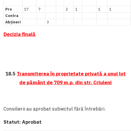
Pro
17
7
2
1
1
1
Contra
Abțineri
3
Decizia finală
18.5
Transmiterea în proprietate privată a unui lot
de pământ de 709 m.p. din str. Criuleni
Consilierii au aprobat subiectul fără întrebări.
Statut:
Aprobat