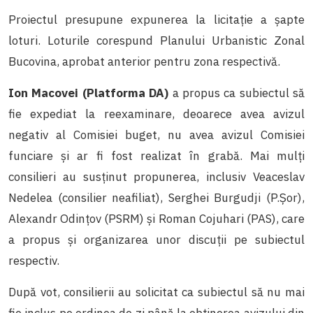
Proiectul presupune expunerea la licitație a șapte
loturi. Loturile corespund Planului Urbanistic Zonal
Bucovina, aprobat anterior pentru zona respectivă.
Ion Macovei (Platforma DA)
a propus ca subiectul să
fie expediat la reexaminare, deoarece avea avizul
negativ al Comisiei buget, nu avea avizul Comisiei
funciare și ar fi fost realizat în grabă. Mai mulți
consilieri au susținut propunerea, inclusiv Veaceslav
Nedelea (consilier neafiliat), Serghei Burgudji (P.Șor),
Alexandr Odințov (PSRM) și Roman Cojuhari (PAS), care
a propus și organizarea unor discuții pe subiectul
respectiv.
După vot, consilierii au solicitat ca subiectul să nu mai
fie inclus pe ordinea de zi până la obținerea avizului din