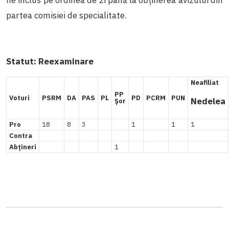
partea comisiei de specialitate.
Statut:
Reexaminare
Neafiliat
PP
Voturi
PSRM
DA
PAS
PL
PD
PCRM
PUN
Nedelea
Șor
Pro
18
8
3
1
1
1
Contra
Abțineri
1