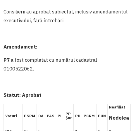
Consilierii au aprobat subiectul, inclusiv amendamentul
executivului, fără întrebări.
Amendament:
P7
a fost completat cu numărul cadastral
0100522062.
Statut:
Aprobat
Neafiliat
PP
Voturi
PSRM
DA
PAS
PL
PD
PCRM
PUN
Nedelea
Șor