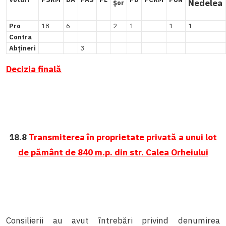
Nedelea
Șor
Pro
18
6
2
1
1
1
Contra
Abțineri
3
Decizia finală
18.8
Transmiterea în proprietate privată a unui lot
de pământ de 840 m.p. din str. Calea Orheiului
Consilierii au avut întrebări privind denumirea