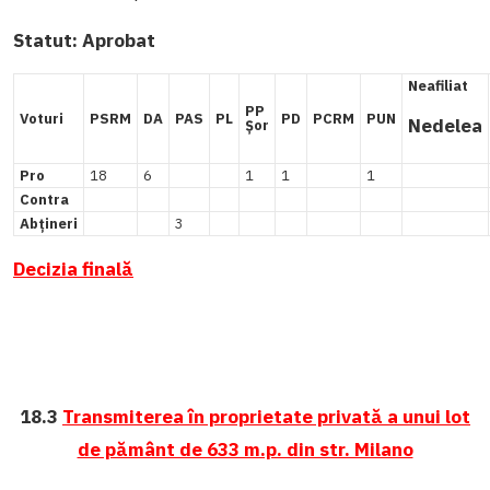
Statut:
Aprobat
Neafiliat
PP
Voturi
PSRM
DA
PAS
PL
PD
PCRM
PUN
Nedelea
Șor
Pro
18
6
1
1
1
Contra
Abțineri
3
Decizia finală
18.3
Transmiterea în proprietate privată a unui lot
de pământ de 633 m.p. din str. Milano