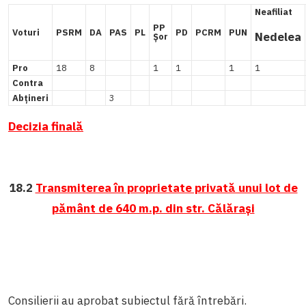
Neafiliat
PP
Voturi
PSRM
DA
PAS
PL
PD
PCRM
PUN
Nedelea
Șor
Pro
18
8
1
1
1
1
Contra
Abțineri
3
Decizia finală
18.2
Transmiterea în proprietate privată unui lot de
pământ de 640 m.p. din str. Călărași
Consilierii au aprobat subiectul fără întrebări.