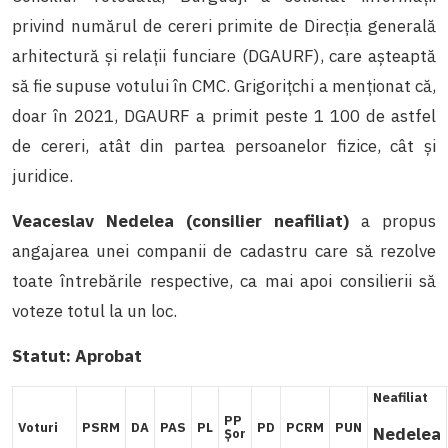
privind numărul de cereri primite de Direcția generală
arhitectură și relații funciare (DGAURF), care așteaptă
să fie supuse votului în CMC. Grigorițchi a menționat că,
doar în 2021, DGAURF a primit peste 1 100 de astfel
de cereri, atât din partea persoanelor fizice, cât și
juridice.
Veaceslav Nedelea (consilier neafiliat)
a propus
angajarea unei companii de cadastru care să rezolve
toate întrebările respective, ca mai apoi consilierii să
voteze totul la un loc.
Statut:
Aprobat
Neafiliat
PP
Voturi
PSRM
DA
PAS
PL
PD
PCRM
PUN
Nedelea
Șor