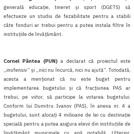
generală educație, tineret și sport (DGETS) să
efectueze un studiu de fezabilitate pentru a stabili
câte fonduri ar trebui pentru a putea instala filtre în
instituțiile de învățământ.
Cornel Pântea (PUN)
a declarat că proiectul este
„inofensiv” și „nici nu încurcă, nici nu ajută”. Totodată,
acesta a menționat că nu este buget pentru
implementarea bugetului și că fracțiunea PAS ar
trebui, pe viitor, să participe la votarea bugetului.
Conform lui Dumitru Ivanov (PAS), în anexa nr. 4 a
bugetului, sunt alocați 4 milioane de lei cu destinație
specială pentru a putea asigura elevii din instituțiile de
învățământ municipale cu apă potabilă. Ulterior,