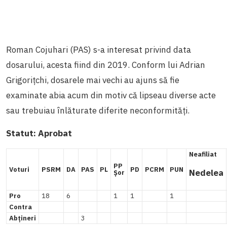
Roman Cojuhari (PAS) s-a interesat privind data
dosarului, acesta fiind din 2019. Conform lui Adrian
Grigorițchi, dosarele mai vechi au ajuns să fie
examinate abia acum din motiv că lipseau diverse acte
sau trebuiau înlăturate diferite neconformități.
Statut:
Aprobat
Neafiliat
PP
Voturi
PSRM
DA
PAS
PL
PD
PCRM
PUN
Nedelea
Șor
Pro
18
6
1
1
1
Contra
Abțineri
3