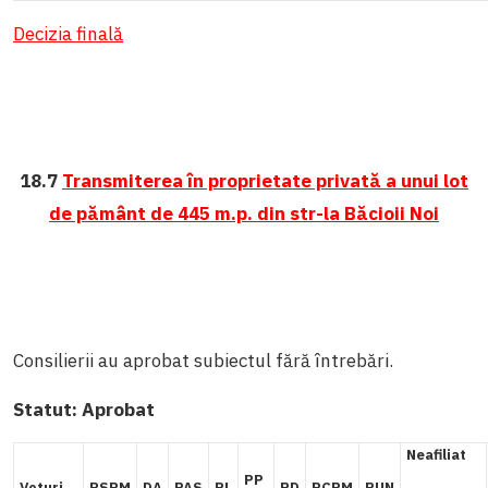
Decizia finală
18.7
Transmiterea în proprietate privată a unui lot
de pământ de 445 m.p. din str-la Băcioii Noi
Consilierii au aprobat subiectul fără întrebări.
Statut:
Aprobat
Neafiliat
PP
Voturi
PSRM
DA
PAS
PL
PD
PCRM
PUN