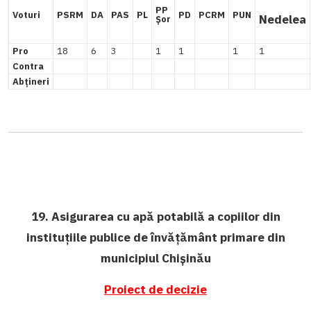
PP
Voturi
PSRM
DA
PAS
PL
PD
PCRM
PUN
Nedelea
Șor
Pro
18
6
3
1
1
1
1
Contra
Abțineri
19. Asigurarea cu apă potabilă a copiilor din
instituțiile publice de învățământ primare din
municipiul Chișinău
Proiect de decizie