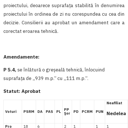
proiectului, deoarece suprafața stabilită în denumirea
proiectului în ordinea de zi nu corespundea cu cea din
decizie. Consilierii au aprobat un amendament care a
corectat eroarea tehnică.
Amendamente:
P 5.4,
se înlătură o greșeală tehnică, înlocuind
suprafața de „939 m.p.” cu „111 m.p.”.
Statut:
Aprobat
Neafiliat
PP
Voturi
PSRM
DA
PAS
PL
PD
PCRM
PUN
Nedelea
Șor
Pro
18
6
2
1
1
1