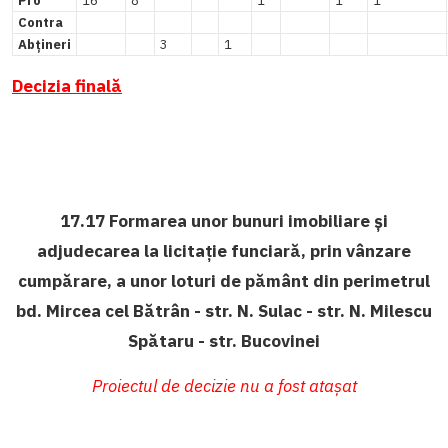
Pro
16
8
1
1
1
Contra
Abțineri
3
1
Decizia finală
17.17
Formarea unor bunuri imobiliare și
adjudecarea la licitație funciară, prin vânzare
cumpărare, a unor loturi de pământ din perimetrul
bd. Mircea cel Bătrân - str. N. Sulac - str. N. Milescu
Spătaru - str. Bucovinei
Proiectul de decizie nu a fost atașat