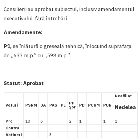
Consilierii au aprobat subiectul, inclusiv amendamentul
executivului, fără întrebări.
Amendamente:
P1,
se înlătură o greșeală tehnică, înlocuind suprafața
de „633 m.p.” cu „598 m.p.”.
Statut:
Aprobat
Neafiliat
PP
Voturi
PSRM
DA
PAS
PL
PD
PCRM
PUN
Nedelea
Șor
Pro
18
6
2
1
1
1
Contra
Abțineri
3