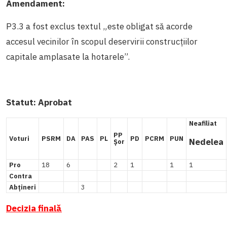
Amendament:
P3.3 a fost exclus textul „este obligat să acorde
accesul vecinilor în scopul deservirii construcțiilor
capitale amplasate la hotarele”.
Statut:
Aprobat
Neafiliat
PP
Voturi
PSRM
DA
PAS
PL
PD
PCRM
PUN
Nedelea
Șor
Pro
18
6
2
1
1
1
Contra
Abțineri
3
Decizia finală