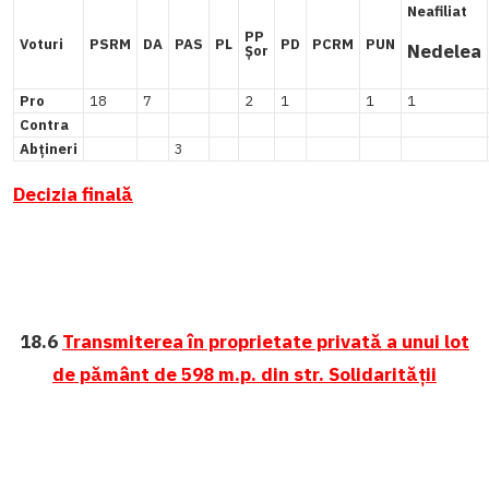
Neafiliat
PP
Voturi
PSRM
DA
PAS
PL
PD
PCRM
PUN
Nedelea
Șor
Pro
18
7
2
1
1
1
Contra
Abțineri
3
Decizia finală
18.6
Transmiterea în proprietate privată a unui lot
de pământ de 598 m.p. din str. Solidarității