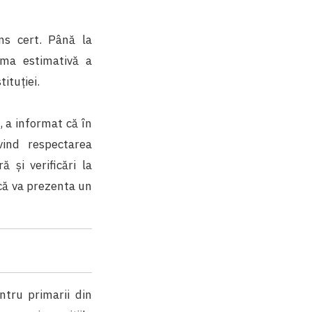
ns cert. Până la
uma estimativă a
ituției.
, a informat că în
vind respectarea
 și verificări la
 că va prezenta un
ntru primarii din