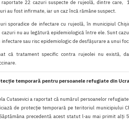
t raportate 22 cazuri suspecte de rujeolă, dintre care, 
uri au fost infirmate, iar un caz încă rămâne suspect.
uri sporadice de infectare cu rujeolǎ, în municipiul Chiși
cazuri nu au legătură epidemiologică între ele. Sunt cazu
u infectare sau risc epidemiologic de desfășurare a unui foc
at că tratament specific contra rujeolei nu există, da
ccinare.
tecție temporară pentru persoanele refugiate din Ucr
la Cutasevici a raportat cǎ numărul persoanelor refugiate 
ciază de protecție temporară pe teritoriul municipiului C
 Sǎptǎmâna precedentǎ acest statut l-au mai primit alți 5