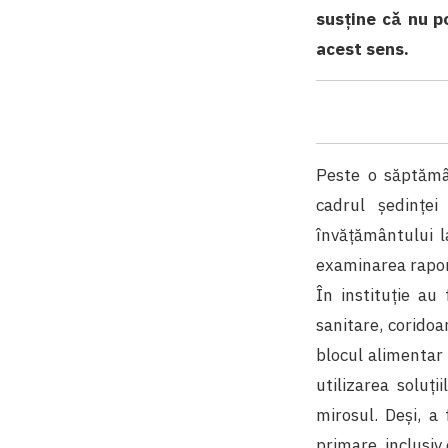
susține cǎ nu p
acest sens
.
Peste o săptămân
cadrul ședinței
învățământului l
examinarea rapor
În instituție au
sanitare, coridoar
blocul alimentar 
utilizarea soluți
mirosul. Deși, a 
primare, inclusiv e