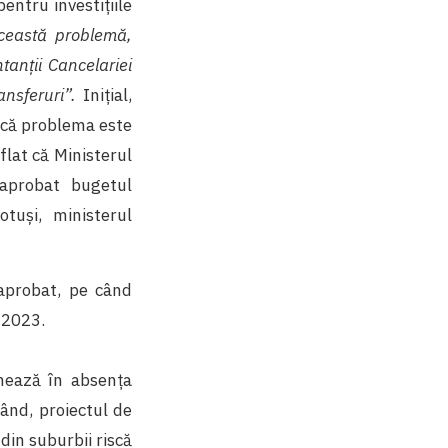
entru investițiile
ceastă problemă,
tanții Cancelariei
ransferuri”.
Inițial,
d că problema este
flat că Ministerul
 aprobat bugetul
otuși, ministerul
aprobat, pe când
 2023.
onează în absența
când, proiectul de
din suburbii riscă