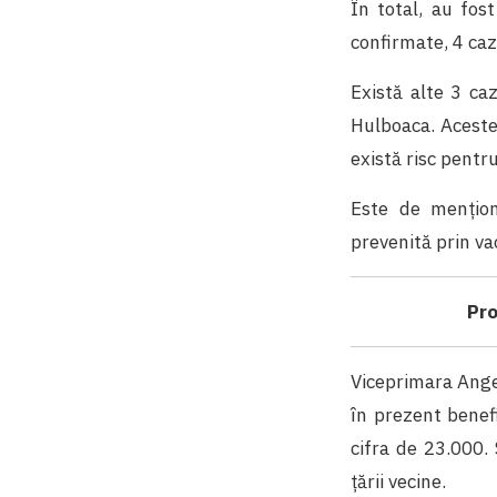
În total, au fos
confirmate, 4 caz
Există alte 3 caz
Hulboaca. Aceste 
există risc pentr
Este de mențion
prevenită prin va
Pro
Viceprimara Ange
în prezent benefi
cifra de 23.000.
țării vecine.