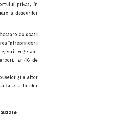
ortului privat, în
uare a deșeurilor
hectare de spații
rea întreprinderii
șeuri vegetale.
arbori, iar 48 de
uşelor şi a altor
antare a florilor
ualizate