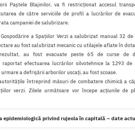
rii Paştele Blajinilor, va fi restricționat accesul transp
utarea de către serviciile de profil a lucrărilor de evac
ata campaniei de salubrizare.
e Gospodărire a Spațiilor Verzi a salubrizat manual 32 de 
hectare au fost salubrizat mecanic cu utilajele aflate în dota
 rezultat, au fost evacuate peste 65 de curse de de
 raportat efectuarea lucrărilor silvotehnice la 1293 de 
urmare a defrișării arborilor uscați, au fost scoase.
 autoritățile întreprind măsuri de combatere chimică a căp
țiilor verzi. Zilele următoare vor începe acţiunile de pl
a epidemiologică privind rujeola în capitală – date act