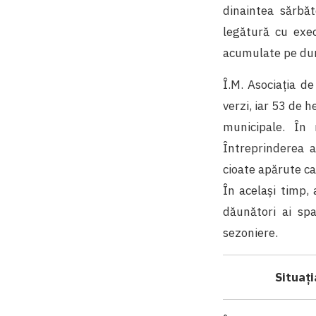
dinaintea sărbăto
legătură cu exec
acumulate pe dur
Î.M. Asociația d
verzi, iar 53 de 
municipale. În
Întreprinderea a
cioate apărute ca 
În același timp,
dăunători ai spa
sezoniere.
Situați