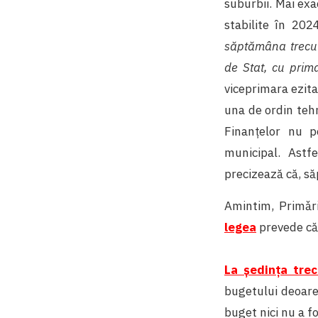
suburbii. Mai exa
stabilite în 202
săptămâna trecută
de Stat
, cu prima
viceprimara ezita
una de ordin tehn
Finanțelor nu p
municipal. Astfe
precizează că, să
Amintim, Primǎr
legea
prevede că
La ședința tre
bugetului deoarec
buget nici nu a f