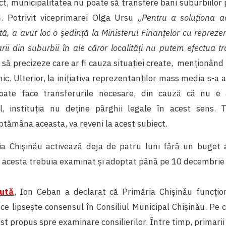
ct, municipalitatea nu poate să transfere bani suburbiilor p
4. Potrivit viceprimarei Olga Ursu
„Pentru a soluționa a
, a avut loc o ședință la Ministerul Finanțelor cu reprezen
rii din suburbii în ale căror localități nu putem efectua t
 să precizeze care ar fi cauza situației create, menționân
ic. Ulterior, la inițiativa reprezentanților mass media s-a a
oate face transferurile necesare, din cauză că nu e
l, instituția nu deține pârghii legale în acest sens. T
ptămâna aceasta, va reveni la acest subiect.
ia Chișinău activeazǎ deja de patru luni fǎrǎ un buget 
 acesta trebuia examinat și adoptat pânǎ pe 10 decembrie
cută
, Ion Ceban a declarat că Primăria Chișinǎu funcți
e lipsește consensul în Consiliul Municipal Chișinǎu. Pe 
ost propus spre examinare consilierilor. Între timp, primarii 