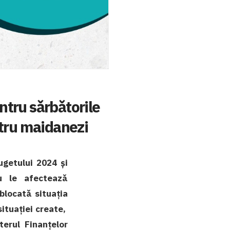
entru sǎrbǎtorile
ntru maidanezi
ugetului 2024 și
nu le afecteazǎ
blocatǎ situația
situației create,
erul Finanțelor