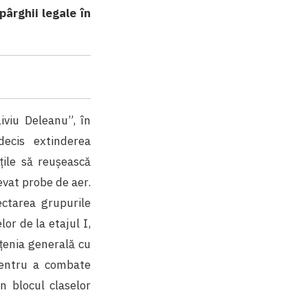
ârghii legale în
iviu Deleanu”, în
decis extinderea
țile să reușească
evat probe de aer.
ectarea grupurile
lor de la etajul I,
ățenia generală cu
, pentru a combate
în blocul claselor