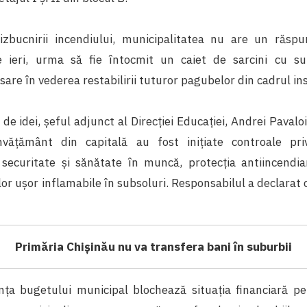
izbucnirii incendiului, municipalitatea nu are un răspu
 de ieri, urma să fie întocmit un caiet de sarcini cu s
sare în vederea restabilirii tuturor pagubelor din cadrul inst
 de idei, șeful adjunct al Direcției Educației, Andrei Pavaloi
 învățământ din capitală au fost inițiate controale pri
securitate și sănătate în muncă, protecția antiincendiară
or ușor inflamabile în subsoluri. Responsabilul a declarat
Primăria Chișinău nu va transfera bani în suburbii
nța bugetului municipal
blochează situația financiară pe