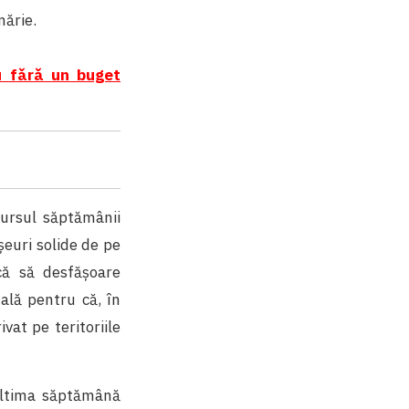
mărie.
u fǎrǎ un buget
cursul săptămânii
șeuri solide de pe
scă să desfășoare
tală pentru că, în
vat pe teritoriile
 ultima săptămână