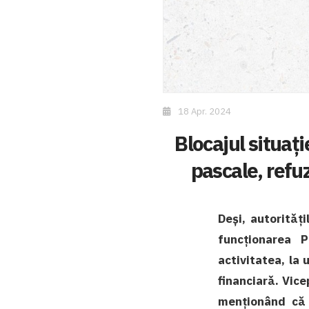
18 Apr. 2024
Blocajul situați
pascale, refu
Deși, autoritǎț
funcționarea P
activitatea, la
financiarǎ. Vice
menționând că 