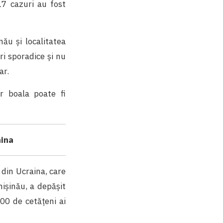
17 cazuri au fost
nău și localitatea
ri sporadice și nu
ar.
r boala poate fi
aina
din Ucraina, care
hișinău, a depășit
00 de cetățeni ai