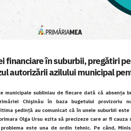
ei financiare în suburbii, pregǎtiri p
zul autorizǎrii azilului municipal pe
ile municipale subliniau de fiecare datǎ cǎ absența b
rimǎriei Chișinǎu în baza bugetului provizoriu 
 ultima ședințǎ au comunicat cǎ în unele suburbii este 
primara Olga Ursu ezita să precizeze care ar fi cauza 
problema este una de ordin tehnic. Pe când, Minist