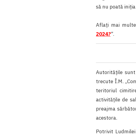
să nu poată iniția
Aflați mai multe
2024
?
”
.
Autoritățile sun
trecute Î.M. „Com
teritoriul cimit
activitățile de s
preajma sărbători
acestora.
Potrivit Ludmile