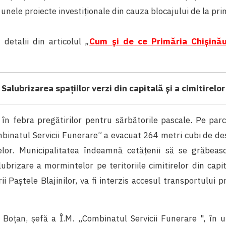
 unele proiecte investiționale din cauza blocajului de la pri
 detalii din articolul
„
Cum și de ce Primǎria Chișinǎ
Salubrizarea spaţiilor verzi din capitală și a cimitirelor
t în febra pregătirilor pentru sărbătorile pascale. Pe par
binatul Servicii Funerare” a evacuat 264 metri cubi de de
irelor. Municipalitatea îndeamnă cetățenii să se grăbea
alubrizare a mormintelor pe teritoriile cimitirelor din capi
i Paştele Blajinilor, va fi interzis accesul transportului pri
i Boțan, șefă a Î.M. „Combinatul Servicii Funerare ", în