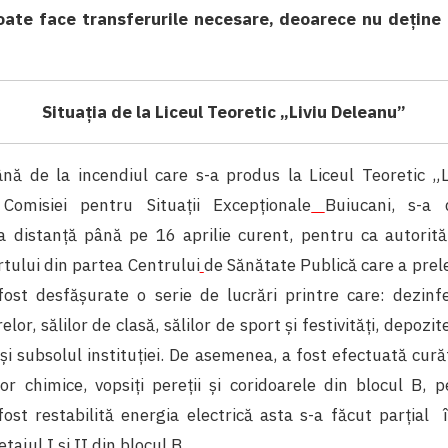
oate face transferurile necesare, deoarece nu deține p
S
ituația de la Liceul Teoretic „Liviu Deleanu”
ă de la incendiul care s-a produs la Liceul Teoretic „L
 Comisiei pentru Situații Excepționale
Buiucani, s-a 
a distanță până pe 16 aprilie curent, pentru ca autorită
tului din partea Centrului
de Sănătate Publică care a prel
 fost desfășurate o serie de lucrări printre care: dezinf
elor, sălilor de clasă, sălilor de sport și festivități, depozite
și subsolul instituției. De asemenea, a fost efectuată cur
ilor chimice, vopsiți pereții și coridoarele din blocul B
fost restabilită energia electrică asta s-a făcut parțial 
tajul I și II din blocul B.